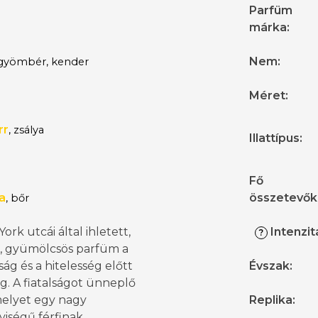
Parfüm
márka
:
Nem
:
yömbér, kender
Méret
:
rr
, zsálya
Illattípus
:
Fő
a
összetevők
, bőr
ork utcái által ihletett,
Intenzit
?
, gyümölcsös parfüm a
ág és a hitelesség előtt
Évszak
:
eg. A fiatalságot ünneplő
amelyet egy nagy
Replika
:
yiségű férfinak