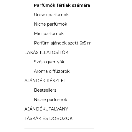
s
Parfümök férfiak számára
ó
Unisex parfümök
p
Niche parfümök
a
Mini parfümök
Parfüm ajándék szett 6x5 ml
n
LAKÁS ILLATOSÍTÓK
e
Szója gyertyák
l
Aroma diffúzorok
AJÁNDÉK KÉSZLET
Bestsellers
Niche parfümök
AJÁNDÉKUTALVÁNY
TÁSKÁK ÉS DOBOZOK