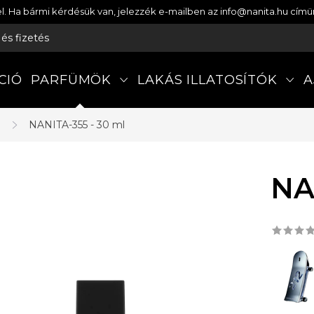
etel. Ha bármi kérdésük van, jelezzék e-mailben az info@nanita.hu cí
s és fizetés
CIÓ
PARFÜMÖK
LAKÁS ILLATOSÍTÓK
A
a
NANITA-355 - 30 ml
NA