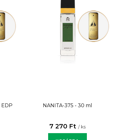
i EDP
NANITA-375 - 30 ml
7 270 Ft
/ ks