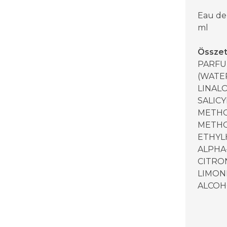
Eau de
ml
Össze
PARFU
(WATER
LINAL
SALICY
METHO
METHO
ETHYLH
ALPHA
CITRO
LIMONE
ALCOH