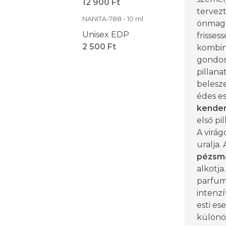
12 900 Ft
tervezt
NANITA-788 - 10 ml
önmaga 
Unisex EDP
frisses
2 500 Ft
kombin
gondosk
pillana
belesze
édes es
kender
első pi
A virág
uralja.
pézsm
alkotja
parfum
intenzí
esti e
különö