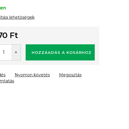
ten
lítási lehetőségek
70 Ft
gár:
HOZZÁADÁS A KOSÁRHOZ
dés
Nyomon követés
Megosztás
mtatás