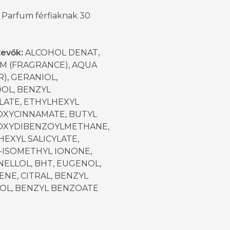
 Parfum férfiaknak 30
tevők:
ALCOHOL DENAT,
M (FRAGRANCE), AQUA
), GERANIOL,
OOL, BENZYL
LATE, ETHYLHEXYL
XYCINNAMATE, BUTYL
XYDIBENZOYLMETHANE,
EXYL SALICYLATE,
-ISOMETHYL IONONE,
NELLOL, BHT, EUGENOL,
NE, CITRAL, BENZYL
OL, BENZYL BENZOATE