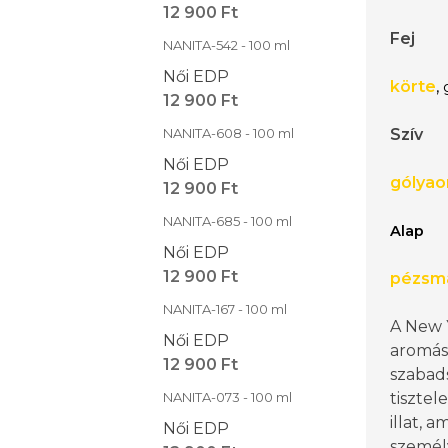
12 900 Ft
Fej
NANITA-542 - 100 ml
Női EDP
körte
,
g
12 900 Ft
NANITA-608 - 100 ml
Szív
Női EDP
g
ólyao
12 900 Ft
NANITA-685 - 100 ml
Alap
Női EDP
12 900 Ft
pézsm
NANITA-167 - 100 ml
A New Y
Női EDP
aromás
12 900 Ft
szabads
NANITA-073 - 100 ml
tisztel
illat, 
Női EDP
személ