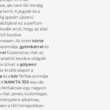
ek, aki nem fél mindig
lenni. A jegyek és a
ség igazán újszerű
ációjával ez a parfüm
odik arról, hogy az első
ttól kezdve
ressen. Az érett
körte
szenciája,
gyömbérrel
és
rel
fűszerezve, már az
llanattól kezdve virágzik.
os szívet a
gólyaorr
 Az érzéki alapot a
a
és a
bőr
férfias aromája
. A
NANITA 355
eau de
 férfiaknak egy nagyon
v illat, amely különleges
seményekre alkalmas,
sen a téli hónapokban.