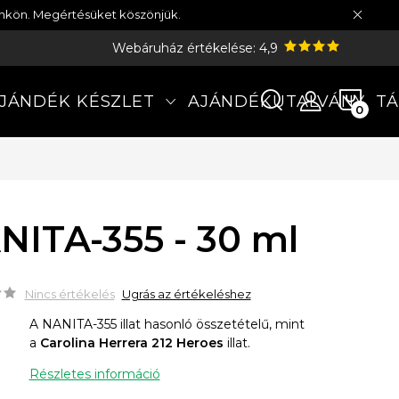
münkön. Megértésüket köszönjük.
Webáruház értékelése: 4,9
KOS
JÁNDÉK KÉSZLET
AJÁNDÉKUTALVÁNY
TÁ
NITA-355 - 30 ml
Nincs értékelés
Ugrás az értékeléshez
A NANITA-355 illat hasonló összetételű, mint
a
Carolina Herrera 212 Heroes
illat.
Részletes információ