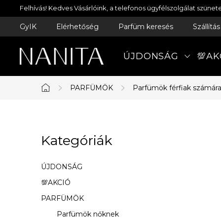
Ugrás
Felhívás! Kedves Vásárlóink, a telefonos ügyfélszolgálat szün
a
GyIK
Elérhetőség
Parfüm keresés
Szállítá
fő
tartalomhoz
ÚJDONSÁG
💯AK
PARFÜMÖK
Parfümök férfiak számár
Kezdőlap
O
Kategóriák
Kategóriák
l
átugrása
d
ÚJDONSÁG
a
💯AKCIÓ
PARFÜMÖK
l
Parfümök nőknek