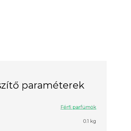
zítő paraméterek
Férfi parfümök
0.1 kg