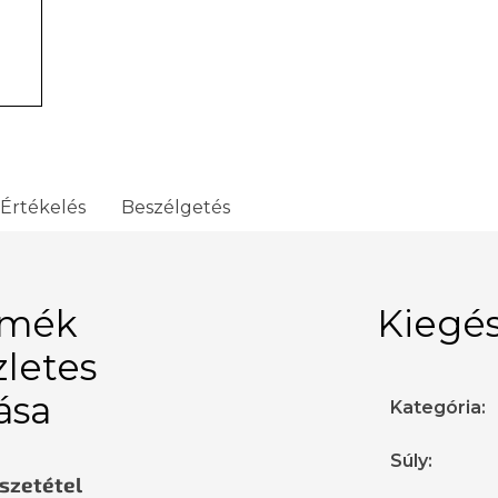
Értékelés
Beszélgetés
rmék
Kiegés
zletes
rása
Kategória
:
Súly
:
sszetétel