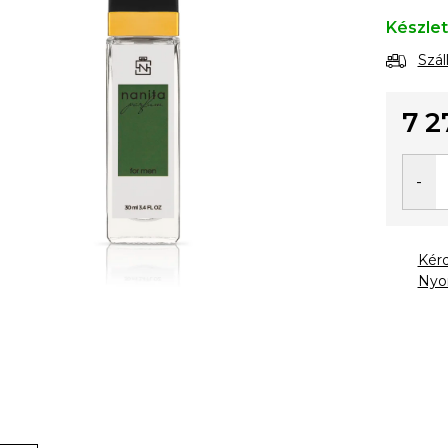
Készle
Szál
7 2
Egysé
Kér
Nyo