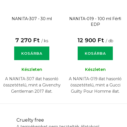
NANITA-307 - 30 ml
NANITA-019 - 100 ml
Férfi
EDP
7 270 Ft
12 900 Ft
/ ks
/ db
KOSÁRBA
KOSÁRBA
Készleten
Készleten
A NANITA-307 illat hasonló
A NANITA-019 illat hasonló
összetételű, mint a Givenchy
összetételű, mint a Gucci
Gentleman 2017 illat.
Guilty Pour Homme illat.
Cruelty free
A termékeinket nem tesztelték állatokon!