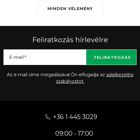
MINDEN VÉLEMÉNY
Feliratkozás hírlevélre
E-mail
FELIRATKOZÁS
Az e-mail címe megadásával Ön elfogadja az
adatkezelési
szabályzatot.
L
á
+36 1 445 3029
b
09:00 - 17:00
l