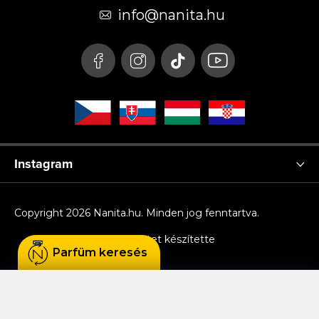
é
info
@
nanita.hu
c
Instagram
Copyright 2026
Nanita.hu
. Minden jog fenntartva.
Shoptet készítette
Parfüm keresés
Sütiket használunk, hogy Ön kényelmesen
böngészhessen az oldalon, és hogy a weboldal