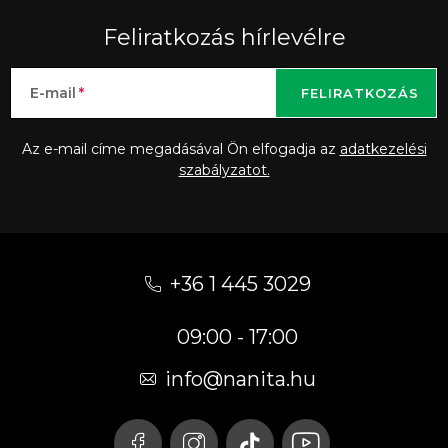
Feliratkozás hírlevélre
E-mail
FELIRATKOZÁS
Az e-mail címe megadásával Ön elfogadja az
adatkezelési
szabályzatot.
L
á
+36 1 445 3029
b
09:00 - 17:00
l
é
info
@
nanita.hu
c