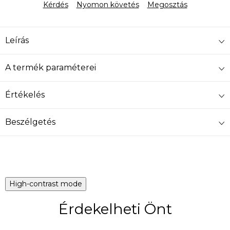
Kérdés
Nyomon követés
Megosztás
Leírás
A termék paraméterei
Értékelés
Beszélgetés
High-contrast mode
Érdekelheti Önt