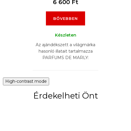
6 600 Ft
BŐVEBBEN
Készleten
Az ajándékszett a világmárka
hasonló illatait tartalmazza
PARFUMS DE MARLY:
DELINA EXCLUSIF, HEROD ,
LAYTON , PEGASUS,
SAFAND, ATHALIA (6 x 5 ml)
High-contrast mode
Érdekelheti Önt