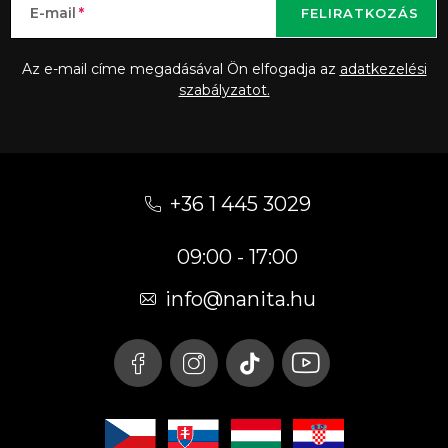
E-mail
FELIRATKOZÁS
Az e-mail címe megadásával Ön elfogadja az
adatkezelési
szabályzatot.
L
á
+36 1 445 3029
b
09:00 - 17:00
l
é
info
@
nanita.hu
c