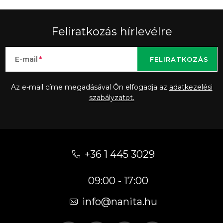
Feliratkozás hírlevélre
E-mail
FELIRATKOZÁS
Az e-mail címe megadásával Ön elfogadja az
adatkezelési
szabályzatot.
L
á
+36 1 445 3029
b
09:00 - 17:00
l
é
info
@
nanita.hu
c