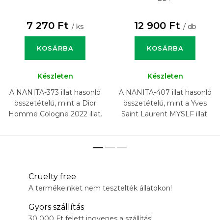
7 270 Ft
12 900 Ft
/ ks
/ db
KOSÁRBA
KOSÁRBA
Készleten
Készleten
A NANITA-373 illat hasonló
A NANITA-407 illat hasonló
összetételű, mint a Dior
összetételű, mint a Yves
Homme Cologne 2022 illat.
Saint Laurent MYSLF illat.
Cruelty free
A termékeinket nem tesztelték állatokon!
Gyors szállítás
30 000 Ft felett ingyenes a szállítás!