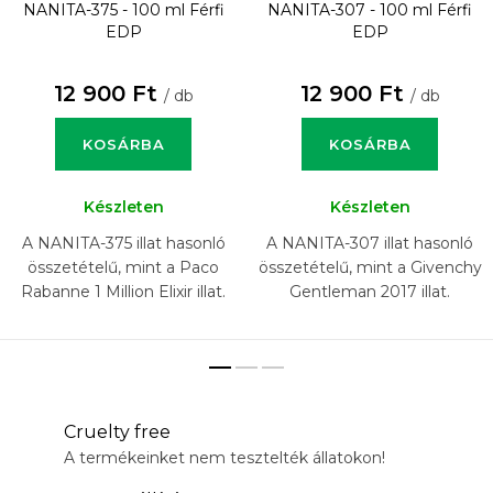
NANITA-375 - 100 ml
Férfi
NANITA-307 - 100 ml
Férfi
EDP
EDP
12 900 Ft
12 900 Ft
/ db
/ db
KOSÁRBA
KOSÁRBA
Készleten
Készleten
A NANITA-375 illat hasonló
A NANITA-307 illat hasonló
összetételű, mint a Paco
összetételű, mint a Givenchy
Rabanne 1 Million Elixir illat.
Gentleman 2017 illat.
Cruelty free
A termékeinket nem tesztelték állatokon!