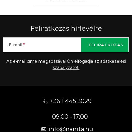
Feliratkozás hírlevélre
E-mail
FELIRATKOZÁS
Az e-mail címe megadásával Ön elfogadja az
adatkezelési
szabályzatot.
L
á
+36 1 445 3029
b
09:00 - 17:00
l
é
info
@
nanita.hu