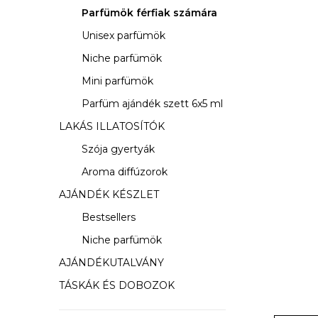
s
Parfümök férfiak számára
ó
Unisex parfümök
p
Niche parfümök
a
Mini parfümök
Parfüm ajándék szett 6x5 ml
n
LAKÁS ILLATOSÍTÓK
e
Szója gyertyák
l
Aroma diffúzorok
AJÁNDÉK KÉSZLET
Bestsellers
Niche parfümök
AJÁNDÉKUTALVÁNY
TÁSKÁK ÉS DOBOZOK