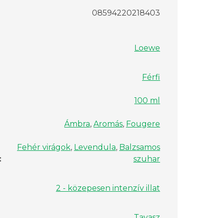
08594220218403
Loewe
Férfi
100 ml
Ámbra
,
Aromás
,
Fougere
Fehér virágok
,
Levendula
,
Balzsamos
:
szuhar
2 - közepesen intenzív illat
Tavasz