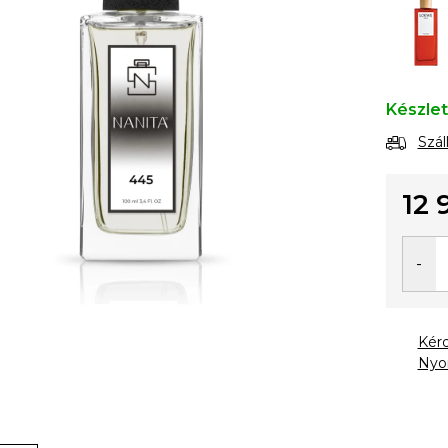
Készle
Szál
12 
Egysé
Kér
Nyo