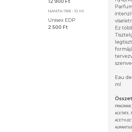
12 900 Ft
Parfum
NANITA-788 - 10 ml
intenzí
Unisex EDP
viselet
2 500 Ft
Ez több
Tisztel
legtisz
formájá
tervez
szenved
Eau de
ml
Össze
FRAGRANCE
ACETATE,
ACETYLOC
AURANTIUM