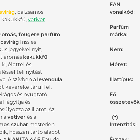
EAN
svirág
,
balzsamos
vonalkód
:
, kakukkfű,
vetiver
Parfüm
romás, fougere parfüm
márka
:
csvirág
friss és
us jegyeivel nyit,
Nem
:
t aromás
kakukkfű
ki, élettel és
Méret
:
üléssel teli nyitást
e. A szívben a
levendula
Illattípus
:
 keveréke tárul fel,
virágos és nyugtató
Fő
el lágyítja és
összetevők
súlyozza az illatot. Az
n a
vetiver
és a
?
mos szuhar
mesterien
Intenzitás
:
ik, hosszan tartó alapot
. A
NANITA 445
Eau de
Évszak
: