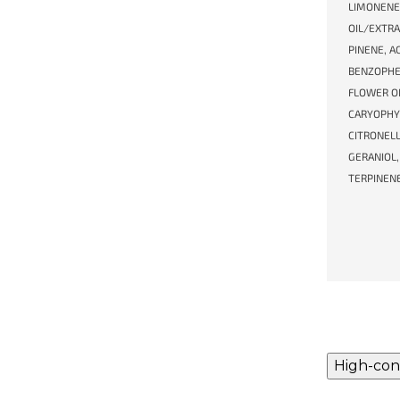
LIMONENE
OIL/EXTR
PINENE, A
BENZOPHE
FLOWER OI
CARYOPHY
CITRONELL
GERANIOL,
TERPINEN
High-con