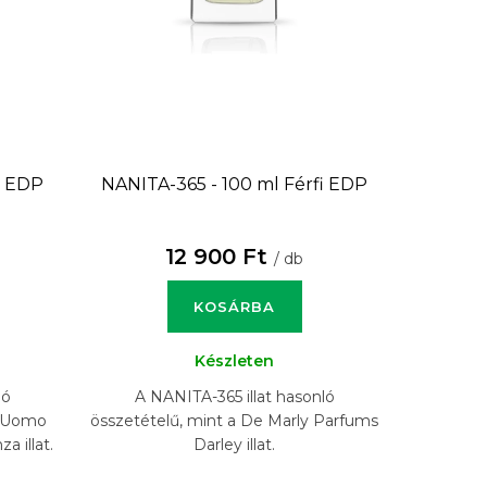
i EDP
NANITA-365 - 100 ml
Férfi EDP
12 900 Ft
/ db
KOSÁRBA
Készleten
ló
A NANITA-365 illat hasonló
o Uomo
összetételű, mint a De Marly Parfums
 illat.
Darley illat.