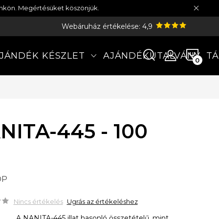
münkön. Megértésüket köszönjük.
Webáruház értékelése: 4,9
KOS
JÁNDÉK KÉSZLET
AJÁNDÉKUTALVÁNY
TÁ
NITA-445 - 100
DP
Nincs értékelés
Ugrás az értékeléshez
A NANITA-445 illat hasonló összetételű, mint