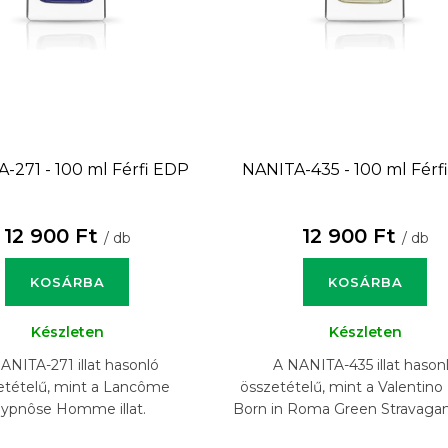
-271 - 100 ml
Férfi EDP
NANITA-435 - 100 ml
Férf
12 900 Ft
12 900 Ft
/ db
/ db
KOSÁRBA
KOSÁRBA
Készleten
Készleten
ANITA-271 illat hasonló
A NANITA-435 illat hason
etételű, mint a Lancôme
összetételű, mint a Valentin
ypnôse Homme illat.
Born in Roma Green Stravaganza