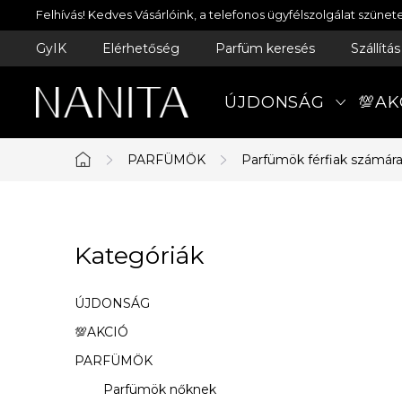
Ugrás
Felhívás! Kedves Vásárlóink, a telefonos ügyfélszolgálat szün
a
GyIK
Elérhetőség
Parfüm keresés
Szállítá
fő
tartalomhoz
ÚJDONSÁG
💯AK
PARFÜMÖK
Parfümök férfiak számár
Kezdőlap
O
Kategóriák
Kategóriák
l
átugrása
d
ÚJDONSÁG
a
💯AKCIÓ
PARFÜMÖK
l
Parfümök nőknek