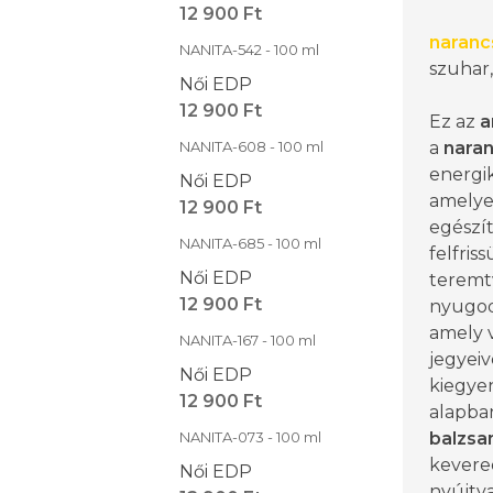
12 900 Ft
naranc
NANITA-542 - 100 ml
szuhar
Női EDP
12 900 Ft
Ez az
a
NANITA-608 - 100 ml
a
naran
energik
Női EDP
amelye
12 900 Ft
egészít 
NANITA-685 - 100 ml
felfriss
Női EDP
teremtv
12 900 Ft
nyugodt
amely 
NANITA-167 - 100 ml
jegyeiv
Női EDP
kiegyen
12 900 Ft
alapba
NANITA-073 - 100 ml
balzsa
kevered
Női EDP
nyújtva