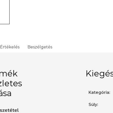
Értékelés
Beszélgetés
rmék
Kiegés
zletes
rása
Kategória
:
Súly
:
sszetétel