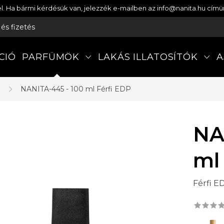
etel. Ha bármi kérdésük van, jelezzék e-mailben az info@nanita.hu cí
s és fizetés
CIÓ
PARFÜMÖK
LAKÁS ILLATOSÍTÓK
A
a
NANITA-445 - 100 ml
Férfi EDP
NA
ml
Férfi E