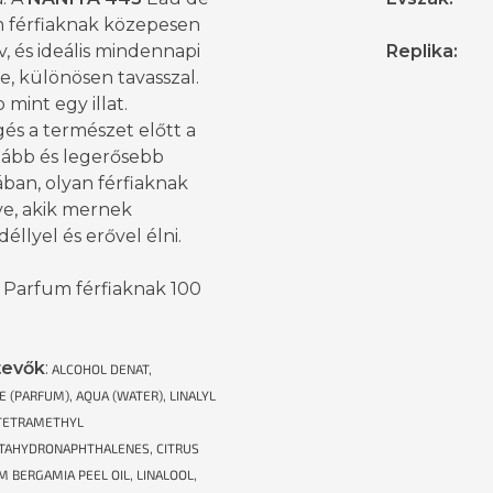
 férfiaknak közepesen
v, és ideális mindennapi
Replika
:
re, különösen tavasszal.
 mint egy illat.
gés a természet előtt a
tább és legerősebb
ban, olyan férfiaknak
ve, akik mernek
éllyel és erővel élni.
 Parfum férfiaknak 100
tevők
:
ALCOHOL DENAT,
 (PARFUM), AQUA (WATER), LINALYL
 TETRAMETHYL
TAHYDRONAPHTHALENES, CITRUS
 BERGAMIA PEEL OIL, LINALOOL,