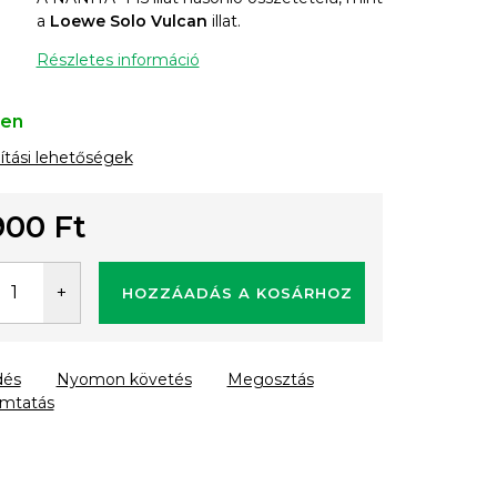
a
Loewe Solo Vulcan
illat.
Részletes információ
ten
lítási lehetőségek
900 Ft
gár:
HOZZÁADÁS A KOSÁRHOZ
dés
Nyomon követés
Megosztás
mtatás