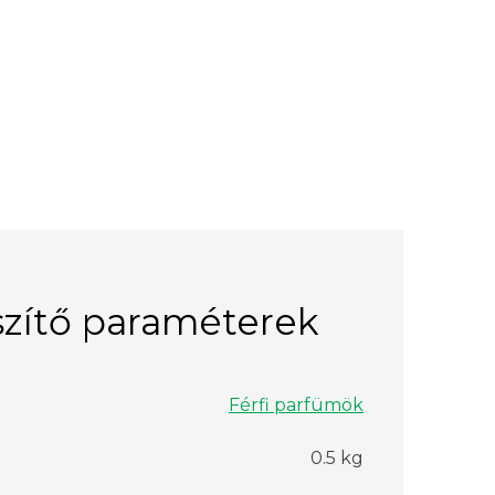
zítő paraméterek
Férfi parfümök
0.5 kg