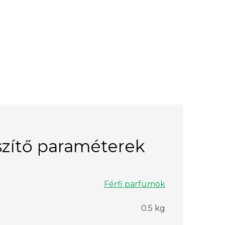
zítő paraméterek
Férfi parfümök
0.5 kg