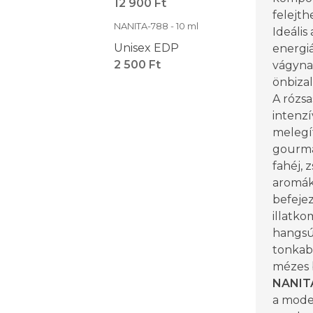
12 900 Ft
felejt
NANITA-788 - 10 ml
Ideális
Unisex EDP
energiá
2 500 Ft
vágyna
önbiza
A rózsa
intenzí
melegít
gourma
fahéj, 
aromák
befejez
illatko
hangsúl
tonkaba
mézes 
NANIT
a moder