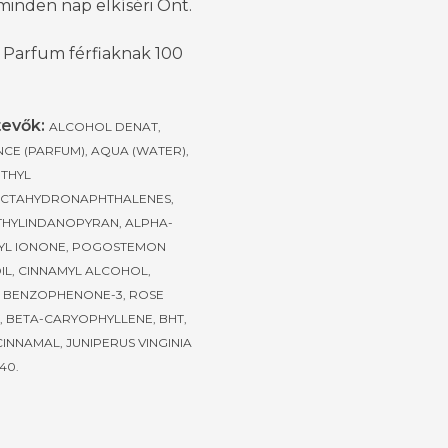
minden nap elkíséri Önt.
 Parfum férfiaknak 100
evők:
ALCOHOL DENAT,
CE (PARFUM), AQUA (WATER),
THYL
CTAHYDRONAPHTHALENES,
HYLINDANOPYRAN, ALPHA-
YL IONONE, POGOSTEMON
IL, CINNAMYL ALCOHOL,
N, BENZOPHENONE-3, ROSE
, BETA-CARYOPHYLLENE, BHT,
CINNAMAL, JUNIPERUS VINGINIA
140.