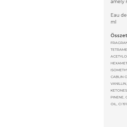
amely 
Eau de
ml
Összet
FRAGRAN
TETRAME
ACETYLO
HEXAMET
ISOMETH
CABLIN O
VANILLI
KETONES
PINENE, 
OIL, CI 19