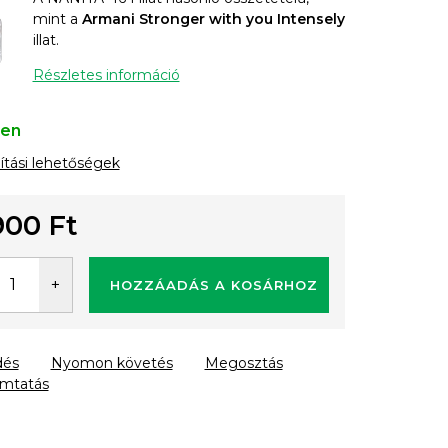
mint a
Armani Stronger with you Intensely
illat.
Részletes információ
ten
lítási lehetőségek
900 Ft
gár:
HOZZÁADÁS A KOSÁRHOZ
dés
Nyomon követés
Megosztás
mtatás