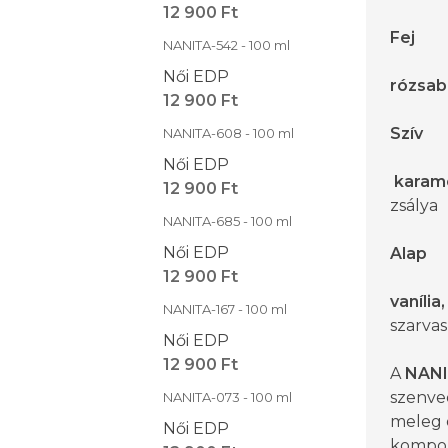
12 900 Ft
Fej
NANITA-542 - 100 ml
Női EDP
rózsab
12 900 Ft
Szív
NANITA-608 - 100 ml
Női EDP
karame
12 900 Ft
zsálya
NANITA-685 - 100 ml
Női EDP
Alap
12 900 Ft
vanília,
NANITA-167 - 100 ml
szarva
Női EDP
12 900 Ft
A
NANI
szenved
NANITA-073 - 100 ml
meleg 
Női EDP
kompoz