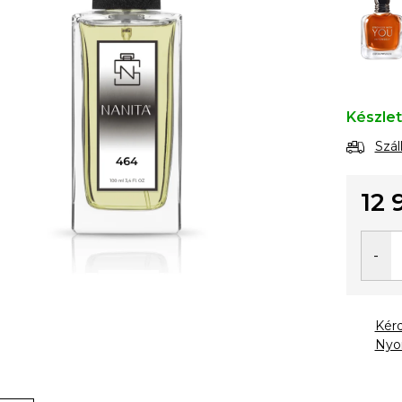
Készle
Szál
12 
Egysé
Kér
Nyo