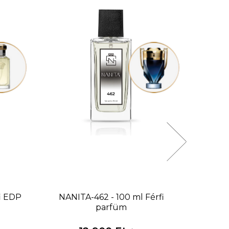
i EDP
NANITA-462 - 100 ml
Férfi
NANITA
parfüm