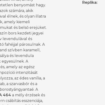
Replika
:
hetetlen benyomást hagy.
 azok számára, akik
val élnek, és olyan illatra
k, amely kiemeli
lmukat és belső erejüket.
szín bors kezdeti jegyei
v levendulával és
ő fahéjjal párosulnak. A
nd szívben karamell,
zsálya és levendula
 egyesülnek. A
és, amely az egész
mpozíció intenzitását
yozza, az édes vanília, a
b, a szarvasbőr és a
borostyángyantaé. A
A 464
a mély érzések és
n csábítás esszenciája,