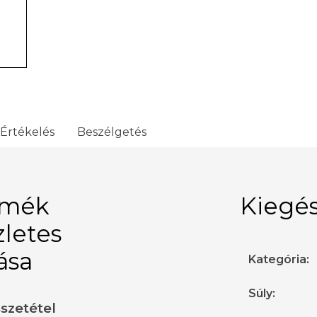
Értékelés
Beszélgetés
rmék
Kiegés
zletes
rása
Kategória
:
Súly
:
sszetétel