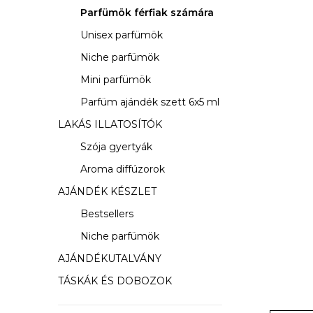
s
Parfümök férfiak számára
ó
Unisex parfümök
p
Niche parfümök
a
Mini parfümök
Parfüm ajándék szett 6x5 ml
n
LAKÁS ILLATOSÍTÓK
e
Szója gyertyák
l
Aroma diffúzorok
AJÁNDÉK KÉSZLET
Bestsellers
Niche parfümök
AJÁNDÉKUTALVÁNY
TÁSKÁK ÉS DOBOZOK