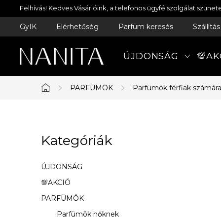
Ugrás
Felhívás! Kedves Vásárlóink, a telefonos ügyfélszolgálat szün
a
GyIK
Elérhetőség
Parfüm keresés
Szállítá
fő
tartalomhoz
ÚJDONSÁG
💯AK
PARFÜMÖK
Parfümök férfiak számár
Kezdőlap
O
Kategóriák
Kategóriák
l
átugrása
d
ÚJDONSÁG
a
💯AKCIÓ
PARFÜMÖK
l
Parfümök nőknek