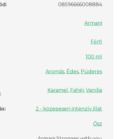
ód
:
08596666008884
Armani
Férfi
100 ml
Aromás
,
Édes
,
Púderes
Karamel
,
Fahéj
,
Vanília
:
ás
:
2 - közepesen intenzív illat
Ősz
Armani Stronger with you