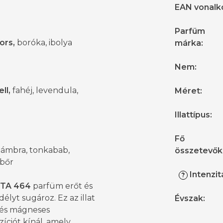
EAN vonalk
Parfüm
ors,
boróka, ibolya
márka
:
Nem
:
ll,
fahéj, levendula,
Méret
:
Illattípus
:
Fő
ámbra, tonkabab,
összetevők
sbőr
Intenzit
?
TA 464
parfüm erőt és
élyt sugároz. Ez az illat
Évszak
:
és mágneses
íciót kínál, amely