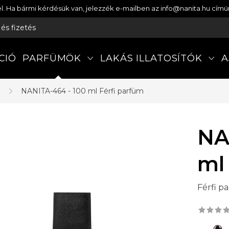
etel. Ha bármi kérdésük van, jelezzék e-mailben az info@nanita.hu cí
s és fizetés
CIÓ
PARFÜMÖK
LAKÁS ILLATOSÍTÓK
A
a
NANITA-464 - 100 ml
Férfi parfüm
NA
ml
Férfi p