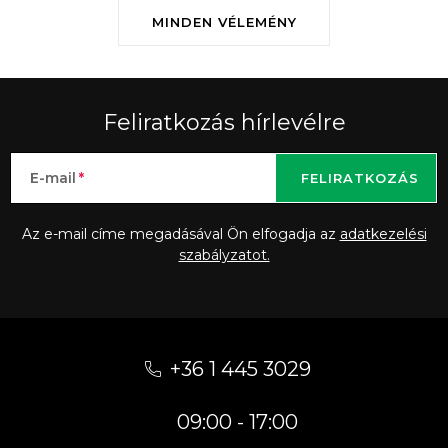
MINDEN VÉLEMÉNY
Feliratkozás hírlevélre
E-mail
FELIRATKOZÁS
Az e-mail címe megadásával Ön elfogadja az
adatkezelési
szabályzatot.
L
á
+36 1 445 3029
b
09:00 - 17:00
l