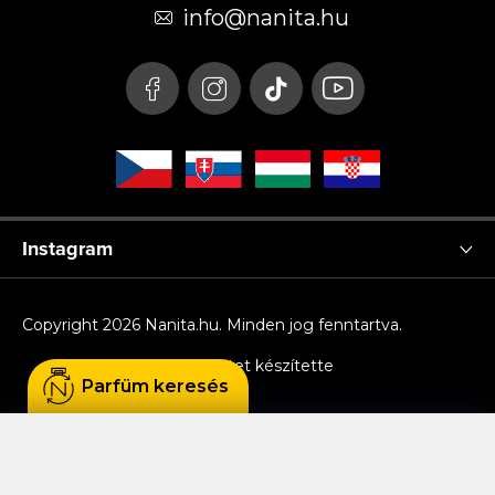
é
info
@
nanita.hu
c
Instagram
Copyright 2026
Nanita.hu
. Minden jog fenntartva.
Shoptet készítette
Parfüm keresés
Sütiket használunk, hogy Ön kényelmesen
böngészhessen az oldalon, és hogy a weboldal