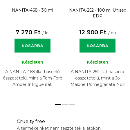
NANITA-468 - 30 ml
NANITA-252 - 100 ml
Unisex
EDP
7 270 Ft
12 900 Ft
/ ks
/ db
KOSÁRBA
KOSÁRBA
Készleten
Készleten
A NANITA-468 illat hasonló
A NANITA-252 illat hasonló
összetételű, mint a Tom Ford
összetételű, mint a Jo
Amber Intrigue illat.
Malone Pomegranate Noir
illat.
Cruelty free
A termékeinket nem tesztelték állatokon!