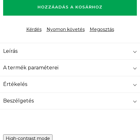
HOZZÁADÁS A KOSÁRHOZ
Kérdés
Nyomon követés
Megosztás
Leírás
A termék paraméterei
Értékelés
Beszélgetés
High-contrast mode