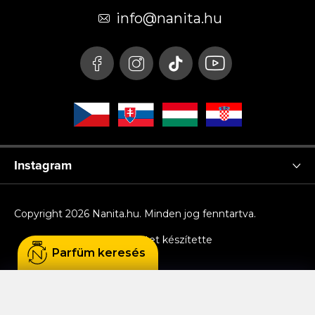
é
info
@
nanita.hu
c
Instagram
Copyright 2026
Nanita.hu
. Minden jog fenntartva.
Shoptet készítette
Parfüm keresés
Sütiket használunk, hogy Ön kényelmesen
böngészhessen az oldalon, és hogy a weboldal