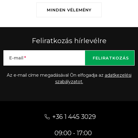
MINDEN VÉLEMÉNY
Feliratkozás hírlevélre
E-mail
FELIRATKOZÁS
Az e-mail címe megadásával Ön elfogadja az
adatkezelési
szabályzatot.
L
á
+36 1 445 3029
b
09:00 - 17:00
l