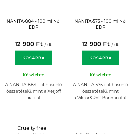
NANITA-884 - 100 ml
Női
NANITA-575 - 100 ml
Női
EDP
EDP
12 900 Ft
12 900 Ft
/ db
/ db
KOSÁRBA
KOSÁRBA
Készleten
Készleten
A NANITA-884 illat hasonló
A NANITA-575 illat hasonló
összetételű, mint a Xerjoff
összetételű, mint
Lira illat.
a Viktor&Rolf Bonbon illat.
Cruelty free