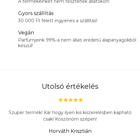
A termékeinket nem tesztelték állatokon!
Gyors szállítás
30 000 Ft felett ingyenes a szállítás!
Vegán
Parfümjeink 99%-a nem állati eredetű alapanyagokból
készül!
Utolsó értékelés
Szuper termék! Kár hogy ilyen kis kiszerelésben kapható
csak! Köszönöm szépen!
Horváth Krisztián