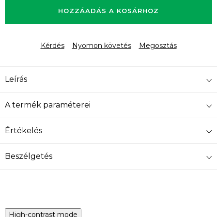
HOZZÁADÁS A KOSÁRHOZ
Kérdés
Nyomon követés
Megosztás
Leírás
A termék paraméterei
Értékelés
Beszélgetés
High-contrast mode