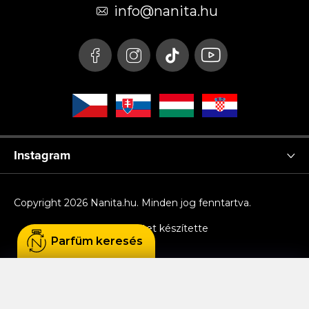
é
info
@
nanita.hu
c
Instagram
Copyright 2026
Nanita.hu
. Minden jog fenntartva.
Shoptet készítette
Parfüm keresés
Sütiket használunk, hogy Ön kényelmesen
böngészhessen az oldalon, és hogy a weboldal