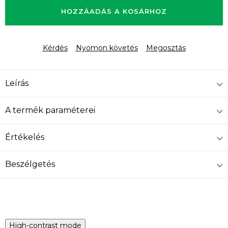
HOZZÁADÁS A KOSÁRHOZ
Kérdés
Nyomon követés
Megosztás
Leírás
A termék paraméterei
Értékelés
Beszélgetés
High-contrast mode