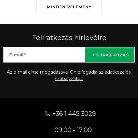
MINDEN VÉLEMÉNY
Feliratkozás hírlevélre
E-mail
FELIRATKOZÁS
Az e-mail címe megadásával Ön elfogadja az
adatkezelési
szabályzatot.
L
á
+36 1 445 3029
b
09:00 - 17:00
l