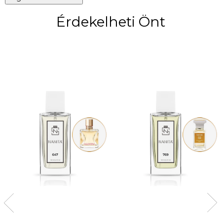
Érdekelheti Önt