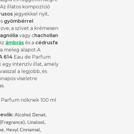
 Az illatos kompozíció
trusos
jegyekkel nyit,
es
gyömbérrel
zve, a szívet a krémesen
agnólia
vagy c
hachollan
 Az
ámbrás
és a
cédrusfa
 a meleg alapot.A
A 614
Eau de Parfum
egy intenzív illat, amely
vasszal a legjobb, és
napos viseletre
s.
 Parfum nőknek 100 ml
Alcohol Denat,
evők:
(Fragrance), Linalool,
e, Hexyl Cinnamal,