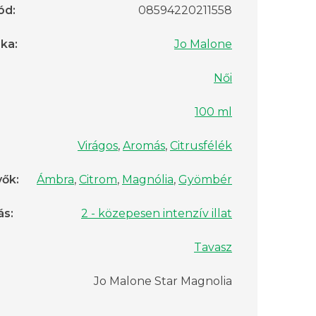
ód
:
08594220211558
rka
:
Jo Malone
Női
100 ml
Virágos
,
Aromás
,
Citrusfélék
vők
:
Ámbra
,
Citrom
,
Magnólia
,
Gyömbér
ás
:
2 - közepesen intenzív illat
Tavasz
Jo Malone Star Magnolia