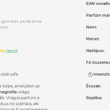
EAN vonalk
Parfüm má
,
gyömbér, perilla (k
ínai
Nem
:
ikom
)
Méret
:
ia
,
neroli
Illattípus
:
Fő összete
, cédrusfa
Intenzit
?
sz képe, amelyben az
Évszak
:
magnólia
virága
ik. Virágos parfüm a
Replika
:
kus nő számára, aki
ságra és függetlenségre