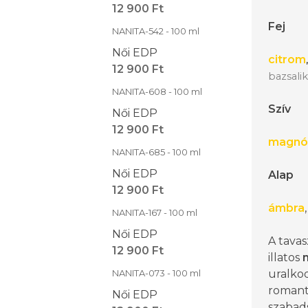
12 900 Ft
Fej
NANITA-542 - 100 ml
Női EDP
citrom
12 900 Ft
bazsal
NANITA-608 - 100 ml
Szív
Női EDP
12 900 Ft
magnól
NANITA-685 - 100 ml
Női EDP
Alap
12 900 Ft
ámbra
NANITA-167 - 100 ml
Női EDP
A tava
12 900 Ft
illatos
NANITA-073 - 100 ml
uralkod
romanti
Női EDP
szabad