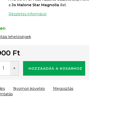
a
Jo Malone Star Magnolia
illat.
Részletes információ
ten
lítási lehetőségek
900 Ft
gár:
HOZZÁADÁS A KOSÁRHOZ
dés
Nyomon követés
Megosztás
mtatás