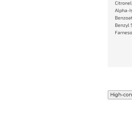
Citronel
Alpha-I
Benzoat
Benzyl S
Farneso
High-con