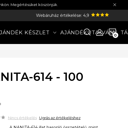
münkön. Megértésüket köszönjük.
Webáruház értékelése: 4,9
KOS
JÁNDÉK KÉSZLET
AJÁNDÉKUTALVÁNY
TÁ
NITA-614 - 100
P
Nincs értékelés
Ugrás az értékeléshez
A NANITA-614 illat hasonló összetételű, mint