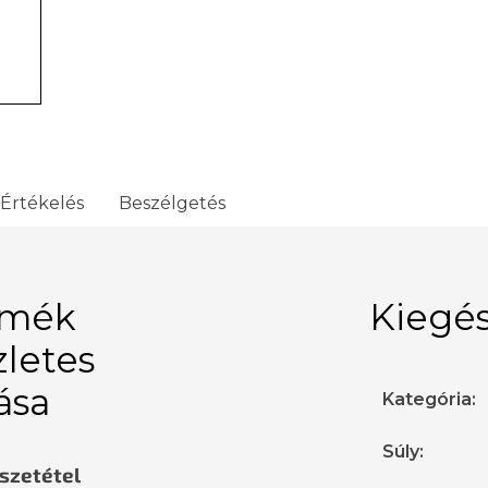
Értékelés
Beszélgetés
rmék
Kiegés
zletes
rása
Kategória
:
Súly
:
sszetétel