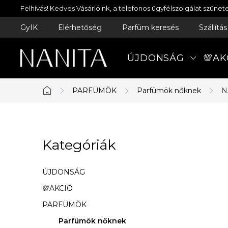
Ugrás
Felhívás! Kedves Vásárlóink, a telefonos ügyfélszolgálat szün
a
GyIK
Elérhetőség
Parfüm keresés
Szállítá
fő
tartalomhoz
ÚJDONSÁG
💯AK
PARFÜMÖK
Parfümök nőknek
N
Kezdőlap
O
Kategóriák
Kategóriák
l
átugrása
d
ÚJDONSÁG
a
💯AKCIÓ
PARFÜMÖK
l
Parfümök nőknek