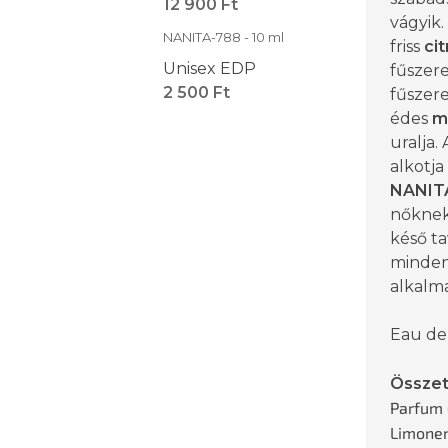
12 900 Ft
vágyik.
NANITA-788 - 10 ml
friss
ci
Unisex EDP
fűszer
2 500 Ft
fűszere
édes
m
uralja.
alkotja
NANIT
nőknek 
késő ta
minden
alkalma
Eau de
Összet
Parfum 
Limonen