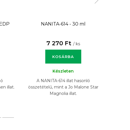
 EDP
NANITA-614 - 30 ml
N
7 270 Ft
/ ks
KOSÁRBA
Készleten
ló
A NANITA-614 illat hasonló
A N
 illat.
összetételű, mint a Jo Malone Star
összeté
Magnolia illat.
Ro