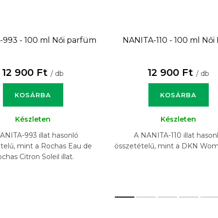
993 - 100 ml
Női parfüm
NANITA-110 - 100 ml
Női
12 900 Ft
12 900 Ft
/ db
/ db
KOSÁRBA
KOSÁRBA
Készleten
Készleten
ANITA-993 illat hasonló
A NANITA-110 illat hason
telű, mint a Rochas Eau de
összetételű, mint a DKN Women
chas Citron Soleil illat.