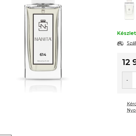
Készle
Szál
12 
Egysé
Kér
Nyo