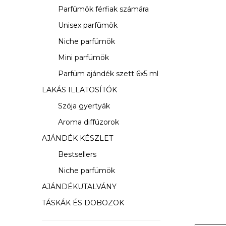
s
Parfümök férfiak számára
ó
Unisex parfümök
p
Niche parfümök
a
Mini parfümök
Parfüm ajándék szett 6x5 ml
n
LAKÁS ILLATOSÍTÓK
e
Szója gyertyák
l
Aroma diffúzorok
AJÁNDÉK KÉSZLET
Bestsellers
Niche parfümök
AJÁNDÉKUTALVÁNY
TÁSKÁK ÉS DOBOZOK