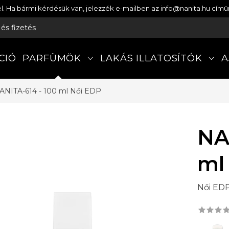
etel. Ha bármi kérdésük van, jelezzék e-mailben az info@nanita.hu cí
s és fizetés
CIÓ
PARFÜMÖK
LAKÁS ILLATOSÍTÓK
A
ANITA-614 - 100 ml
Női EDP
NA
ml
Női ED