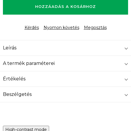
HOZZÁADÁS A KOSÁRHOZ
Kérdés
Nyomon követés
Megosztás
Leírás
A termék paraméterei
Értékelés
Beszélgetés
High-contrast mode