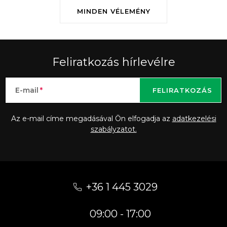
MINDEN VÉLEMÉNY
Feliratkozás hírlevélre
E-mail
FELIRATKOZÁS
Az e-mail címe megadásával Ön elfogadja az
adatkezelési
szabályzatot.
L
á
+36 1 445 3029
b
09:00 - 17:00
l