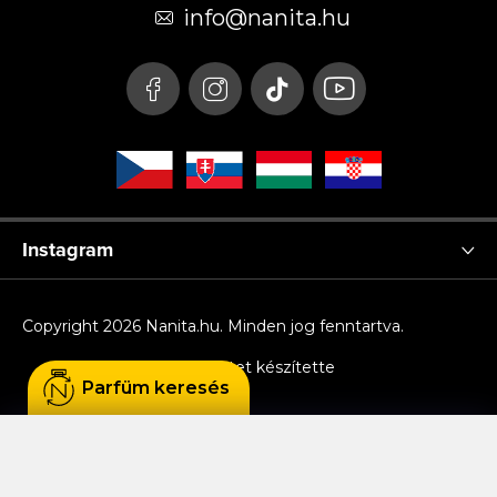
é
info
@
nanita.hu
c
Instagram
Copyright 2026
Nanita.hu
. Minden jog fenntartva.
Shoptet készítette
Parfüm keresés
Sütiket használunk, hogy Ön kényelmesen
böngészhessen az oldalon, és hogy a weboldal