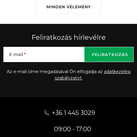
MINDEN VÉLEMÉNY
Feliratkozás hírlevélre
E-mail
FELIRATKOZÁS
Az e-mail címe megadásával Ön elfogadja az
adatkezelési
szabályzatot.
L
á
+36 1 445 3029
b
09:00 - 17:00
l