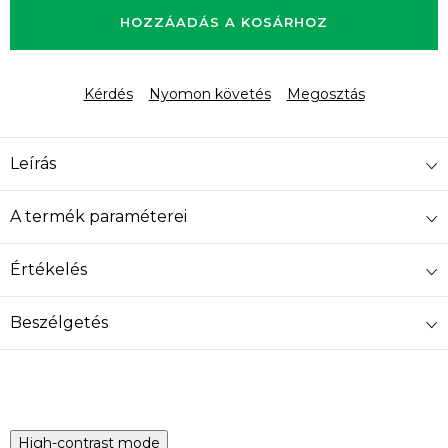
HOZZÁADÁS A KOSÁRHOZ
Kérdés
Nyomon követés
Megosztás
Leírás
A termék paraméterei
Értékelés
Beszélgetés
High-contrast mode