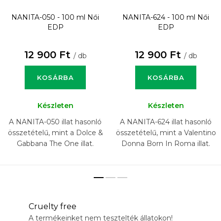
NANITA-050 - 100 ml
Női
NANITA-624 - 100 ml
Női
EDP
EDP
12 900 Ft
12 900 Ft
/ db
/ db
KOSÁRBA
KOSÁRBA
Készleten
Készleten
A NANITA-050 illat hasonló
A NANITA-624 illat hasonló
összetételű, mint a Dolce &
összetételű, mint a Valentino
Gabbana The One illat.
Donna Born In Roma illat.
Cruelty free
A termékeinket nem tesztelték állatokon!