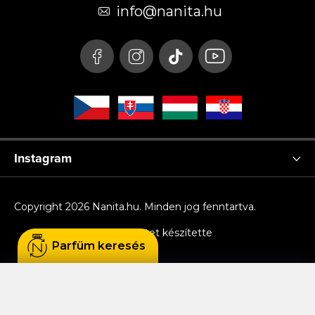
é
info
@
nanita.hu
c
Instagram
Copyright 2026
Nanita.hu
. Minden jog fenntartva.
Shoptet készítette
Parfüm keresés
Sütiket használunk, hogy Ön kényelmesen
böngészhessen az oldalon, és hogy a weboldal