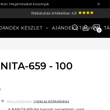
münkön. Megértésüket köszönjük.
Webáruház értékelése: 4,9
KOS
JÁNDÉK KÉSZLET
AJÁNDÉKUTALVÁNY
TÁ
NITA-659 - 100
P
Nincs értékelés
Ugrás az értékeléshez
A NANITA-659 illat hasonló összetételű, mint