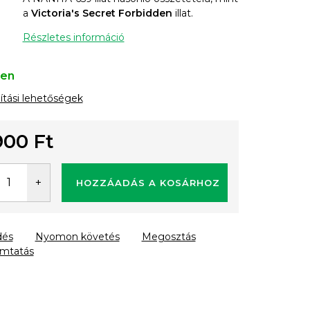
a
Victoria's Secret Forbidden
illat.
Részletes információ
ten
lítási lehetőségek
900 Ft
gár:
HOZZÁADÁS A KOSÁRHOZ
dés
Nyomon követés
Megosztás
mtatás