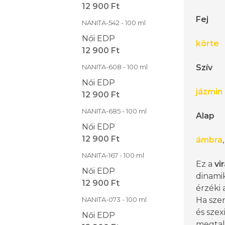
12 900 Ft
Fej
NANITA-542 - 100 ml
Női EDP
körte
12 900 Ft
NANITA-608 - 100 ml
Szív
Női EDP
jázmin
12 900 Ft
NANITA-685 - 100 ml
Alap
Női EDP
12 900 Ft
ámbra
NANITA-167 - 100 ml
Ez a
vi
Női EDP
dinami
12 900 Ft
érzéki 
NANITA-073 - 100 ml
Ha sze
és szex
Női EDP
megtal