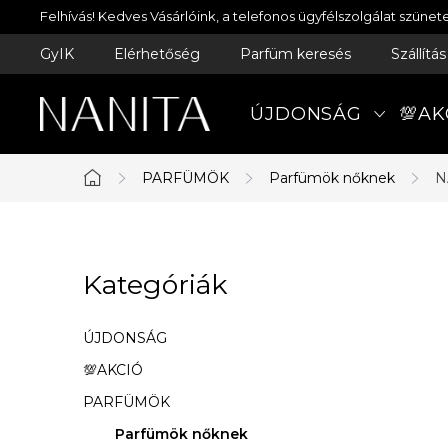
Ugrás
Felhívás! Kedves Vásárlóink, a telefonos ügyfélszolgálat szün
a
GyIK
Elérhetőség
Parfüm keresés
Szállítá
fő
tartalomhoz
ÚJDONSÁG
💯AK
PARFÜMÖK
Parfümök nőknek
N
Kezdőlap
O
Kategóriák
Kategóriák
l
átugrása
d
ÚJDONSÁG
a
💯AKCIÓ
PARFÜMÖK
l
Parfümök nőknek