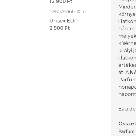
12 900 Ft
Minden
NANITA-788 - 10 ml
környe
Unisex EDP
illatk
2 500 Ft
három ö
melyek
kísérn
királyi
j
illatko
értéke
át. A
N
Parfum
hónapo
naponta
Eau de
Összet
Parfum 