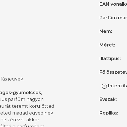
EAN vonalk
Parfüm má
Nem
:
Méret
:
Illattípus
:
Fő összete
, fás jegyek
Intenzit
?
rágos-gyümölcsös
,
kus parfüm nagyon
Évszak
:
aurát teremt körülötted.
reted magad egyedinek
Replika
:
inek érezni, akkor
áltad a parfümödet.