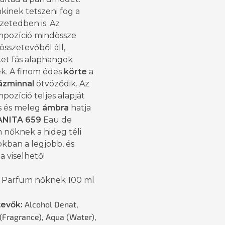
kinek tetszeni fog a
zetedben is. Az
ompozíció mindössze
sszetevőből áll,
et fás alaphangok
ek. A finom édes
körte
a
ázminnal
ötvöződik. Az
mpozíció teljes alapját
s és meleg
ámbra
hatja
ANITA 659
Eau de
 nőknek a hideg téli
kban a legjobb, és
 viselhető!
 Parfum nőknek 100 ml
Alcohol Denat,
evők:
(Fragrance), Aqua (Water),