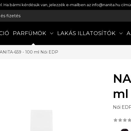
etel. Ha bármi kérdésük van, jelezzék e-mailben az info@nanita.hu cí
s és fizetés
CIÓ
PARFÜMÖK
LAKÁS ILLATOSÍTÓK
A
ANITA-659 - 100 ml
Női EDP
NA
ml
Női ED