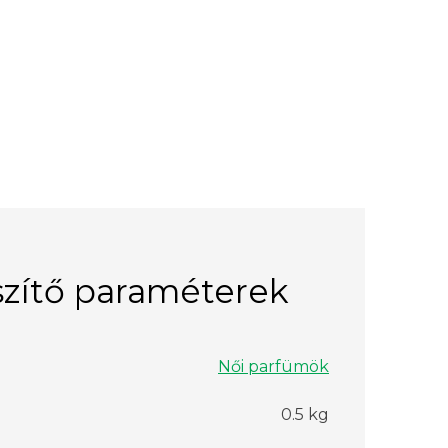
zítő paraméterek
Női parfümök
0.5 kg