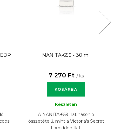
 EDP
NANITA-659 - 30 ml
N
7 270 Ft
/ ks
KOSÁRBA
Készleten
ló
A NANITA-659 illat hasonló
A N
acobs
összetételű, mint a Victoria's Secret
összetét
Forbidden illat.