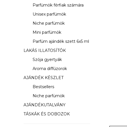
s
Parfümök férfiak számára
ó
Unisex parfümök
p
Niche parfümök
a
Mini parfümök
Parfüm ajándék szett 6x5 ml
n
LAKÁS ILLATOSÍTÓK
e
Szója gyertyák
l
Aroma diffúzorok
AJÁNDÉK KÉSZLET
Bestsellers
Niche parfümök
AJÁNDÉKUTALVÁNY
TÁSKÁK ÉS DOBOZOK