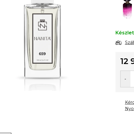
Készle
Szál
12 
Egysé
Kér
Nyo