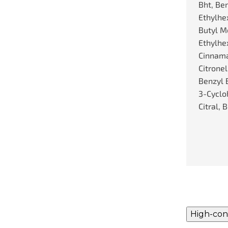
Bht, Be
Ethylhe
Butyl M
Ethylhex
Cinnamal
Citronel
Benzyl 
3-Cyclo
Citral, 
High-con