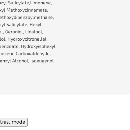
nzyl Salicylate,Limonene,
xyl Methoxycinnamate,
ethoxydibenzoylmethane,
yl Salicylate, Hexyl
, Geraniol, Linalool,
lol, Hydroxycitronellal,
Benzoate, Hydroxyisohexyl
hexene Carboxaldehyde,
Benzyl Alcohol, Isoeugenol
trast mode