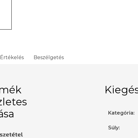
Értékelés
Beszélgetés
rmék
Kiegés
zletes
rása
Kategória
:
Súly
:
sszetétel