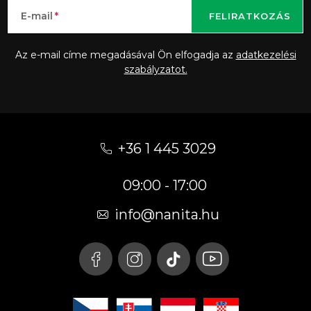
E-mail
FELIRATKOZÁS
Az e-mail címe megadásával Ön elfogadja az
adatkezelési
szabályzatot.
L
á
+36 1 445 3029
b
09:00 - 17:00
l
é
info
@
nanita.hu
c