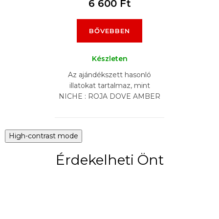
6 600 Ft
BŐVEBBEN
Készleten
Az ajándékszett hasonló
illatokat tartalmaz, mint
NICHE : ROJA DOVE AMBER
AOUD, AMOUAGE GOLD,
KILIAN INTOXICATED,
MANCERA ROSES VANILLE ,
High-contrast mode
TERRE...
Érdekelheti Önt