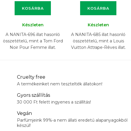
KOSÁRBA
KOSÁRBA
Készleten
Készleten
A NANITA-696 illat hasonló
A NANITA-685 illat hasonló
összetételű, mint a Tom Ford
összetételű, mint a Louis
Noir Pour Femme illat.
Vuitton Attrape-Rêves illat.
Cruelty free
A termékeinket nem tesztelték állatokon!
Gyors szállítás
30 000 Ft felett ingyenes a szállítás!
Vegán
Parfümjeink 99%-a nem állati eredetű alapanyagokból
készül!