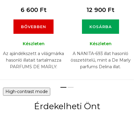
6 600 Ft
12 900 Ft
BŐVEBBEN
KOSÁRBA
Készleten
Készleten
Az ajándékszett a világmárka
A NANITA-693 illat hasonló
hasonló illatait tartalmazza
összetételű, mint a De Marly
PARFUMS DE MARLY:
parfums Delina illat.
DELINA EXCLUSIF, HEROD ,
LAYTON , PEGASUS,
SAFAND, ATHALIA (6 x 5 ml)
High-contrast mode
Érdekelheti Önt