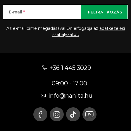
E-mail
FELIRATKOZÁS
Az e-mail címe megadásával Ön elfogadja az
adatkezelési
szabályzatot.
L
á
+36 1 445 3029
b
09:00 - 17:00
l
é
info
@
nanita.hu
c