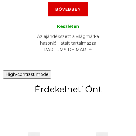
BŐVEBBEN
Készleten
Az ajándékszett a világmárka
hasonló illatait tartalmazza
PARFUMS DE MARLY:
DELINA EXCLUSIF, HEROD ,
LAYTON , PEGASUS,
SAFAND, ATHALIA (6 x 5 ml)
High-contrast mode
Érdekelheti Önt