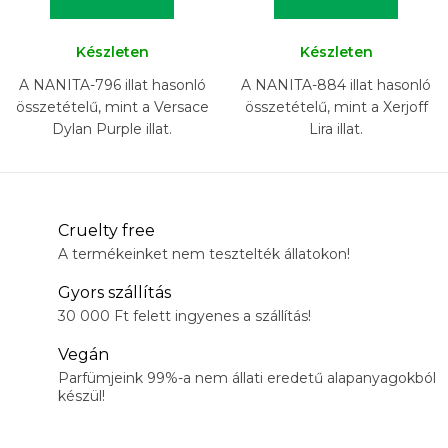
Készleten
Készleten
A NANITA-796 illat hasonló
A NANITA-884 illat hasonló
összetételű, mint a Versace
összetételű, mint a Xerjoff
Dylan Purple illat.
Lira illat.
Cruelty free
A termékeinket nem tesztelték állatokon!
Gyors szállítás
30 000 Ft felett ingyenes a szállítás!
Vegán
Parfümjeink 99%-a nem állati eredetű alapanyagokból
készül!