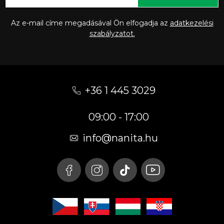
Az e-mail címe megadásával Ön elfogadja az
adatkezelési
szabályzatot.
L
á
+36 1 445 3029
b
09:00 - 17:00
l
é
info
@
nanita.hu
c