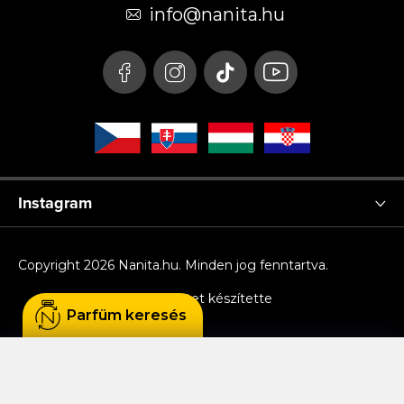
é
info
@
nanita.hu
c
Instagram
Copyright 2026
Nanita.hu
. Minden jog fenntartva.
Shoptet készítette
Parfüm keresés
Sütiket használunk, hogy Ön kényelmesen
böngészhessen az oldalon, és hogy a weboldal