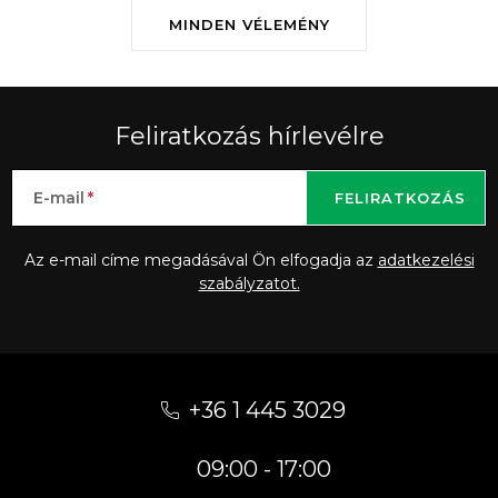
MINDEN VÉLEMÉNY
Feliratkozás hírlevélre
E-mail
FELIRATKOZÁS
Az e-mail címe megadásával Ön elfogadja az
adatkezelési
szabályzatot.
L
á
+36 1 445 3029
b
09:00 - 17:00
l