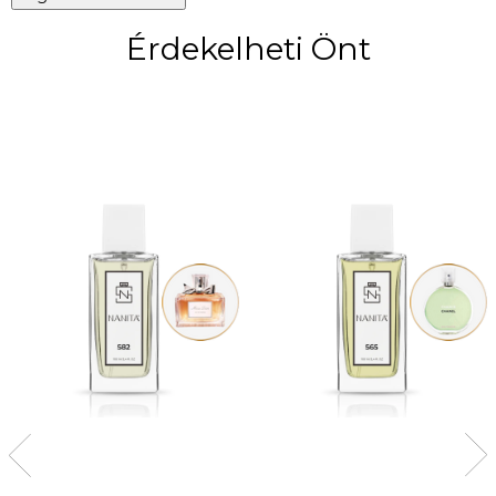
Érdekelheti Önt