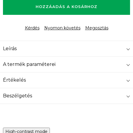
HOZZÁADÁS A KOSÁRHOZ
Kérdés
Nyomon követés
Megosztás
Leírás
A termék paraméterei
Értékelés
Beszélgetés
High-contrast mode