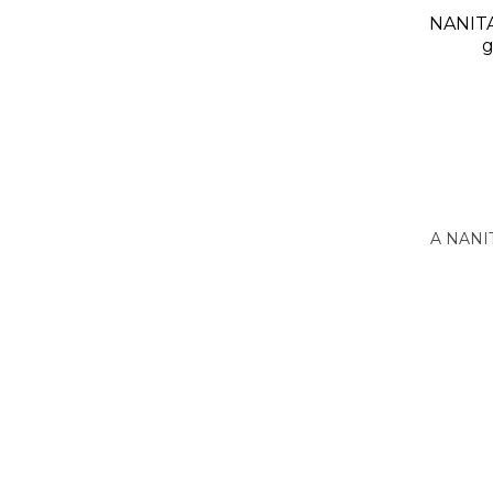
a
Szója
NANITA-567 - Illatgyertya
Szója
NANITA
gyertya fa kanóccal
g
5 300 Ft
/ db
KOSÁRBA
Készleten
yát
A NANITA-567 szója gyertyát a Prada
A NANIT
llat.
La Femme illat.