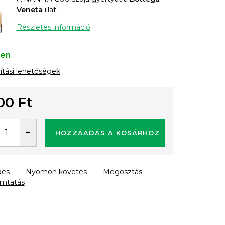
Veneta
illat.
Részletes információ
ten
lítási lehetőségek
00 Ft
gár:
HOZZÁADÁS A KOSÁRHOZ
dés
Nyomon követés
Megosztás
mtatás