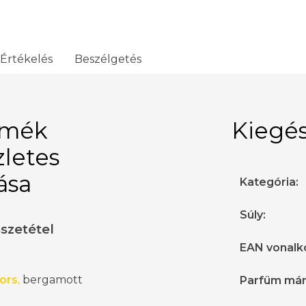
Értékelés
Beszélgetés
rmék
Kiegés
zletes
rása
Kategória
:
Súly
:
sszetétel
EAN vonalk
ors
,
bergamott
Parfüm má