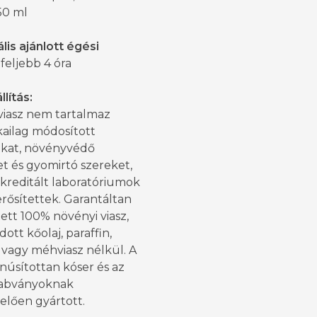
50 ml
is ajánlott égési
feljebb 4 óra
lítás:
viasz nem tartalmaz
kailag módosított
kat, növényvédő
t és gyomirtó szereket,
kreditált laboratóriumok
rősítettek. Garantáltan
ett 100% növényi viasz,
ott kőolaj, paraffin,
 vagy méhviasz nélkül. A
anúsítottan kóser és az
abványoknak
elően gyártott.