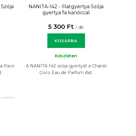
a
Szója
NANITA-142 - Illatgyertya
Szója
NANITA
gyertya fa kanóccal
g
5 300 Ft
/ db
KOSÁRBA
Készleten
 a Paco
A NANITA-142 szója gyertyát a Chanel
A NANITA
t.
Coco Eau de Parfum illat.
No