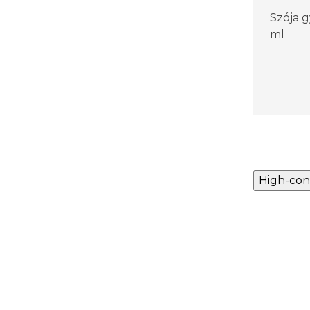
Szója g
ml
High-con