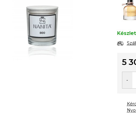
Készle
Szál
5 3
Egysé
Kér
Nyo