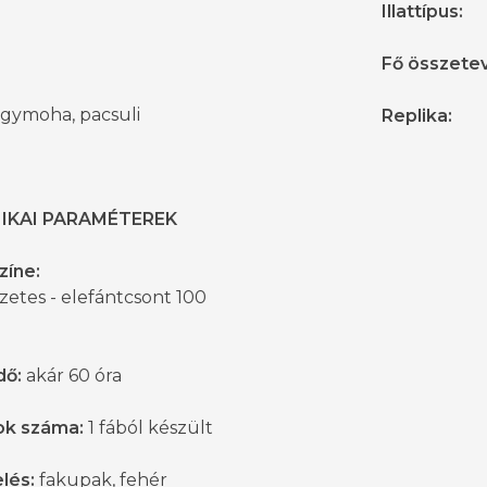
Illattípus
:
Fő összete
lgymoha, pacsuli
Replika
:
IKAI PARAMÉTEREK
zíne:
etes - elefántcsont 100
dő:
akár 60 óra
k száma:
1 fából készült
lés:
fakupak, fehér