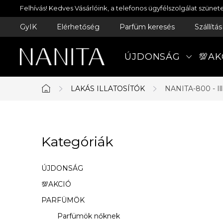
Ugrás
Felhívás! Kedves Vásárlóink, a telefonos ügyfélszolgálat szün
a
GyIK
Elérhetőség
Parfüm keresés
Szállítá
fő
tartalomhoz
ÚJDONSÁG
💯AK
LAKÁS ILLATOSÍTÓK
NANITA-800 - Il
Kezdőlap
O
Kategóriák
Kategóriák
l
átugrása
d
ÚJDONSÁG
a
💯AKCIÓ
PARFÜMÖK
l
Parfümök nőknek