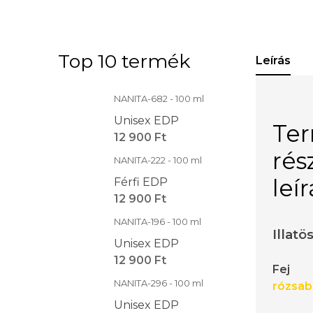
Top 10 termék
Leírás
NANITA-682 - 100 ml
Unisex EDP
Te
12 900 Ft
rés
NANITA-222 - 100 ml
leí
Férfi EDP
12 900 Ft
NANITA-196 - 100 ml
Illatö
Unisex EDP
12 900 Ft
Fej
NANITA-296 - 100 ml
rózsab
Unisex EDP