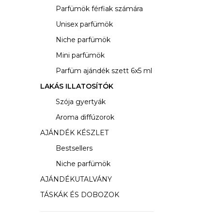
s
Parfümök férfiak számára
ó
Unisex parfümök
p
Niche parfümök
a
Mini parfümök
Parfüm ajándék szett 6x5 ml
n
LAKÁS ILLATOSÍTÓK
e
Szója gyertyák
l
Aroma diffúzorok
AJÁNDÉK KÉSZLET
Bestsellers
Niche parfümök
AJÁNDÉKUTALVÁNY
TÁSKÁK ÉS DOBOZOK