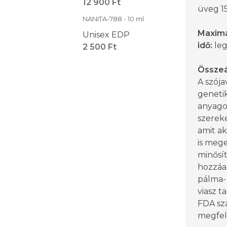
12 900 Ft
üveg 1
NANITA-788 - 10 ml
Maximál
Unisex EDP
idő:
leg
2 500 Ft
Összeál
A szója
geneti
anyago
szereke
amit ak
is mege
minősít
hozzáad
pálma-
viasz t
FDA sz
megfel