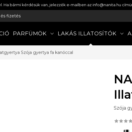
etel. Ha bármi kérdésük van, jelezzék e-mailben az info@nanita.hu cí
s és fizetés
CIÓ
PARFÜMÖK
LAKÁS ILLATOSÍTÓK
A
latgyertya
Szója gyertya fa kanóccal
NA
Ill
Szója g