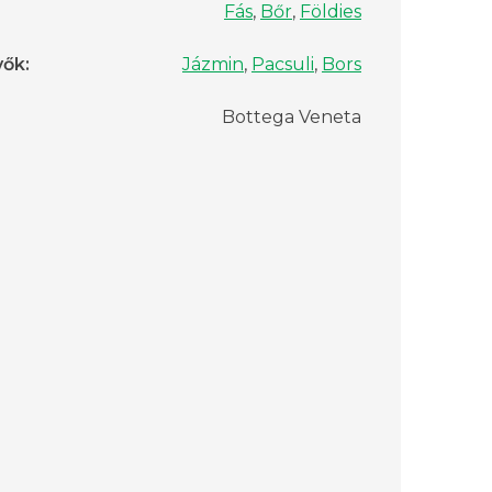
Fás
,
Bőr
,
Földies
vők
:
Jázmin
,
Pacsuli
,
Bors
Bottega Veneta