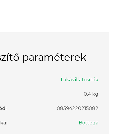
zítő paraméterek
Lakás illatosítók
0.4 kg
ód
:
08594220215082
rka
:
Bottega