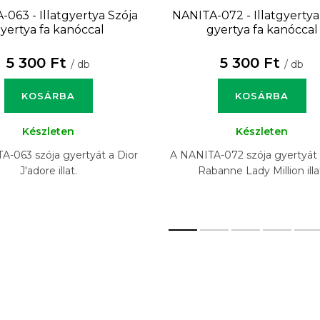
-063 - Illatgyertya
Szója
NANITA-072 - Illatgyerty
yertya fa kanóccal
gyertya fa kanóccal
5 300 Ft
5 300 Ft
/ db
/ db
KOSÁRBA
KOSÁRBA
Készleten
Készleten
A-063 szója gyertyát a Dior
A NANITA-072 szója gyertyát
J'adore illat.
Rabanne Lady Million illa