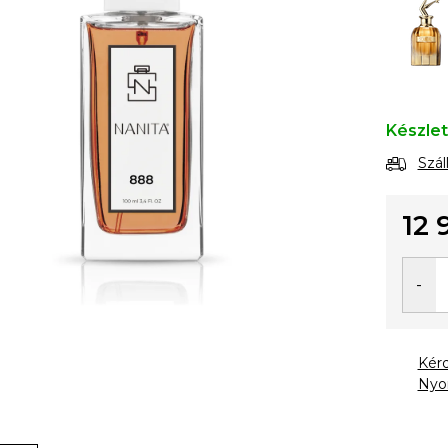
Készle
Szál
12 
Egysé
Kér
Nyo