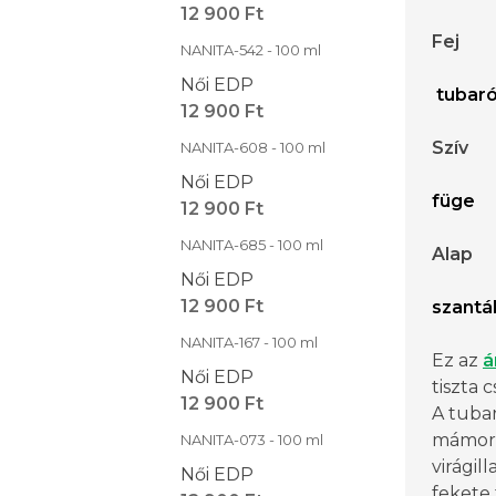
12 900 Ft
Fej
NANITA-542 - 100 ml
Női EDP
tubar
12 900 Ft
Szív
NANITA-608 - 100 ml
Női EDP
füge
12 900 Ft
NANITA-685 - 100 ml
Alap
Női EDP
12 900 Ft
szantá
NANITA-167 - 100 ml
Ez az
á
Női EDP
tiszta c
12 900 Ft
A tuba
mámorí
NANITA-073 - 100 ml
virágil
Női EDP
fekete 