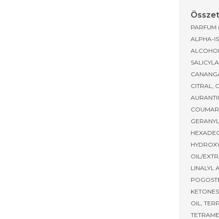
Összet
PARFUM 
ALPHA-I
ALCOHOL
SALICYL
CANANGA
CITRAL, 
AURANTI
COUMARI
GERANYL
HEXADE
HYDROXY
OIL/EXTR
LINALYL 
POGOSTE
KETONES
OIL, TER
TETRAME