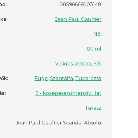
ód
:
08596666003148
rka
:
Jean Paul Gaultier
Női
100 ml
Virágos
,
Ámbra
,
Fás
vők
:
Füge
,
Szantálfa
,
Tubarózsa
ás
:
2 - közepesen intenzív illat
Tavasz
Jean Paul Gaultier Scandal Absolu