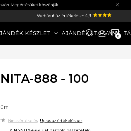
münkön. Megértésüket köszönjük.
Webáruház értékelése: 4,9
KOS
JÁNDÉK KÉSZLET
AJÁNDÉKUTALVÁNY
TÁ
NITA-888 - 100
rfüm
Nincs értékelés
Ugrás az értékeléshez
A NANITA-888 illat hasonló összetételű,