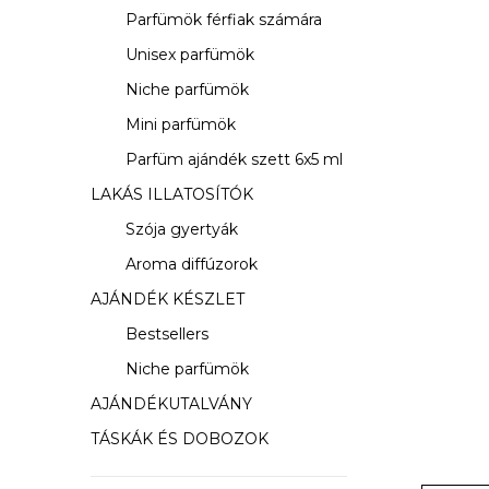
s
Parfümök férfiak számára
ó
Unisex parfümök
p
Niche parfümök
a
Mini parfümök
Parfüm ajándék szett 6x5 ml
n
LAKÁS ILLATOSÍTÓK
e
Szója gyertyák
l
Aroma diffúzorok
AJÁNDÉK KÉSZLET
Bestsellers
Niche parfümök
AJÁNDÉKUTALVÁNY
TÁSKÁK ÉS DOBOZOK