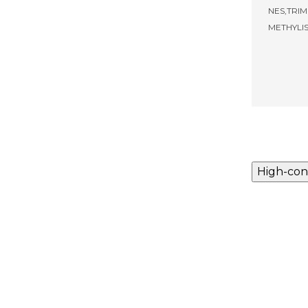
NES,TRI
METHYLIS
High-con