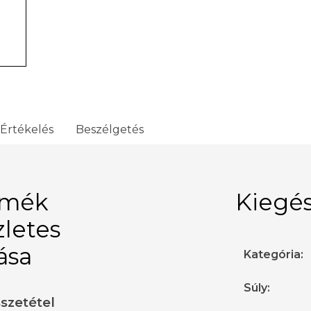
Értékelés
Beszélgetés
rmék
Kiegés
zletes
rása
Kategória
:
Súly
:
sszetétel