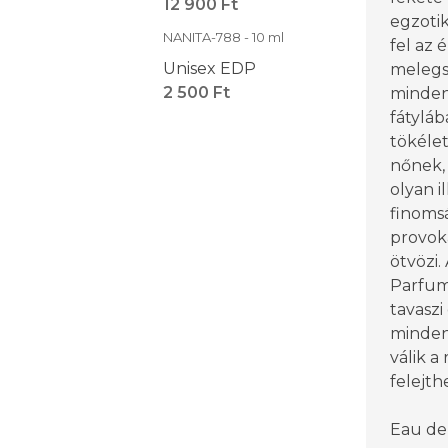
12 900 Ft
egzoti
NANITA-788 - 10 ml
fel az 
Unisex EDP
melegs
2 500 Ft
mindent
fátyláb
tökélet
nőnek, 
olyan i
finoms
provok
ötvözi.
Parfum 
tavaszi
minden
válik a
felejt
Eau de