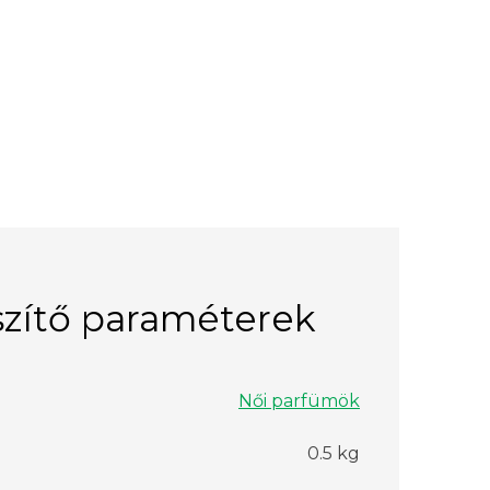
zítő paraméterek
Női parfümök
0.5 kg