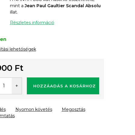
mint a
Jean Paul Gaultier Scandal Absolu
illat.
Részletes információ
ten
lítási lehetőségek
900 Ft
gár:
HOZZÁADÁS A KOSÁRHOZ
dés
Nyomon követés
Megosztás
mtatás