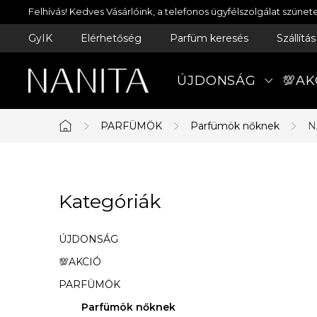
Ugrás
Felhívás! Kedves Vásárlóink, a telefonos ügyfélszolgálat szün
a
GyIK
Elérhetőség
Parfüm keresés
Szállítá
fő
tartalomhoz
ÚJDONSÁG
💯AK
PARFÜMÖK
Parfümök nőknek
N
Kezdőlap
O
Kategóriák
Kategóriák
l
átugrása
d
ÚJDONSÁG
a
💯AKCIÓ
PARFÜMÖK
l
Parfümök nőknek