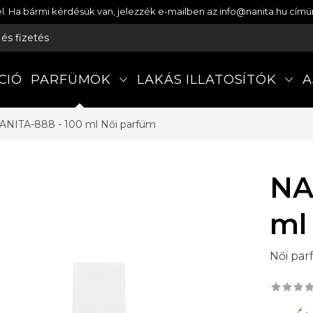
etel. Ha bármi kérdésük van, jelezzék e-mailben az info@nanita.hu cí
s és fizetés
CIÓ
PARFÜMÖK
LAKÁS ILLATOSÍTÓK
A
ANITA-888 - 100 ml
Női parfüm
NA
ml
Női pa