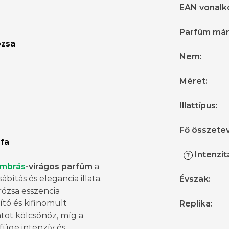
EAN vonalk
Parfüm má
ózsa
Nem
:
Méret
:
Illattípus
:
Fő összete
lfa
Intenzit
?
mbrás
-virágos parfüm
a
sábítás és elegancia illata.
Évszak
:
rózsa esszencia
tó és kifinomult
Replika
:
latot kölcsönöz, míg a
füge intenzív és