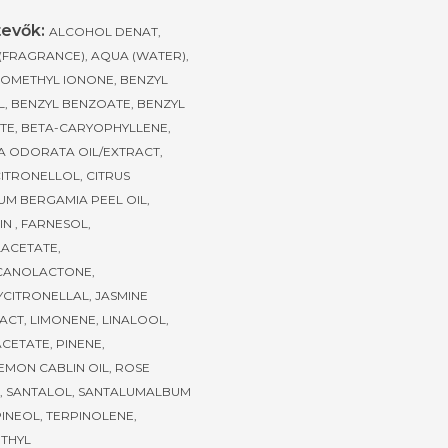
evők:
ALCOHOL DENAT,
(FRAGRANCE), AQUA (WATER),
SOMETHYL IONONE, BENZYL
, BENZYL BENZOATE, BENZYL
ATE, BETA-CARYOPHYLLENE,
 ODORATA OIL/EXTRACT,
CITRONELLOL, CITRUS
UM BERGAMIA PEEL OIL,
N , FARNESOL,
ACETATE,
CANOLACTONE,
CITRONELLAL, JASMINE
ACT, LIMONENE, LINALOOL,
ACETATE, PINENE,
MON CABLIN OIL, ROSE
, SANTALOL, SANTALUMALBUM
PINEOL, TERPINOLENE,
THYL