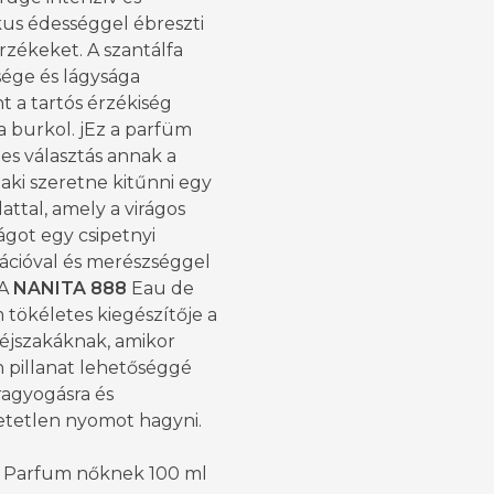
kus édességgel ébreszti
érzékeket. A szantálfa
ége és lágysága
 a tartós érzékiség
a burkol. jEz a parfüm
es választás annak a
aki szeretne kitűnni egy
llattal, amely a virágos
ágot egy csipetnyi
ációval és merészséggel
 A
NANITA 888
Eau de
tökéletes kiegészítője a
 éjszakáknak, amikor
 pillanat lehetőséggé
 ragyogásra és
hetetlen nyomot hagyni.
 Parfum nőknek 100 ml