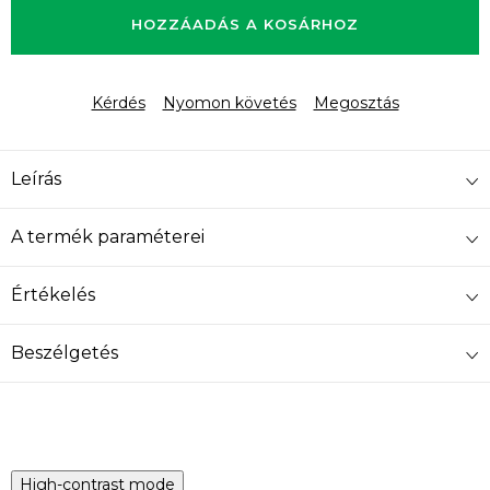
HOZZÁADÁS A KOSÁRHOZ
Kérdés
Nyomon követés
Megosztás
Leírás
A termék paraméterei
Értékelés
Beszélgetés
High-contrast mode