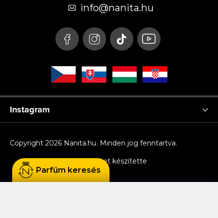
é
info
@
nanita.hu
c
Instagram
Copyright 2026
Nanita.hu
. Minden jog fenntartva.
Shoptet készítette
Parfüm keresés
Sütiket használunk, hogy Ön kényelmesen
böngészhessen az oldalon, és hogy a weboldal