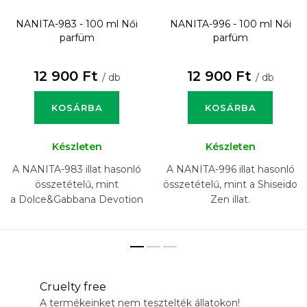
NANITA-983 - 100 ml
Női
NANITA-996 - 100 ml
Női
parfüm
parfüm
12 900 Ft
12 900 Ft
/ db
/ db
KOSÁRBA
KOSÁRBA
Készleten
Készleten
A NANITA-983 illat hasonló
A NANITA-996 illat hasonló
összetételű, mint
összetételű, mint a Shiseido
a Dolce&Gabbana Devotion
Zen illat.
Intense illat.
Cruelty free
A termékeinket nem tesztelték állatokon!