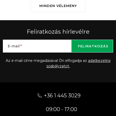
MINDEN VÉLEMÉNY
Feliratkozás hírlevélre
E-mail
FELIRATKOZÁS
Az e-mail címe megadásával Ön elfogadja az
adatkezelési
szabályzatot.
L
á
+36 1 445 3029
b
09:00 - 17:00
l