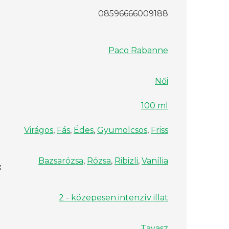
08596666009188
Paco Rabanne
Női
100 ml
Virágos
,
Fás
,
Édes
,
Gyümölcsös
,
Friss
Bazsarózsa
,
Rózsa
,
Ribizli
,
Vanília
:
2 - közepesen intenzív illat
Tavasz