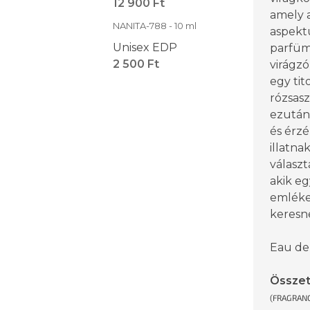
12 900 Ft
amely a
NANITA-788 - 10 ml
aspektu
Unisex EDP
parfüm
2 500 Ft
virágzó
egy tit
rózsasz
ezután
és érzé
illatna
választ
akik eg
emléke
keresn
Eau de
Össze
(FRAGRANC