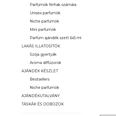
s
Parfümök férfiak számára
ó
Unisex parfümök
p
Niche parfümök
a
Mini parfümök
Parfüm ajándék szett 6x5 ml
n
LAKÁS ILLATOSÍTÓK
e
Szója gyertyák
l
Aroma diffúzorok
AJÁNDÉK KÉSZLET
Bestsellers
Niche parfümök
AJÁNDÉKUTALVÁNY
TÁSKÁK ÉS DOBOZOK