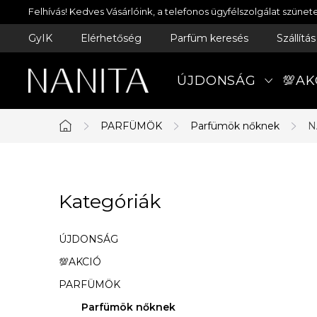
Ugrás
Felhívás! Kedves Vásárlóink, a telefonos ügyfélszolgálat szün
a
GyIK
Elérhetőség
Parfüm keresés
Szállítá
fő
tartalomhoz
ÚJDONSÁG
💯AK
PARFÜMÖK
Parfümök nőknek
N
Kezdőlap
O
Kategóriák
Kategóriák
l
átugrása
d
ÚJDONSÁG
a
💯AKCIÓ
PARFÜMÖK
l
Parfümök nőknek