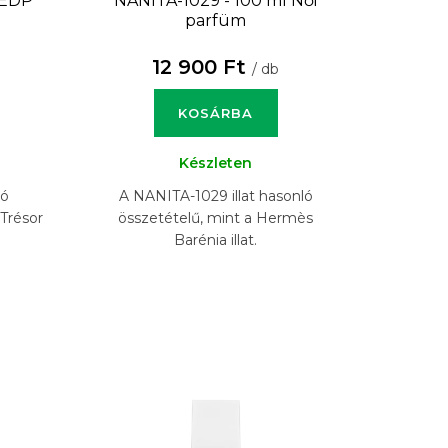
 EDP
NANITA-1029 - 100 ml
Női
parfüm
12 900 Ft
/ db
KOSÁRBA
Készleten
ló
A NANITA-1029 illat hasonló
Trésor
összetételű, mint a Hermès
Barénia illat.