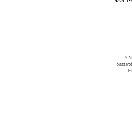
NANITA-
A N
összeté
Mi