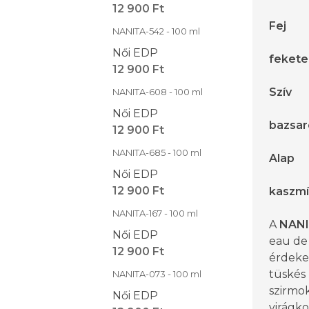
12 900 Ft
Fej
NANITA-542 - 100 ml
Női EDP
feketer
12 900 Ft
Szív
NANITA-608 - 100 ml
Női EDP
bazsar
12 900 Ft
NANITA-685 - 100 ml
Alap
Női EDP
12 900 Ft
kaszmí
NANITA-167 - 100 ml
A
NANI
Női EDP
eau de
12 900 Ft
érdekes
tüskés 
NANITA-073 - 100 ml
szirmo
Női EDP
virágko