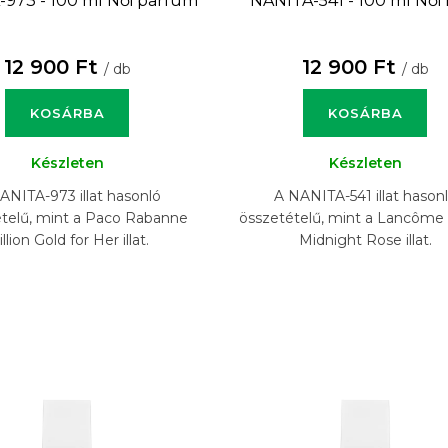
973 - 100 ml
Női parfüm
NANITA-541 - 100 ml
Női
12 900 Ft
12 900 Ft
/ db
/ db
KOSÁRBA
KOSÁRBA
Készleten
Készleten
ANITA-973 illat hasonló
A NANITA-541 illat hason
telű, mint a Paco Rabanne
összetételű, mint a Lancôme 
llion Gold for Her illat.
Midnight Rose illat.