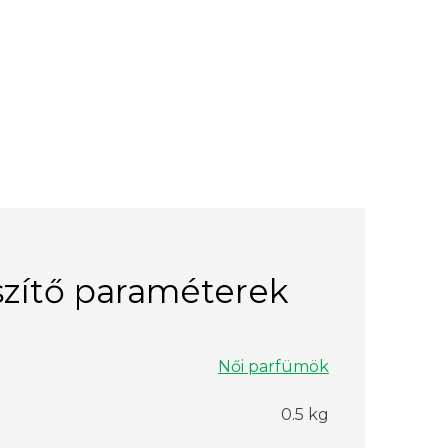
zítő paraméterek
Női parfümök
0.5 kg