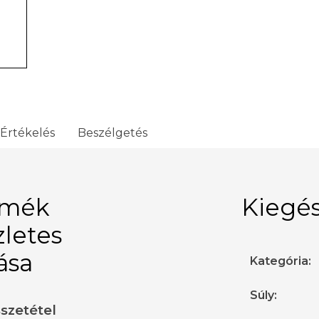
Értékelés
Beszélgetés
rmék
Kiegés
zletes
rása
Kategória
:
Súly
:
sszetétel