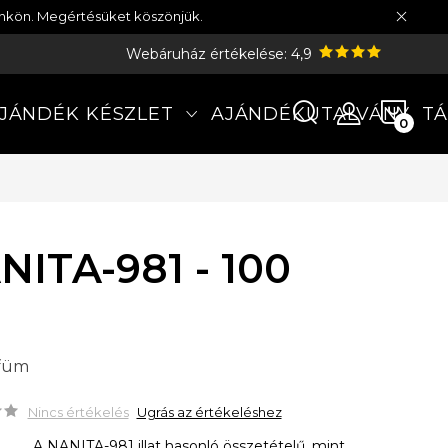
münkön. Megértésüket köszönjük.
Webáruház értékelése: 4,9
KOS
JÁNDÉK KÉSZLET
AJÁNDÉKUTALVÁNY
TÁ
NITA-981 - 100
rfüm
Nincs értékelés
Ugrás az értékeléshez
A NANITA-981 illat hasonló összetételű, mint