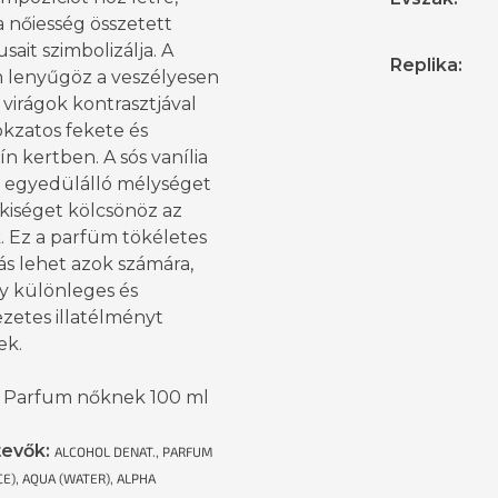
 nőiesség összetett
sait szimbolizálja. A
Replika
:
 lenyűgöz a veszélyesen
 virágok kontrasztjával
okzatos fekete és
ín kertben. A sós vanília
 egyedülálló mélységet
kiséget kölcsönöz az
k. Ez a parfüm tökéletes
ás lehet azok számára,
y különleges és
zetes illatélményt
ek.
 Parfum nőknek 100 ml
tevők
:
ALCOHOL DENAT., PARFUM
E), AQUA (WATER), ALPHA