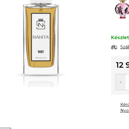
Készle
Szál
12 
Egysé
Kér
Nyo