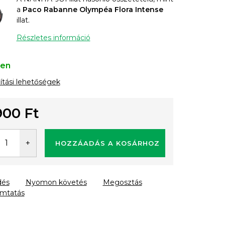
a
Paco Rabanne Olympéa Flora Intense
illat.
Részletes információ
ten
lítási lehetőségek
900 Ft
gár:
HOZZÁADÁS A KOSÁRHOZ
dés
Nyomon követés
Megosztás
mtatás