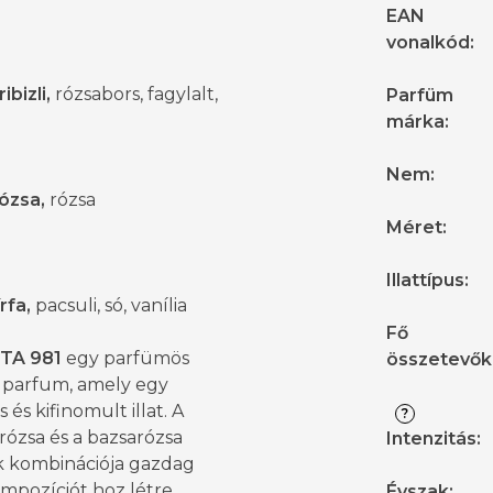
EAN
vonalkód
:
ibizli,
rózsabors, fagylalt,
Parfüm
márka
:
Nem
:
ózsa,
rózsa
Méret
:
Illattípus
:
rfa,
pacsuli, só, vanília
Fő
TA 981
egy parfümös
összetevők
 parfum, amely egy
 és kifinomult illat. A
?
rózsa és a bazsarózsa
Intenzitás
:
k kombinációja gazdag
mpozíciót hoz létre,
Évszak
: