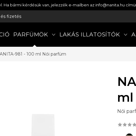
etel. Ha bármi kérdésük van, jelezzék e-mailben az info@nanita.hu cí
s és fizetés
CIÓ
PARFÜMÖK
LAKÁS ILLATOSÍTÓK
A
ANITA-981 - 100 ml
Női parfüm
NA
ml
Női pa