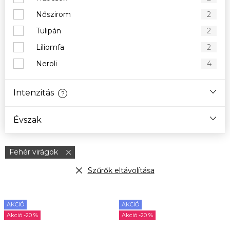
Nőszirom
2
Tulipán
2
Liliomfa
2
Neroli
4
Intenzitás
?
Évszak
Fehér virágok
Szűrők eltávolítása
T
AKCIÓ
AKCIÓ
e
-20 %
-20 %
r