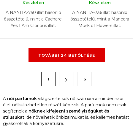
Készleten
Készleten
A NANITA-750 illat hasonló
A NANITA-736 illat hasonló
összetételű, mint a Cacharel
összetételű, mint a Mancera
Yes I Am Glorious illat.
Musk of Flowers illat.
L
TOVÁBBI 24 BETÖLTÉSE
i
s
t
L
1
6
a
a
i
p
r
o
A
női parfümök
világszerte sok nő számára a mindennapi
á
élet nélkülözhetetlen részét képezik. A parfümök nem csak
z
segítenek a
nőknek kifejezni személyiségüket
és
n
á
stílusukat
, de növelhetik önbizalmukat is, és kellemes hatást
y
s
gyakorolnak a környezetükre.
í