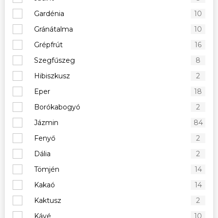
Gardénia
10
Gránátalma
10
Grépfrút
16
Szegfűszeg
8
Hibiszkusz
2
Eper
18
Borókabogyó
2
Jázmin
84
Fenyő
2
Dália
2
Tömjén
14
Kakaó
14
Kaktusz
2
Kávé
10