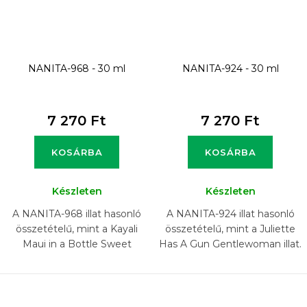
NANITA-968 - 30 ml
NANITA-924 - 30 ml
7 270 Ft
7 270 Ft
KOSÁRBA
KOSÁRBA
Készleten
Készleten
A NANITA-968 illat hasonló
A NANITA-924 illat hasonló
összetételű, mint a Kayali
összetételű, mint a Juliette
Maui in a Bottle Sweet
Has A Gun Gentlewoman illat.
Banana 37 illat.