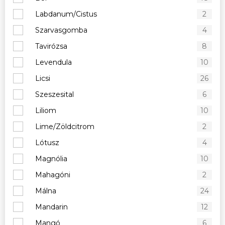
Labdanum/Cistus
2
Szarvasgomba
4
Tavirózsa
8
Levendula
10
Licsi
26
Szeszesital
6
Liliom
10
Lime/Zöldcitrom
2
Lótusz
4
Magnólia
10
Mahagóni
2
Málna
24
Mandarin
12
Mangó
6