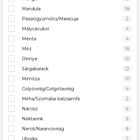
Mandula
18
Passiógyümölcs/Maracuja
2
Mályvacukor
4
Menta
4
Méz
16
Dinnye
10
Sárgabarack
12
Mimóza
10
Golyóvirág/Golgotavirág
4
Mirha/Szomáliai balzsamfa
2
Nárcisz
6
Nektarink
6
Neroli/Narancsvirág
8
Uborka
2