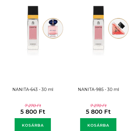
m
é
k
e
k
l
i
s
t
NANITA-643 - 30 ml
NANITA-985 - 30 ml
á
j
7 270 Ft
7 270 Ft
5 800 Ft
5 800 Ft
a
KOSÁRBA
KOSÁRBA