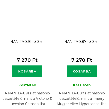
NANITA-891 - 30 ml
NANITA-887 - 30 ml
7 270 Ft
7 270 Ft
KOSÁRBA
KOSÁRBA
Készleten
Készleten
A NANITA-891 illat hasonló
A NANITA-887 illat hasonló
összetételű, mint a Victorio &
összetételű, mint a Thierry
Lucchino Carmen illat.
Mugler Alien Hypersense illat.