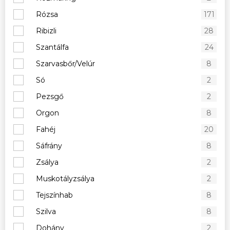
Rózsa
171
Ribizli
28
Szantálfa
24
Szarvasbőr/Velúr
8
Só
2
Pezsgő
2
Orgon
8
Fahéj
20
Sáfrány
8
Zsálya
2
Muskotályzsálya
2
Tejszínhab
8
Szilva
8
Dohány
2