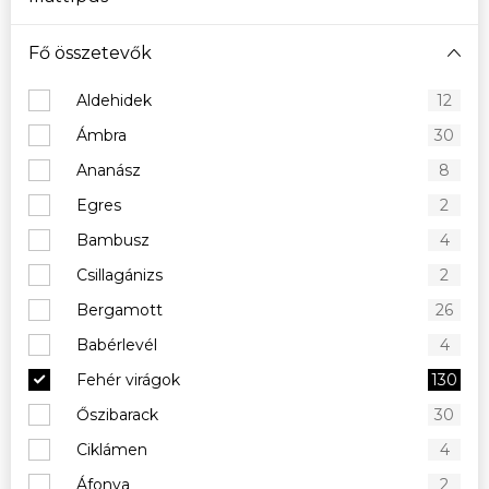
Fő összetevők
Aldehidek
12
Ámbra
30
Ananász
8
Egres
2
Bambusz
4
Csillagánizs
2
Bergamott
26
Babérlevél
4
Fehér virágok
130
Őszibarack
30
Ciklámen
4
Áfonya
2