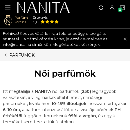
K
Értékelés
Parfüm
keresés
5,0
Ugrás
Felhívás! Kedves Vásárlóink, a telefonos ügyfélszolgálat
a
szünetel. Ha bármi kérdésük van, jelezzék e-mailben az
fő
info@nanita.hu címünkön. Megértésüket köszönjük.
tartalomhoz
PARFÜMÖK
Női parfümök
Itt megtalálja a
NANITA
női parfümök
(250)
legnagyobb
választékát, a világmárkák által ihletett, minőségi
parfümöket, kiváló áron.
10-15% illóolajok
, hosszan tartó, akár
6-10 óra,
a parfüm intenzitásától, de a viselője bőrének
PH
értékétől
függően. Termékeink
99%-a vegán,
és egyik
terméket sem teszteltük állatokon.