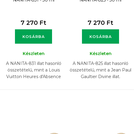
NANITA-831 - 30 ml
NANITA-825 - 30 ml
7 270 Ft
7 270 Ft
KOSÁRBA
KOSÁRBA
Készleten
Készleten
A NANITA-831 illat hasonló
A NANITA-825 illat hasonló
összetételű, mint a Louis
összetételű, mint a Jean Paul
Vuitton Heures d'Absence
Gaultier Divine illat.
illat.