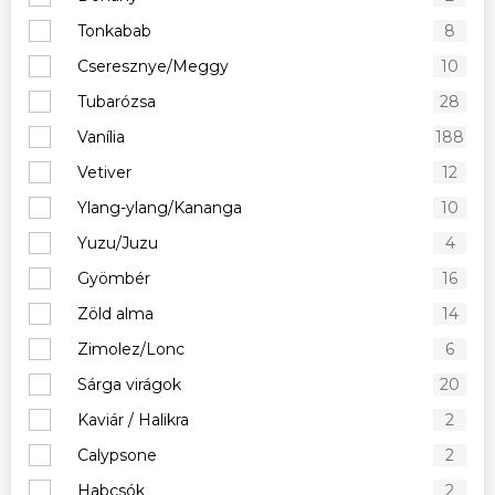
Tonkabab
8
Cseresznye/Meggy
10
Tubarózsa
28
Vanília
188
Vetiver
12
Ylang-ylang/Kananga
10
Yuzu/Juzu
4
Gyömbér
16
Zöld alma
14
Zimolez/Lonc
6
Sárga virágok
20
Kaviár / Halikra
2
Calypsone
2
Habcsók
2