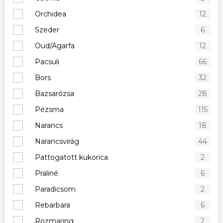
Orchidea
12
Szeder
6
Oud/Agarfa
12
Pacsuli
66
Bors
32
Bazsarózsa
28
Pézsma
115
Narancs
18
Narancsvirág
44
Pattogatott kukorica
2
Praliné
6
Paradicsom
2
Rebarbara
6
Rozmaring
2