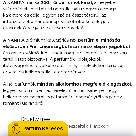
t
A NANITA márka 250 női parfümöt kínál,
amelyeket
világmárkák ihlettek. Minden illatnak megvan a maga
á
karaktere és célja, legyen szó az összetételről, az
s
intenzitásról, a mindennapi viseletről, a különleges
e
alkalmakról vagy az esti eseményekről.
l
A NANITA
prémium kategóriás
női parfümjei minőségi,
e
elsősorban Franciaországból származó alapanyagokból
m
és összetevőkből készülnek, magas színvonalú és hosszan
e
tartó illatot biztosítva. A parfümök illóolajokból,
i
illatanyagokból és alkoholból állnak, amelyek kombinációja
egyedi és kellemes illatot eredményez.
A női parfümök
minden alkalomhoz megfelelő kiegészítői,
legyen szó mindennapi viseletről a munkahelyen, egy
kellemes vacsoráról, egy társasági eseményről vagy egy
romantikus randiról.
Cruelty free
A termékeinket nem tesztelték állatokon!
Parfüm keresés