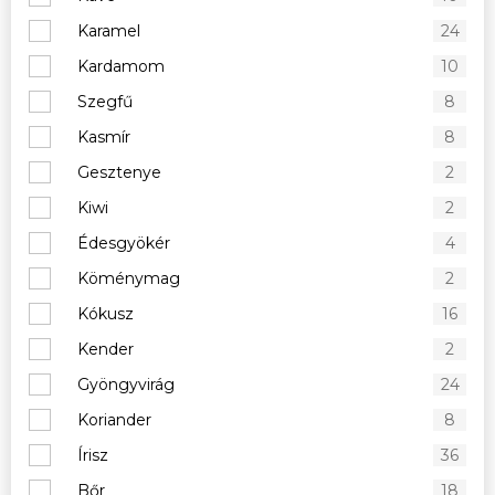
Karamel
24
Kardamom
10
Szegfű
8
Kasmír
8
Gesztenye
2
Kiwi
2
Édesgyökér
4
Köménymag
2
Kókusz
16
Kender
2
Gyöngyvirág
24
Koriander
8
Írisz
36
Bőr
18