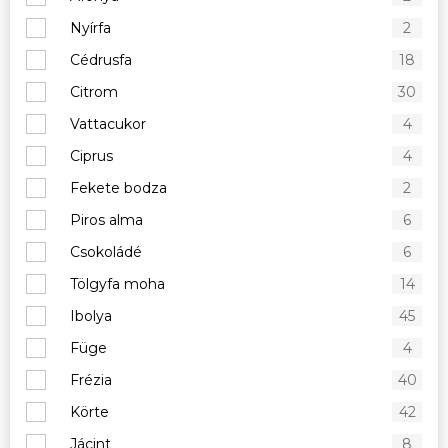
Nyírfa
2
Cédrusfa
18
Citrom
30
Vattacukor
4
Ciprus
4
Fekete bodza
2
Piros alma
6
Csokoládé
6
Tölgyfa moha
14
Ibolya
45
Füge
4
Frézia
40
Körte
42
Jácint
8