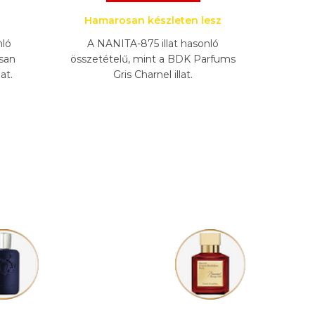
Hamarosan készleten lesz
nló
A NANITA-875 illat hasonló
isan
összetételű, mint a BDK Parfums
at.
Gris Charnel illat.