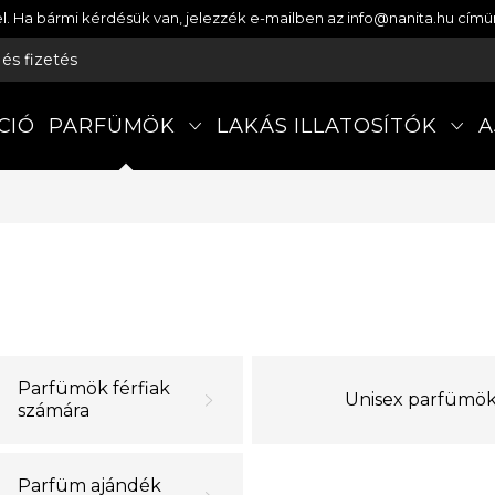
etel. Ha bármi kérdésük van, jelezzék e-mailben az info@nanita.hu cí
s és fizetés
CIÓ
PARFÜMÖK
LAKÁS ILLATOSÍTÓK
A
Parfümök férfiak
Unisex parfümö
számára
Parfüm ajándék