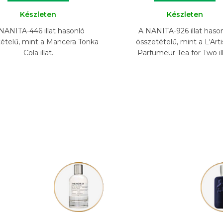
Készleten
Készleten
NANITA-446 illat hasonló
A NANITA-926 illat haso
ételű, mint a Mancera Tonka
összetételű, mint a L'Art
Cola illat.
Parfumeur Tea for Two ill