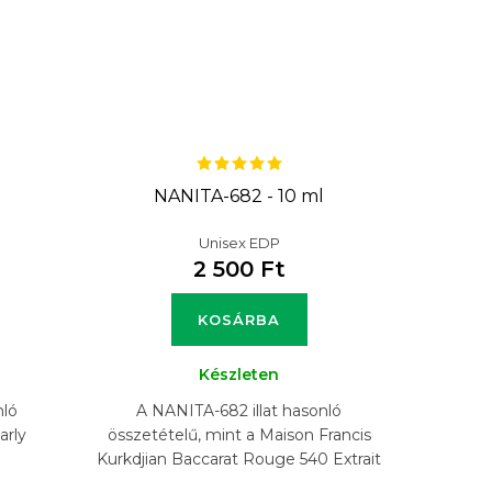
NANITA-682 - 10 ml
Unisex EDP
2 500 Ft
KOSÁRBA
Készleten
nló
A NANITA-682 illat hasonló
arly
összetételű, mint a Maison Francis
Kurkdjian Baccarat Rouge 540 Extrait
illat.