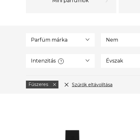
Mini parfümök
Parfüm márka
Nem
Intenzitás
Évszak
?
Fűszeres
Szűrők eltávolítása
T
e
r
m