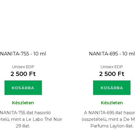
NANITA-755 - 10 ml
NANITA-695 - 10 ml
Unisex EDP
Unisex EDP
2 500 Ft
2 500 Ft
KOSÁRBA
KOSÁRBA
Készleten
Készleten
NANITA-755 illat hasonló
A NANITA-695 illat haso
telű, mint a Le Labo Thé Noir
összetételű, mint a De M
29 illat.
Parfums Layton illat.