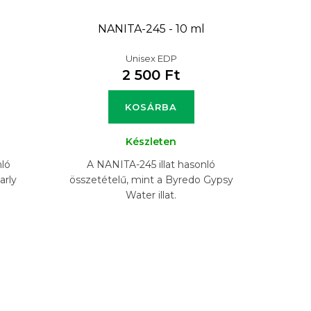
NANITA-245 - 10 ml
Unisex EDP
2 500 Ft
KOSÁRBA
Készleten
nló
A NANITA-245 illat hasonló
arly
összetételű, mint a Byredo Gypsy
Water illat.