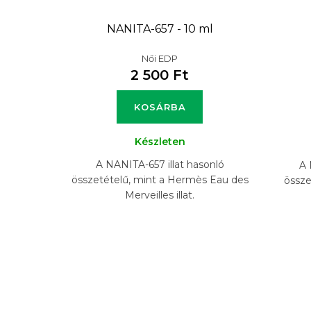
NANITA-657 - 10 ml
Női EDP
2 500 Ft
KOSÁRBA
Készleten
A NANITA-657 illat hasonló
A 
összetételű, mint a Hermès Eau des
össze
Merveilles illat.