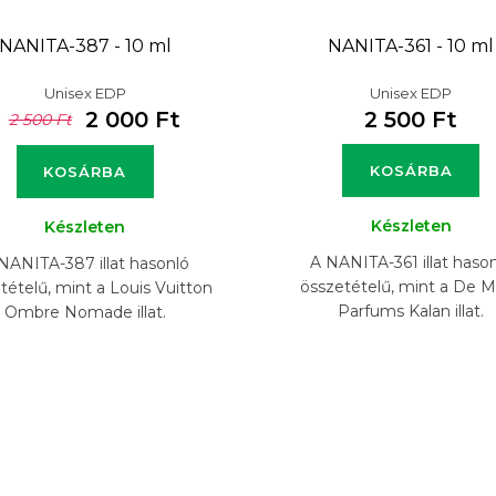
NANITA-387 - 10 ml
NANITA-361 - 10 ml
Unisex EDP
Unisex EDP
2 000 Ft
2 500 Ft
2 500 Ft
KOSÁRBA
KOSÁRBA
Készleten
Készleten
A NANITA-361 illat haso
NANITA-387 illat hasonló
összetételű, mint a De M
tételű, mint a Louis Vuitton
Parfums Kalan illat.
Ombre Nomade illat.