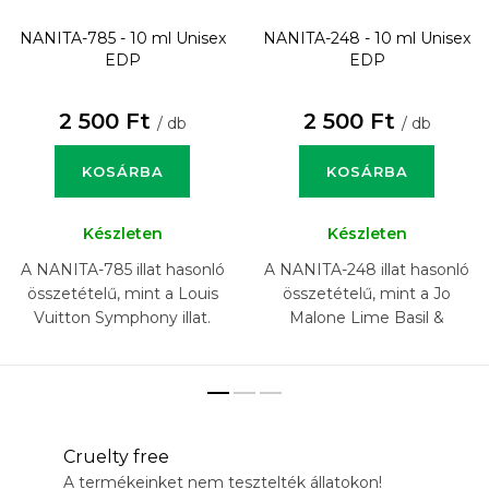
NANITA-785 - 10 ml
Unisex
NANITA-248 - 10 ml
Unisex
EDP
EDP
2 500 Ft
2 500 Ft
/ db
/ db
KOSÁRBA
KOSÁRBA
Készleten
Készleten
A NANITA-785 illat hasonló
A NANITA-248 illat hasonló
összetételű, mint a Louis
összetételű, mint a Jo
Vuitton Symphony illat.
Malone Lime Basil &
Mandarin illat.
Cruelty free
A termékeinket nem tesztelték állatokon!