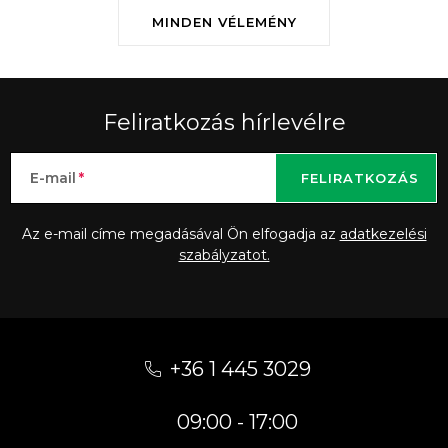
MINDEN VÉLEMÉNY
Feliratkozás hírlevélre
E-mail
FELIRATKOZÁS
Az e-mail címe megadásával Ön elfogadja az
adatkezelési
szabályzatot.
L
á
+36 1 445 3029
b
09:00 - 17:00
l