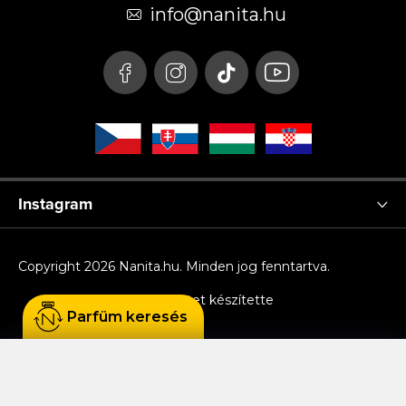
é
info
@
nanita.hu
c
Instagram
Copyright 2026
Nanita.hu
. Minden jog fenntartva.
Shoptet készítette
Parfüm keresés
Sütiket használunk, hogy Ön kényelmesen
böngészhessen az oldalon, és hogy a weboldal