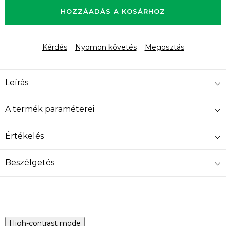
HOZZÁADÁS A KOSÁRHOZ
Kérdés
Nyomon követés
Megosztás
Leírás
A termék paraméterei
Értékelés
Beszélgetés
High-contrast mode