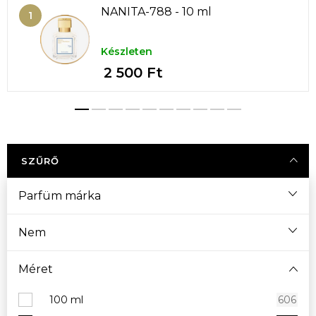
NANITA-788 - 10 ml
Készleten
2 500 Ft
SZŰRŐ
Parfüm márka
Nem
Méret
100 ml
606