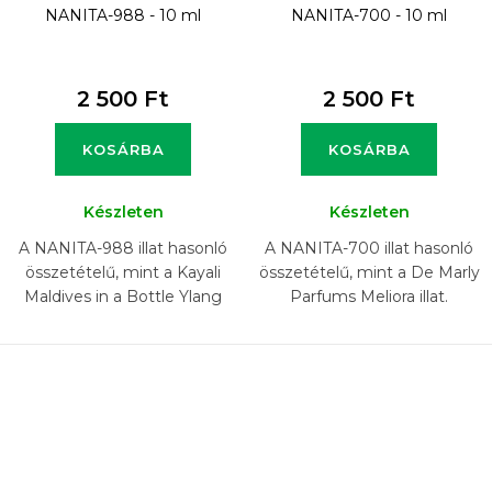
NANITA-988 - 10 ml
NANITA-700 - 10 ml
2 500 Ft
2 500 Ft
KOSÁRBA
KOSÁRBA
Készleten
Készleten
A NANITA-988 illat hasonló
A NANITA-700 illat hasonló
összetételű, mint a Kayali
összetételű, mint a De Marly
Maldives in a Bottle Ylang
Parfums Meliora illat.
Coco 20 Eau de Parfum illat.