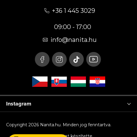
á
+36 1 445 3029
b
09:00 - 17:00
l
é
info
@
nanita.hu
c
Instagram
Copyright 2026
Nanita.hu
. Minden jog fenntartva.
Shoptet készítette