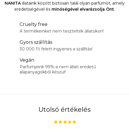
NANITA
illataink között biztosan talál olyan parfümöt, amely
n
á
eredetiségével és
minőségével elvarázsolja Önt.
y
s
í
Cruelty free
t
A termékeinket nem tesztelték állatokon!
á
s
Gyors szállítás
e
30 000 Ft felett ingyenes a szállítás!
l
Vegán
e
Parfümjeink 99%-a nem állati eredetű
m
alapanyagokból készül!
e
i
Utolsó értékelés