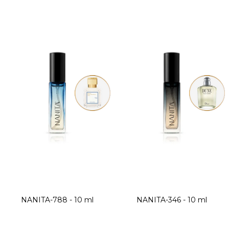
T
e
r
m
é
k
e
k
l
i
s
t
NANITA-788 - 10 ml
NANITA-346 - 10 ml
á
j