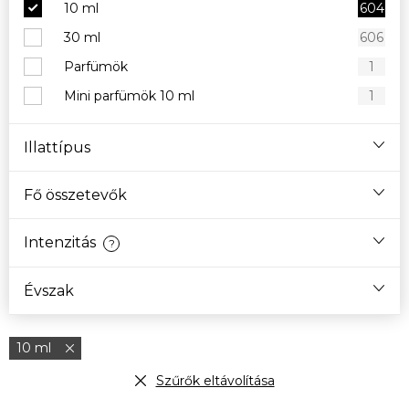
10 ml
604
30 ml
606
Parfümök
1
Mini parfümök 10 ml
1
Illattípus
Fő összetevők
Intenzitás
?
Évszak
10 ml
Szűrők eltávolítása