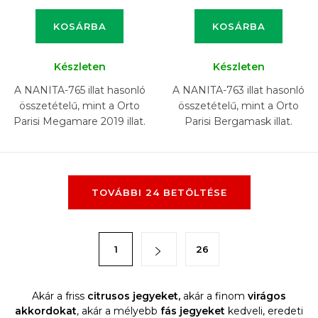
KOSÁRBA
KOSÁRBA
Készleten
Készleten
A NANITA-765 illat hasonló
A NANITA-763 illat hasonló
összetételű, mint a Orto
összetételű, mint a Orto
Parisi Megamare 2019 illat.
Parisi Bergamask illat.
L
TOVÁBBI 24 BETÖLTÉSE
i
s
t
L
1
26
a
a
i
p
r
o
Akár a friss
citrusos jegyeket,
akár a finom
virágos
á
akkordokat
, akár a mélyebb
fás jegyeket
kedveli, eredeti
z