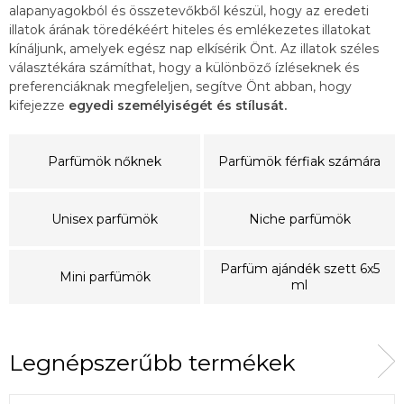
alapanyagokból és összetevőkből készül, hogy az eredeti
illatok árának töredékéért hiteles és emlékezetes illatokat
kínáljunk, amelyek egész nap elkísérik Önt. Az illatok széles
választékára számíthat, hogy a különböző ízléseknek és
preferenciáknak megfeleljen, segítve Önt abban, hogy
kifejezze
egyedi személyiségét és stílusát.
Parfümök nőknek
Parfümök férfiak számára
Unisex parfümök
Niche parfümök
Parfüm ajándék szett 6x5
Mini parfümök
ml
Legnépszerűbb termékek