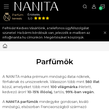
K
Értékelés
Parfüm
keresés
5,0
Ugrás
Felhívás! Kedves Vásárlóink, a telefonos ügyfélszolgálat
a
szünetel. Ha bármi kérdésük van, jelezzék e-mailben az
fő
info@nanita.hu címünkön. Megértésüket köszönjük.
tartalomhoz
Kezdőlap
Parfümök
A NANITA márka prémium minőségű illatai nőknek,
férfiaknak és uniszexeknek. Válasszon több mint
560 illat
közül, amelyeket több mint
100 világmárka
ihletett,
kedvező áron!
10-15% illóolaj,
tartós,
99%-ban vegán.
A
NANITA parfümök
mindegyike gondosan, kiváló
minőségű, elsősorban Franciaországból származó