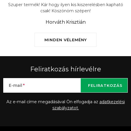
Szuper termék! Kár hogy ilyen kis kiszerelésben kapható
csak! Köszönöm szépen!
Horváth Krisztián
MINDEN VÉLEMÉNY
Feliratkozás hírlevélre
E-mail
FELIRATKOZÁS
Az e-mail címe megadásával Ön elfogadja az
adatkezelési
szabályzatot.
L