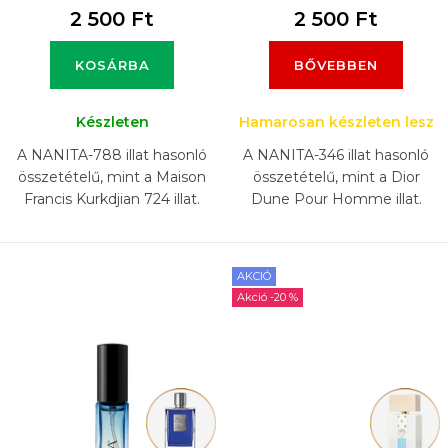
2 500 Ft
2 500 Ft
a
KOSÁRBA
BŐVEBBEN
Készleten
Hamarosan készleten lesz
A NANITA-788 illat hasonló
A NANITA-346 illat hasonló
összetételű, mint a Maison
összetételű, mint a Dior
Francis Kurkdjian 724 illat.
Dune Pour Homme illat.
AKCIÓ
-20 %