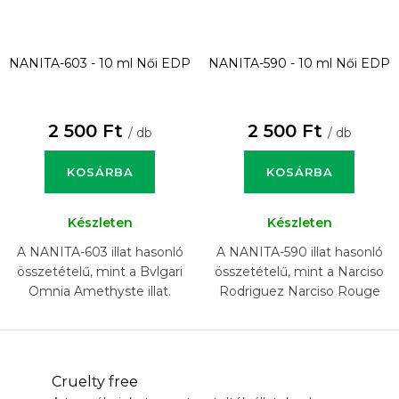
NANITA-603 - 10 ml
Női EDP
NANITA-590 - 10 ml
Női EDP
2 500 Ft
2 500 Ft
/ db
/ db
KOSÁRBA
KOSÁRBA
Készleten
Készleten
A NANITA-603 illat hasonló
A NANITA-590 illat hasonló
összetételű, mint a Bvlgari
összetételű, mint a Narciso
Omnia Amethyste illat.
Rodriguez Narciso Rouge
illat.
Cruelty free