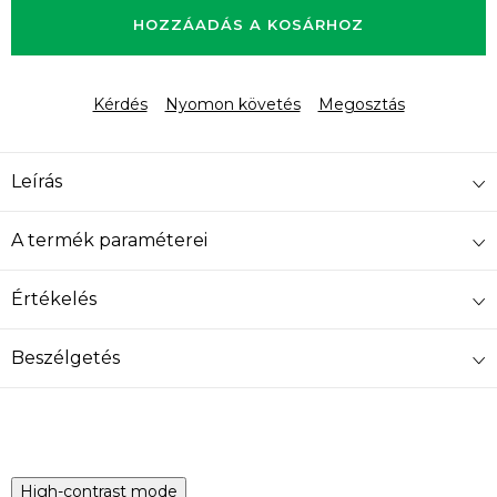
HOZZÁADÁS A KOSÁRHOZ
Kérdés
Nyomon követés
Megosztás
Leírás
A termék paraméterei
Értékelés
Beszélgetés
High-contrast mode