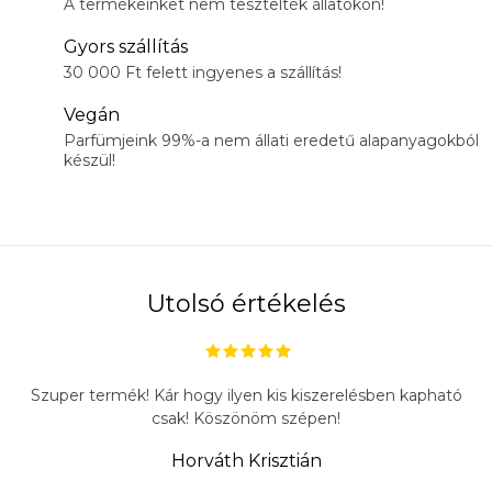
A termékeinket nem tesztelték állatokon!
Gyors szállítás
30 000 Ft felett ingyenes a szállítás!
Vegán
Parfümjeink 99%-a nem állati eredetű alapanyagokból
készül!
Utolsó értékelés
Szuper termék! Kár hogy ilyen kis kiszerelésben kapható
csak! Köszönöm szépen!
Horváth Krisztián