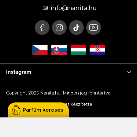
é
info
@
nanita.hu
c
Instagram
Copyright 2026
Nanita.hu
. Minden jog fenntartva.
Shoptet készítette
Parfüm keresés
Sütiket használunk, hogy Ön kényelmesen
böngészhessen az oldalon, és hogy a weboldal