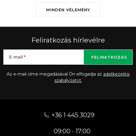
MINDEN VÉLEMÉNY
Feliratkozás hírlevélre
E-mail
FELIRATKOZÁS
Az e-mail címe megadásával Ön elfogadja az
adatkezelési
szabályzatot.
L
á
+36 1 445 3029
b
09:00 - 17:00
l