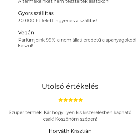
A termékeinket nem tesztelték állatokon!
Gyors szállítás
30 000 Ft felett ingyenes a szállítás!
Vegán
Parfümjeink 99%-a nem állati eredetű alapanyagokból
készül!
Utolsó értékelés
Szuper termék! Kár hogy ilyen kis kiszerelésben kapható
csak! Köszönöm szépen!
Horváth Krisztián