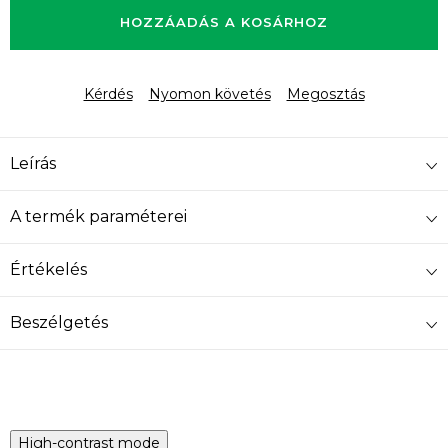
HOZZÁADÁS A KOSÁRHOZ
Kérdés
Nyomon követés
Megosztás
Leírás
A termék paraméterei
Értékelés
Beszélgetés
High-contrast mode