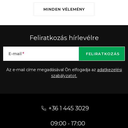
MINDEN VÉLEMÉNY
Feliratkozás hírlevélre
E-mail
FELIRATKOZÁS
Az e-mail címe megadásával Ön elfogadja az
adatkezelési
szabályzatot.
L
á
+36 1 445 3029
b
09:00 - 17:00
l