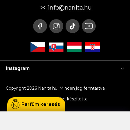
é
info
@
nanita.hu
c
Instagram
Copyright 2026
Nanita.hu
. Minden jog fenntartva.
Shoptet készítette
Parfüm keresés
Sütiket használunk, hogy Ön kényelmesen
böngészhessen az oldalon, és hogy a weboldal