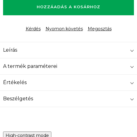
HOZZÁADÁS A KOSÁRHOZ
Kérdés
Nyomon követés
Megosztás
Leírás
A termék paraméterei
Értékelés
Beszélgetés
High-contrast mode