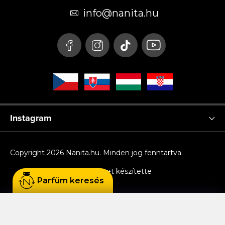
é
info
@
nanita.hu
c
Instagram
Copyright 2026
Nanita.hu
. Minden jog fenntartva.
Shoptet készítette
Parfüm keresés
Sütiket használunk, hogy Ön kényelmesen
böngészhessen az oldalon, és hogy a weboldal