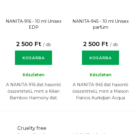
NANITA-916 - 10 ml
Unisex
NANITA-945 - 10 ml
Unisex
EDP
parfüm
2 500 Ft
2 500 Ft
/ db
/ db
KOSÁRBA
KOSÁRBA
Készleten
Készleten
A NANITA-916 illat hasonló
A NANITA-945 illat hasonló
összetételű, mint a Kilian
összetételű, mint a Maison
Bamboo Harmony illat.
Francis Kurkdjian Acqua
Media Cologne Forte illat.
Cruelty free