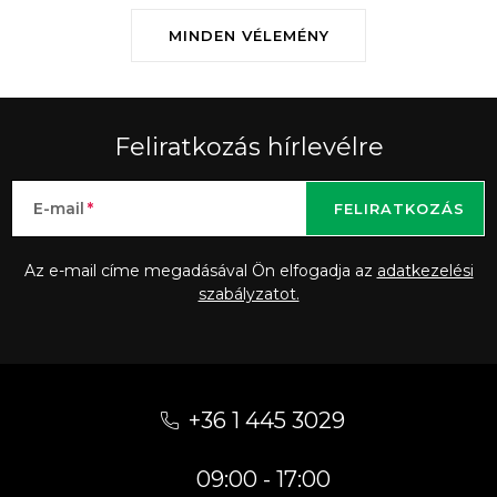
MINDEN VÉLEMÉNY
Feliratkozás hírlevélre
E-mail
FELIRATKOZÁS
Az e-mail címe megadásával Ön elfogadja az
adatkezelési
szabályzatot.
L
á
+36 1 445 3029
b
09:00 - 17:00
l