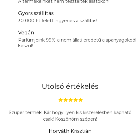
A termékeinket nem tesztelték állatokon!
Gyors szállítás
30 000 Ft felett ingyenes a szállítás!
Vegán
Parfümjeink 99%-a nem állati eredetű alapanyagokból
készül!
Utolsó értékelés
Szuper termék! Kár hogy ilyen kis kiszerelésben kapható
csak! Köszönöm szépen!
Horváth Krisztián