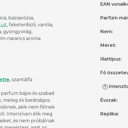
EAN vonalk
 licsi, bazsarózsa,
Parfüm má
uit
, feketeribizli, vanília,
, gyöngyvirág,
Nem
:
in-narancs aroma
Méret
:
Illattípus
:
Fő összete
ette
,
szantálfa
Intenzit
?
 parfüm bájos és szabad
, meleg és barátságos.
Évszak
:
nőknek, akik nem félnek
ől. Intenzíven élik meg
Replika
:
eiket, és nem próbálnak
t megérteni, amit az