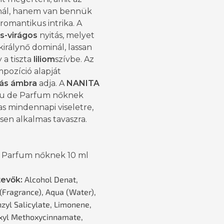
ínál, hanem van bennük
 romantikus intrika. A
os-virágos
nyitás, melyet
királynő dominál, lassan
 a tiszta
liliom
szívbe. Az
mpozíció alapját
ás ámbra
adja. A
NANITA
u de Parfum nőknek
s mindennapi viseletre,
en alkalmas tavaszra.
 Parfum nőknek 10 ml
Alcohol Denat,
evők:
(Fragrance), Aqua (Water),
nzyl Salicylate, Limonene,
xyl Methoxycinnamate,