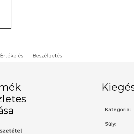
Értékelés
Beszélgetés
rmék
Kiegés
zletes
rása
Kategória
:
Súly
:
sszetétel