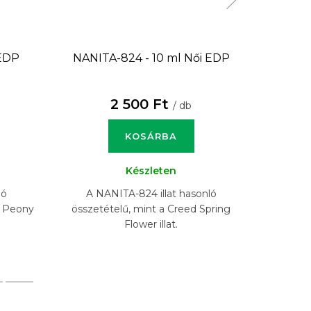
EDP
NANITA-824 - 10 ml
Női EDP
NANI
2 500 Ft
/ db
KOSÁRBA
Készleten
ló
A NANITA-824 illat hasonló
A N
e Peony
összetételű, mint a Creed Spring
összet
Flower illat.