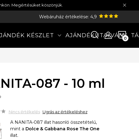
münkön. Megértésüket köszönjük.
Webáruház értékelése: 4,9
KOS
JÁNDÉK KÉSZLET
AJÁNDÉKUTALVÁNY
TÁ
NITA-087 - 10 ml
P
Nincs értékelés
Ugrás az értékeléshez
A NANITA-087 illat hasonló összetételű,
mint a
Dolce & Gabbana Rose The One
illat.