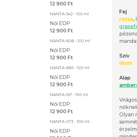
12 900 Ft
Fej
NANITA-542 - 100 ml
rózsa
,
Női EDP
grapefr
12 900 Ft
pézsma
NANITA-608 - 100 ml
mandar
Női EDP
Szív
12 900 Ft
liliom
NANITA-685 - 100 ml
Női EDP
Alap
12 900 Ft
amber
NANITA-167 - 100 ml
Virágos
Női EDP
nőknek
12 900 Ft
Olyan 
NANITA-073 - 100 ml
semmit
érzelm
Női EDP
minden