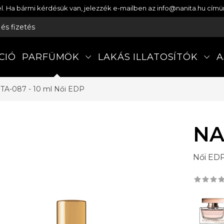
etel. Ha bármi kérdésük van, jelezzék e-mailben az info@nanita.hu cí
s és fizetés
CIÓ
PARFÜMÖK
LAKÁS ILLATOSÍTÓK
A
TA-087 - 10 ml
Női EDP
NA
Női ED