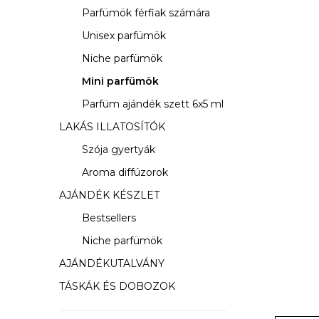
s
Parfümök férfiak számára
ó
Unisex parfümök
p
Niche parfümök
a
Mini parfümök
Parfüm ajándék szett 6x5 ml
n
LAKÁS ILLATOSÍTÓK
e
Szója gyertyák
l
Aroma diffúzorok
AJÁNDÉK KÉSZLET
Bestsellers
Niche parfümök
AJÁNDÉKUTALVÁNY
TÁSKÁK ÉS DOBOZOK