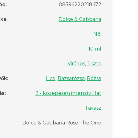
ód
:
08594220218472
rka
:
Dolce & Gabbana
Női
10 ml
Virágos
,
Tiszta
vők
:
Licsi
,
Bazsarózsa
,
Rózsa
ás
:
2 - közepesen intenzív illat
Tavasz
Dolce & Gabbana Rose The One