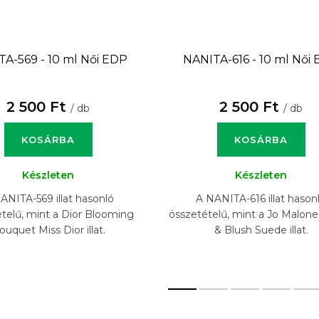
A-569 - 10 ml
Női EDP
NANITA-616 - 10 ml
Női 
2 500 Ft
2 500 Ft
/ db
/ db
KOSÁRBA
KOSÁRBA
Készleten
Készleten
ANITA-569 illat hasonló
A NANITA-616 illat hason
telű, mint a Dior Blooming
összetételű, mint a Jo Malon
ouquet Miss Dior illat.
& Blush Suede illat.