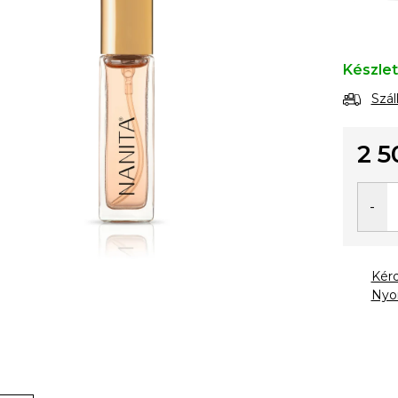
Készle
Szál
2 5
Egysé
Kér
Nyo