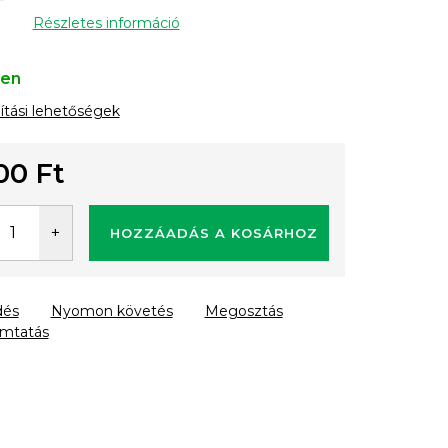
Részletes információ
ten
lítási lehetőségek
00 Ft
gár:
HOZZÁADÁS A KOSÁRHOZ
dés
Nyomon követés
Megosztás
mtatás