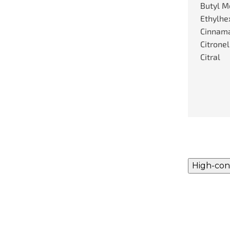
Butyl M
Ethylhex
Cinnamal
Citronel
Citral
High-con