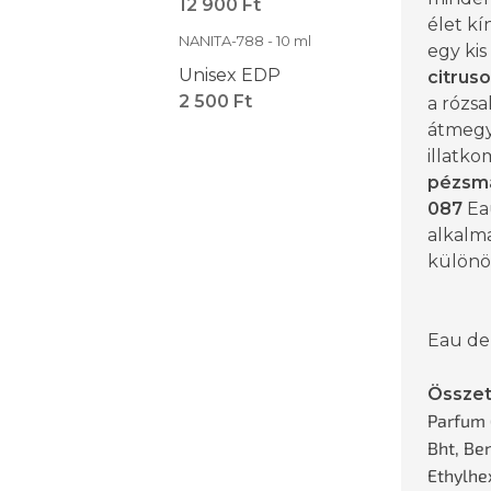
12 900 Ft
élet k
NANITA-788 - 10 ml
egy kis
Unisex EDP
citrus
2 500 Ft
a rózsa
átmegy
illatko
pézsm
087
Ea
alkalma
különös
Eau de
Összet
Parfum 
Bht, Be
Ethylhe