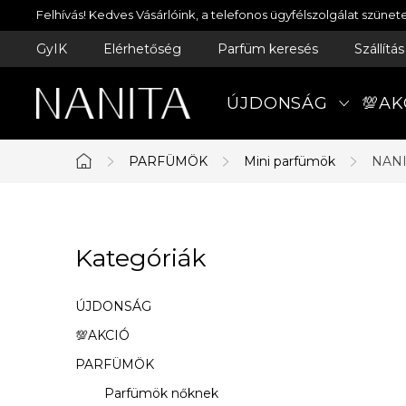
Ugrás
Felhívás! Kedves Vásárlóink, a telefonos ügyfélszolgálat szün
a
GyIK
Elérhetőség
Parfüm keresés
Szállítá
fő
tartalomhoz
ÚJDONSÁG
💯AK
PARFÜMÖK
Mini parfümök
NANI
Kezdőlap
O
Kategóriák
Kategóriák
l
átugrása
d
ÚJDONSÁG
a
💯AKCIÓ
PARFÜMÖK
l
Parfümök nőknek