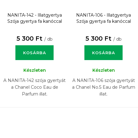
NANITA-142 - Illatgyertya
NANITA-106 - Illatgyertya
Szója gyertya fa kanóccal
Szója gyertya fa kanóccal
5 300 Ft
5 300 Ft
/ db
/ db
KOSÁRBA
KOSÁRBA
Készleten
Készleten
A NANITA-142 szója gyertyát
A NANITA-106 szója gyertyát
a Chanel Coco Eau de
a Chanel No.5 Eau de Parfum
Parfum illat.
illat.