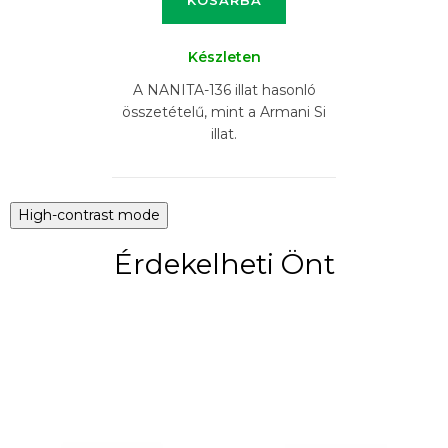
KOSÁRBA
Készleten
A NANITA-136 illat hasonló
összetételű, mint a Armani Si
illat.
High-contrast mode
Érdekelheti Önt