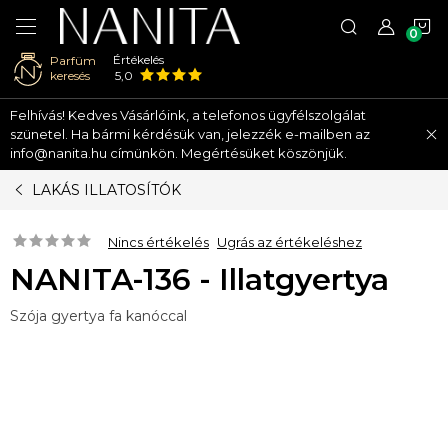
K
Értékelés
Parfüm
keresés
5,0
Ugrás
Felhívás! Kedves Vásárlóink, a telefonos ügyfélszolgálat
a
szünetel. Ha bármi kérdésük van, jelezzék e-mailben az
fő
info@nanita.hu címünkön. Megértésüket köszönjük.
tartalomhoz
LAKÁS ILLATOSÍTÓK
Nincs értékelés
Ugrás az értékeléshez
NANITA-136 - Illatgyertya
Szója gyertya fa kanóccal