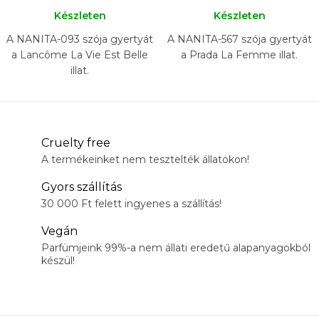
Készleten
Készleten
A NANITA-093 szója gyertyát
A NANITA-567 szója gyertyát
a Lancôme La Vie Est Belle
a Prada La Femme illat.
illat.
Cruelty free
A termékeinket nem tesztelték állatokon!
Gyors szállítás
30 000 Ft felett ingyenes a szállítás!
Vegán
Parfümjeink 99%-a nem állati eredetű alapanyagokból
készül!