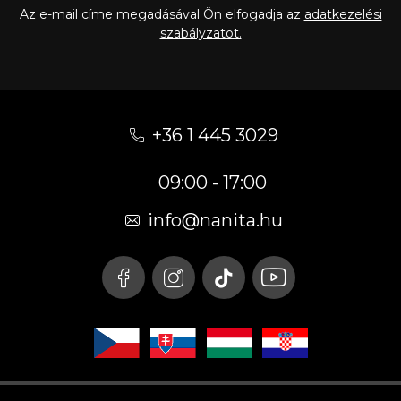
Az e-mail címe megadásával Ön elfogadja az
adatkezelési
szabályzatot.
L
á
+36 1 445 3029
b
09:00 - 17:00
l
é
info
@
nanita.hu
c