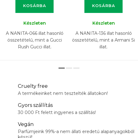
KOSÁRBA
KOSÁRBA
Készleten
Készleten
A NANITA-066 illat hasonló
A NANITA-136 illat hasonló
összetételű, mint a Gucci
összetételű, mint a Armani Si
Rush Gucci illat.
illat.
Cruelty free
A termékeinket nem tesztelték állatokon!
Gyors szállítás
30 000 Ft felett ingyenes a szállítás!
Vegán
Parfümjeink 99%-a nem állati eredetű alapanyagokból
készül!