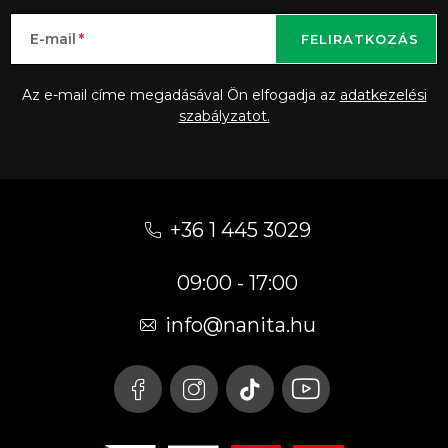
E-mail
FELIRATKOZÁS
Az e-mail címe megadásával Ön elfogadja az
adatkezelési
szabályzatot.
L
á
+36 1 445 3029
b
09:00 - 17:00
l
é
info
@
nanita.hu
c