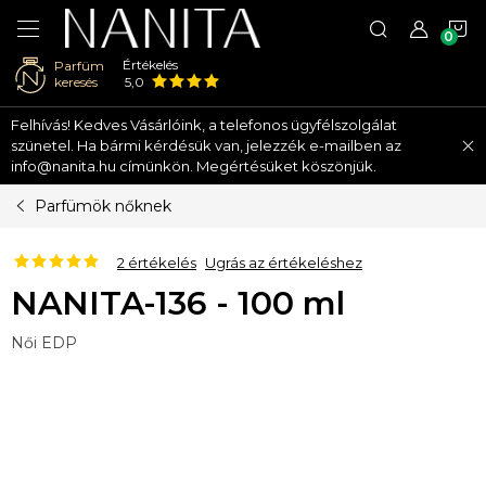
K
Értékelés
Parfüm
keresés
5,0
Ugrás
Felhívás! Kedves Vásárlóink, a telefonos ügyfélszolgálat
a
szünetel. Ha bármi kérdésük van, jelezzék e-mailben az
fő
info@nanita.hu címünkön. Megértésüket köszönjük.
tartalomhoz
Parfümök nőknek
2 értékelés
Ugrás az értékeléshez
NANITA-136 - 100 ml
Női EDP