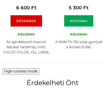
6 600 Ft
5 300 Ft
BŐVEBBEN
KOSÁRBA
Készleten
Készleten
Az ajándékszett hasonló
A NANITA-136 szója gyertyát
illatokat tartalmaz, mint:
a Armani Si illat.
CHLOE CHLOE, YSL LIBRE,
ARMANI SI, LANCOME LA
VIA EST BELLE, CHANEL
COCO MADEMOISELLE,
High-contrast mode
CAROLINA...
Érdekelheti Önt