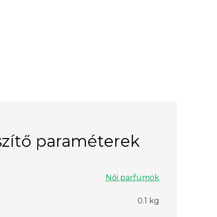
zítő paraméterek
Női parfümök
0.1 kg