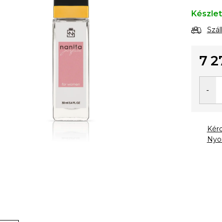
Készle
Szál
7 2
Egysé
Kér
Nyo