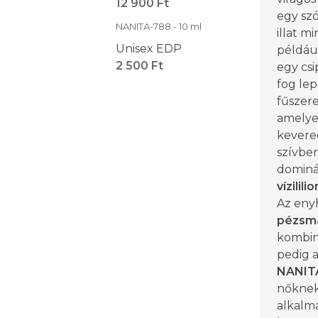
12 900 Ft
egy szó
NANITA-788 - 10 ml
illat m
Unisex EDP
például
2 500 Ft
egy csi
fog lep
fűszer
amelye
kevered
szívbe
dominá
vízilili
Az eny
pézsm
kombiná
pedig 
NANIT
nőknek
alkalma