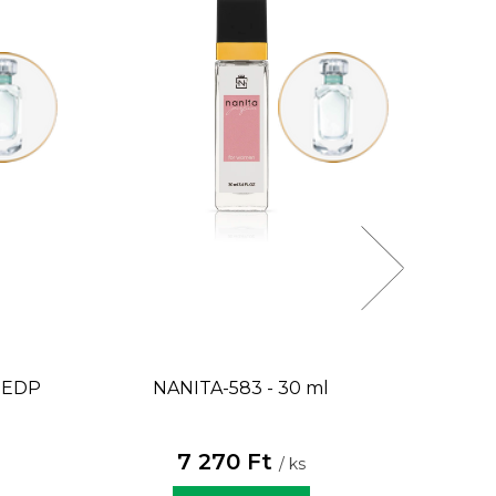
 EDP
NANITA-583 - 30 ml
NANIT
7 270 Ft
/ ks