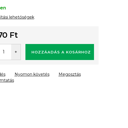
ten
lítási lehetőségek
70 Ft
gár:
HOZZÁADÁS A KOSÁRHOZ
dés
Nyomon követés
Megosztás
mtatás