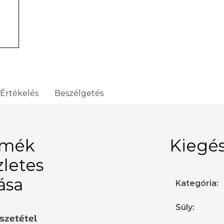
Értékelés
Beszélgetés
rmék
Kiegés
zletes
rása
Kategória
:
Súly
:
sszetétel