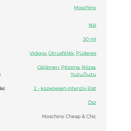
Moschino
Női
30 ml
Virágos
,
Citrusfélék
,
Púderes
Ciklámen
,
Pézsma
,
Rózsa
,
:
Yuzu/Juzu
ás
:
2 - közepesen intenzív illat
Ősz
Moschino Cheap & Chic