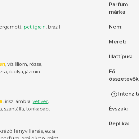
Parfüm
márka
:
Nem
:
ergamott,
petitgrain
, brazil
Méret
:
Illattípus
:
en
,
vízililiom, rózsa,
Fő
sa, ibolya, jázmin
összetevők
Intenzit
?
a
,
írisz, ámbra,
vetiver
,
Évszak
:
a, szantálfa, tonkabab,
Replika
:
krázó fényvillanás, ez a
 parfüm, ami olyan, mint