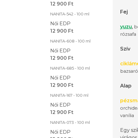
12 900 Ft
Fej
NANITA-542 - 100 ml
Női EDP
yuzu
,
b
12 900 Ft
rózsafa
NANITA-608 - 100 ml
Szív
Női EDP
12 900 Ft
ciklám
NANITA-685 - 100 ml
bazsaróz
Női EDP
12 900 Ft
Alap
NANITA-167 - 100 ml
pézsm
Női EDP
orchide
12 900 Ft
vanília
NANITA-073 - 100 ml
Egy szi
Női EDP
virágos