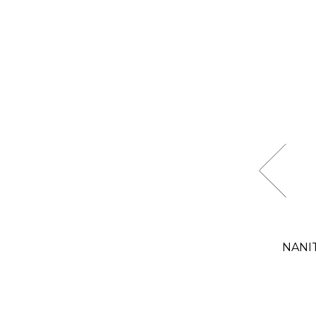
NANITA-996 - 100 ml
Női parfüm
NANIT
12 900 Ft
/ db