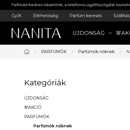
Ugrás
Felhívás! Kedves Vásárlóink, a telefonos ügyfélszolgálat szün
a
GyIK
Elérhetőség
Parfüm keresés
Szállítá
fő
tartalomhoz
ÚJDONSÁG
💯AK
PARFÜMÖK
Parfümök nőknek
N
Kezdőlap
O
Kategóriák
Kategóriák
l
átugrása
d
ÚJDONSÁG
a
💯AKCIÓ
PARFÜMÖK
l
Parfümök nőknek