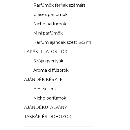
s
Parfümök férfiak számára
ó
Unisex parfümök
p
Niche parfümök
a
Mini parfümök
Parfüm ajándék szett 6x5 ml
n
LAKÁS ILLATOSÍTÓK
e
Szója gyertyák
l
Aroma diffúzorok
AJÁNDÉK KÉSZLET
Bestsellers
Niche parfümök
AJÁNDÉKUTALVÁNY
TÁSKÁK ÉS DOBOZOK