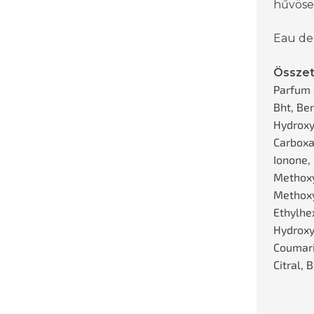
hűvöseb
Eau de
Összet
Parfum 
Bht, Ben
Hydroxy
Carboxa
Ionone,
Methoxy
Methox
Ethylhe
Hydroxyc
Coumarin
Citral,