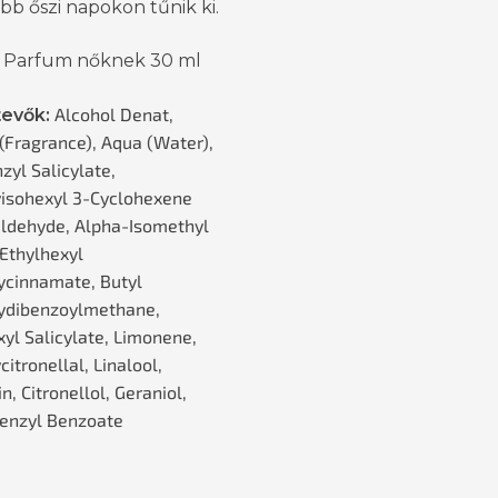
b őszi napokon tűnik ki.
 Parfum nőknek 30 ml
Alcohol Denat,
evők:
(Fragrance), Aqua (Water),
zyl Salicylate,
isohexyl 3-Cyclohexene
ldehyde, Alpha-Isomethyl
 Ethylhexyl
cinnamate, Butyl
ydibenzoylmethane,
xyl Salicylate, Limonene,
itronellal, Linalool,
, Citronellol, Geraniol,
 Benzyl Benzoate