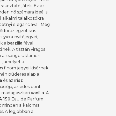
rakoztató játék. Ez az
inden nő számára ideális,
 alkalmi találkozókra
petnyi eleganciával. Meg
ődni az egzotikus
es
yuzu
nyitójegyei,
k a
barzilla
fával
nek. A tisztán virágos
n a zsenge ciklámen
l, amelyet a
om
finom jegyei kísérnek.
hén púderes alap a
a
és az
írisz
ciója, az édes pont
a madagaszkári
vanília
. A
A 150
Eau de Parfum
 minden alkalomra
s. A legjobban a