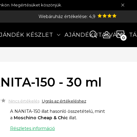
münkön. Megértésüket köszönjük.
Webáruház értékelése: 4,9
KOS
JÁNDÉK KÉSZLET
AJÁNDÉKUTALVÁNY
TÁ
NITA-150 - 30 ml
Nincs értékelés
Ugrás az értékeléshez
A NANITA-150 illat hasonló összetételű, mint
a
Moschino Cheap & Chic
illat.
Részletes információ