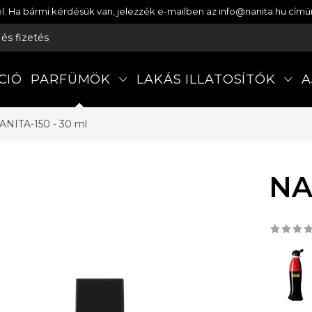
etel. Ha bármi kérdésük van, jelezzék e-mailben az info@nanita.hu cí
s és fizetés
CIÓ
PARFÜMÖK
LAKÁS ILLATOSÍTÓK
A
ANITA-150 - 30 ml
NA