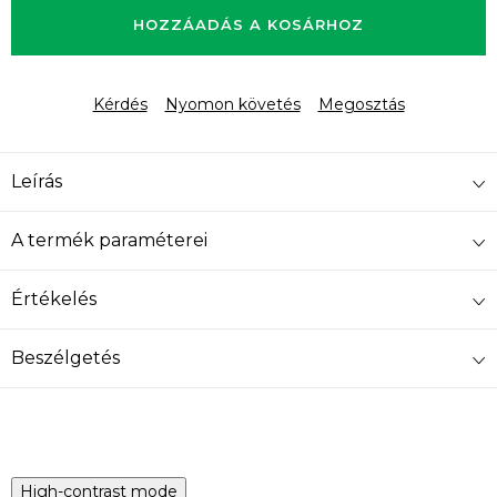
HOZZÁADÁS A KOSÁRHOZ
Kérdés
Nyomon követés
Megosztás
Leírás
A termék paraméterei
Értékelés
Beszélgetés
High-contrast mode