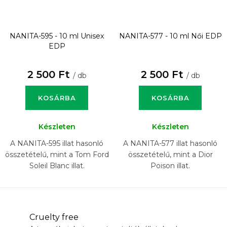
NANITA-595 - 10 ml
Unisex
NANITA-577 - 10 ml
Női EDP
EDP
2 500 Ft
2 500 Ft
/ db
/ db
KOSÁRBA
KOSÁRBA
Készleten
Készleten
A NANITA-595 illat hasonló
A NANITA-577 illat hasonló
összetételű, mint a Tom Ford
összetételű, mint a Dior
Soleil Blanc illat.
Poison illat.
Cruelty free