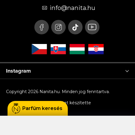
é
info
@
nanita.hu
c
Instagram
Copyright 2026
Nanita.hu
. Minden jog fenntartva.
Shoptet készítette
Parfüm keresés
Sütiket használunk, hogy Ön kényelmesen
böngészhessen az oldalon, és hogy a weboldal