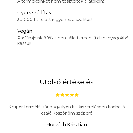
A termékeinket nem tesztelték állatokon!
Gyors szállítás
30 000 Ft felett ingyenes a szállítás!
Vegán
Parfümjeink 99%-a nem állati eredetű alapanyagokból
készül!
Utolsó értékelés
Szuper termék! Kár hogy ilyen kis kiszerelésben kapható
csak! Köszönöm szépen!
Horváth Krisztián