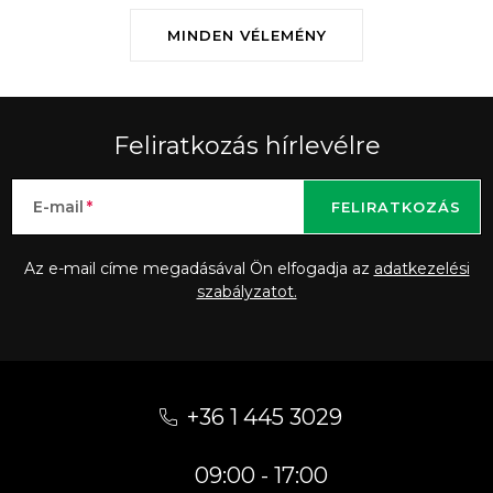
MINDEN VÉLEMÉNY
Feliratkozás hírlevélre
E-mail
FELIRATKOZÁS
Az e-mail címe megadásával Ön elfogadja az
adatkezelési
szabályzatot.
L
á
+36 1 445 3029
b
09:00 - 17:00
l