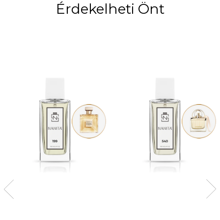
Érdekelheti Önt