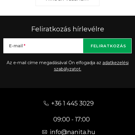
Feliratkozás hírlevélre
E-mail
FELIRATKOZÁS
Az e-mail címe megadásával Ön elfogadja az
adatkezelési
szabályzatot.
L
á
+36 1 445 3029
b
09:00 - 17:00
l
é
info
@
nanita.hu