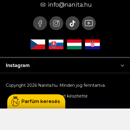
é
info
@
nanita.hu
c
Instagram
Copyright 2026
Nanita.hu
. Minden jog fenntartva.
Shoptet készítette
Parfüm keresés
Sütiket használunk, hogy Ön kényelmesen
böngészhessen az oldalon, és hogy a weboldal