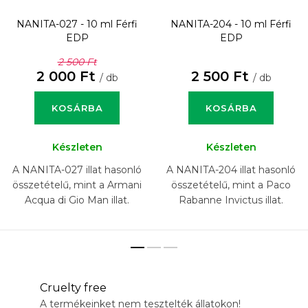
NANITA-027 - 10 ml
Férfi
NANITA-204 - 10 ml
Férfi
EDP
EDP
2 500 Ft
2 000 Ft
2 500 Ft
/ db
/ db
KOSÁRBA
KOSÁRBA
Készleten
Készleten
A NANITA-027 illat hasonló
A NANITA-204 illat hasonló
összetételű, mint a Armani
összetételű, mint a Paco
Acqua di Gio Man illat.
Rabanne Invictus illat.
Cruelty free
A termékeinket nem tesztelték állatokon!