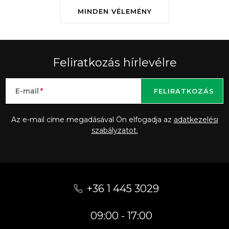
MINDEN VÉLEMÉNY
Feliratkozás hírlevélre
E-mail
FELIRATKOZÁS
Az e-mail címe megadásával Ön elfogadja az
adatkezelési
szabályzatot.
L
á
+36 1 445 3029
b
09:00 - 17:00
l