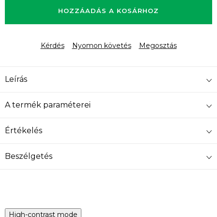
HOZZÁADÁS A KOSÁRHOZ
Kérdés
Nyomon követés
Megosztás
Leírás
A termék paraméterei
Értékelés
Beszélgetés
High-contrast mode