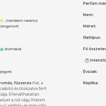
Parfüm má
Nem
:
ér
,mandarin-narancs
Méret
:
 bergamott
Illattípus
:
ka
Fő összete
,
levendula
Intenzit
?
Évszak
:
 jegyek
romás, fűszeres
illat, a
Replika
:
 csábító és titokzatos férfi
iája. Ellenállhatatlan
melyet a női vágy ihletett.
ül addiktív és stimuláló.