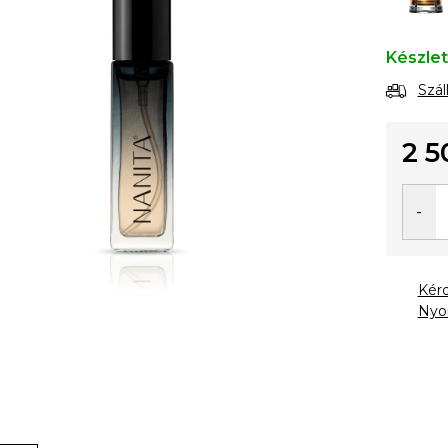
Készle
Szál
2 5
Egysé
Kér
Nyo