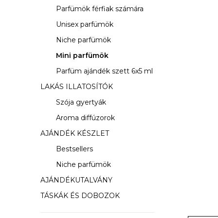
s
Parfümök férfiak számára
ó
Unisex parfümök
p
Niche parfümök
a
Mini parfümök
Parfüm ajándék szett 6x5 ml
n
LAKÁS ILLATOSÍTÓK
e
Szója gyertyák
l
Aroma diffúzorok
AJÁNDÉK KÉSZLET
Bestsellers
Niche parfümök
AJÁNDÉKUTALVÁNY
TÁSKÁK ÉS DOBOZOK