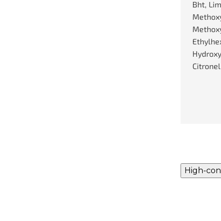
Bht, Li
Methoxy
Methox
Ethylhex
Hydroxy
Citronel
High-con