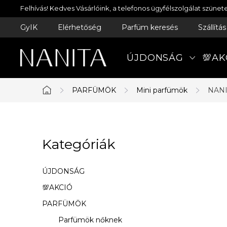
Ugrás
Felhívás! Kedves Vásárlóink, a telefonos ügyfélszolgálat szün
a
GyIK
Elérhetőség
Parfüm keresés
Szállítá
fő
tartalomhoz
ÚJDONSÁG
💯AK
PARFÜMÖK
Mini parfümök
NANI
Kezdőlap
O
Kategóriák
Kategóriák
l
átugrása
d
ÚJDONSÁG
a
💯AKCIÓ
PARFÜMÖK
l
Parfümök nőknek