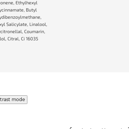
monene, Ethylhexyl
cinnamate, Butyl
ydibenzoylmethane,
yl Salicylate, Linalool,
citronellal, Coumarin,
lol, Citral, Ci 16035
trast mode