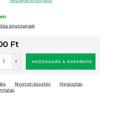
Részletes információ
ten
lítási lehetőségek
00 Ft
gár:
HOZZÁADÁS A KOSÁRHOZ
dés
Nyomon követés
Megosztás
mtatás