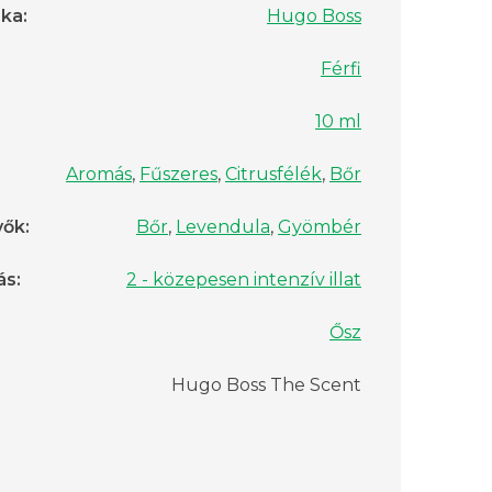
rka
:
Hugo Boss
Férfi
10 ml
Aromás
,
Fűszeres
,
Citrusfélék
,
Bőr
vők
:
Bőr
,
Levendula
,
Gyömbér
ás
:
2 - közepesen intenzív illat
Ősz
Hugo Boss The Scent