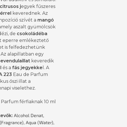
citrusos j
egyek fűszeres
érrel
keverednek. Az
mpozíció szívét a
mangó
 amely aszalt gyümölcsök
idézi, de
csokoládéba
t eperre emlékeztető
et is felfedezhetünk
Az alapillatban egy
levendulaillat
keveredik
l
és a
fás jegyekke
l. A
A 223
Eau de Parfum
kus őszi illat a
napi viselethez.
 Parfum férfiaknak 10 ml
Alcohol Denat,
tevők:
(Fragrance), Aqua (Water),