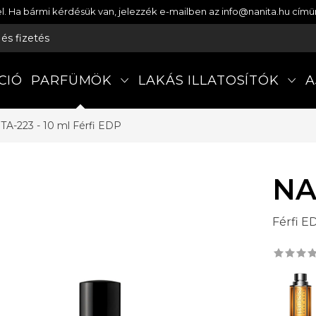
etel. Ha bármi kérdésük van, jelezzék e-mailben az info@nanita.hu cí
s és fizetés
CIÓ
PARFÜMÖK
LAKÁS ILLATOSÍTÓK
A
TA-223 - 10 ml
Férfi EDP
NA
Férfi E