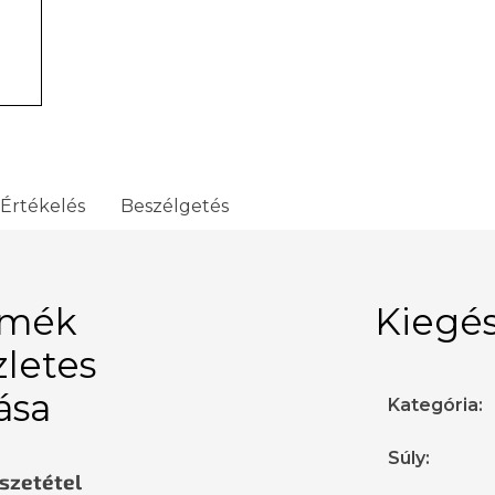
Értékelés
Beszélgetés
rmék
Kiegés
zletes
rása
Kategória
:
Súly
:
sszetétel