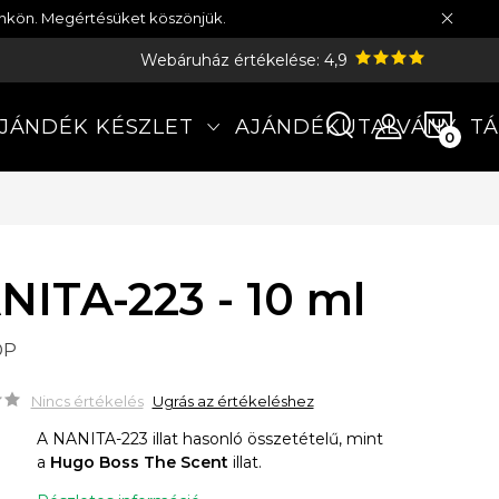
münkön. Megértésüket köszönjük.
Webáruház értékelése: 4,9
KOS
JÁNDÉK KÉSZLET
AJÁNDÉKUTALVÁNY
TÁ
NITA-223 - 10 ml
DP
Nincs értékelés
Ugrás az értékeléshez
A NANITA-223 illat hasonló összetételű, mint
a
Hugo Boss The Scent
illat.