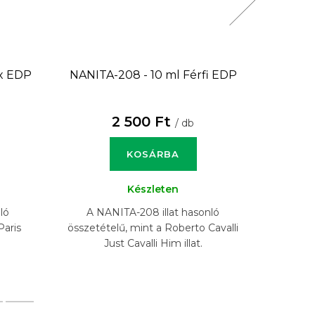
x EDP
NANITA-208 - 10 ml
Férfi EDP
NANITA
2 500 Ft
/ db
KOSÁRBA
Készleten
ló
A NANITA-208 illat hasonló
A N
Paris
összetételű, mint a Roberto Cavalli
összeté
Just Cavalli Him illat.