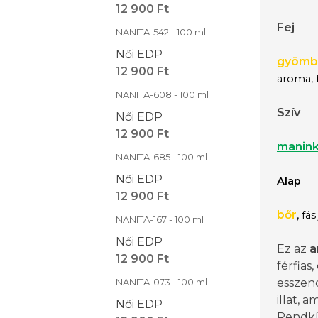
12 900 Ft
Fej
NANITA-542 - 100 ml
Női EDP
gyömb
12 900 Ft
aroma,
NANITA-608 - 100 ml
Szív
Női EDP
12 900 Ft
manin
NANITA-685 - 100 ml
Női EDP
Alap
12 900 Ft
bőr
,
fás
NANITA-167 - 100 ml
Női EDP
Ez az
a
12 900 Ft
férfias,
NANITA-073 - 100 ml
esszenc
illat, a
Női EDP
Rendkív