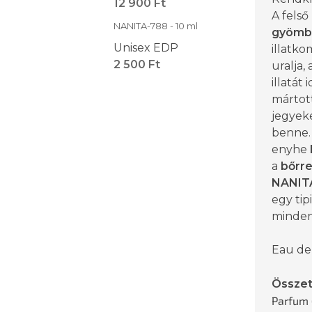
12 900 Ft
A felső
NANITA-788 - 10 ml
gyömb
Unisex EDP
illatko
2 500 Ft
uralja,
illatát 
mártot
jegyek
benne. 
enyhe
a
bőrre
NANIT
egy tipi
minden
Eau de
Össze
Parfum 