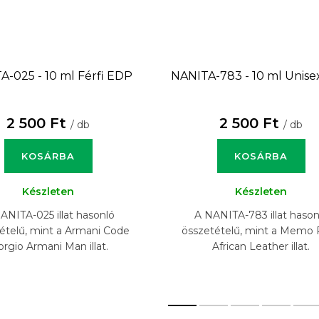
A-025 - 10 ml
Férfi EDP
NANITA-783 - 10 ml
Unise
2 500 Ft
2 500 Ft
/ db
/ db
KOSÁRBA
KOSÁRBA
Készleten
Készleten
ANITA-025 illat hasonló
A NANITA-783 illat hason
ételű, mint a Armani Code
összetételű, mint a Memo 
orgio Armani Man illat.
African Leather illat.