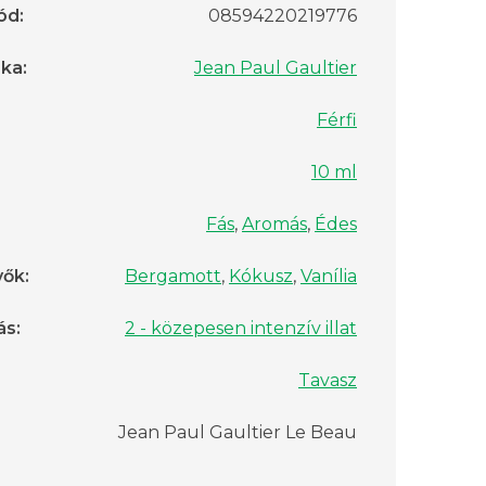
ód
:
08594220219776
rka
:
Jean Paul Gaultier
Férfi
10 ml
Fás
,
Aromás
,
Édes
vők
:
Bergamott
,
Kókusz
,
Vanília
ás
:
2 - közepesen intenzív illat
Tavasz
Jean Paul Gaultier Le Beau