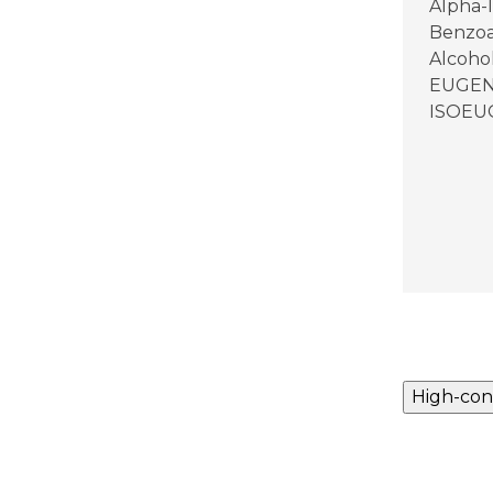
Alpha-
Benzoat
Alcohol
EUGEN
ISOEU
High-con