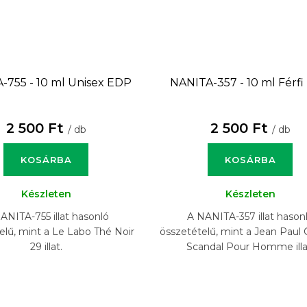
-755 - 10 ml
Unisex EDP
NANITA-357 - 10 ml
Férf
2 500 Ft
2 500 Ft
/ db
/ db
KOSÁRBA
KOSÁRBA
Készleten
Készleten
ANITA-755 illat hasonló
A NANITA-357 illat hason
elű, mint a Le Labo Thé Noir
összetételű, mint a Jean Paul 
29 illat.
Scandal Pour Homme illa