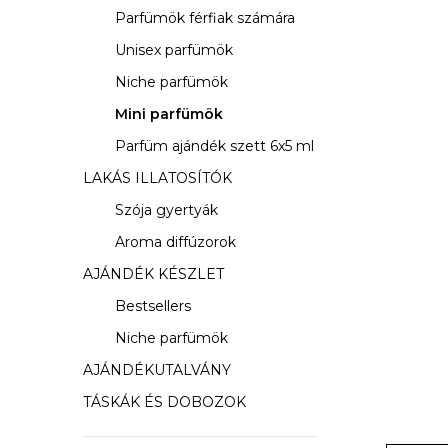
s
Parfümök férfiak számára
ó
Unisex parfümök
p
Niche parfümök
a
Mini parfümök
Parfüm ajándék szett 6x5 ml
n
LAKÁS ILLATOSÍTÓK
e
Szója gyertyák
l
Aroma diffúzorok
AJÁNDÉK KÉSZLET
Bestsellers
Niche parfümök
AJÁNDÉKUTALVÁNY
TÁSKÁK ÉS DOBOZOK