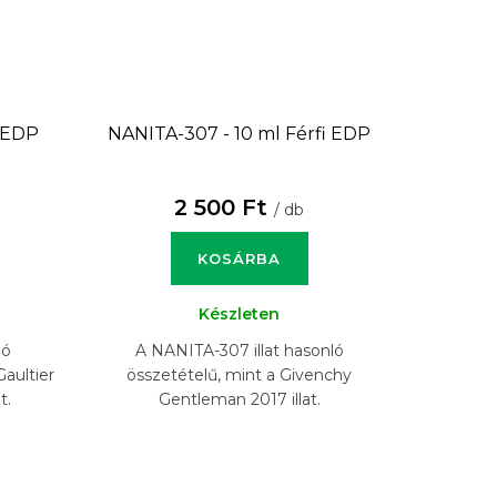
i EDP
NANITA-307 - 10 ml
Férfi EDP
2 500 Ft
/ db
KOSÁRBA
Készleten
ló
A NANITA-307 illat hasonló
Gaultier
összetételű, mint a Givenchy
t.
Gentleman 2017 illat.