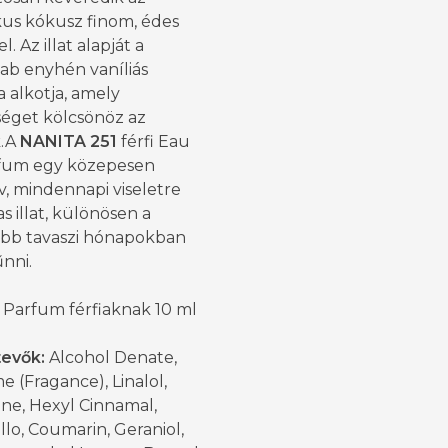
kus kókusz finom, édes
l. Az illat alapját a
ab enyhén vaníliás
 alkotja, amely
éget kölcsönöz az
k.A
NANITA 251
férfi Eau
fum egy közepesen
v, mindennapi viseletre
s illat, különösen a
bb tavaszi hónapokban
űnni.
 Parfum férfiaknak 10 ml
tevők:
Alcohol Denate,
 (Fragance), Linalol,
ne, Hexyl Cinnamal,
llo, Coumarin, Geraniol,