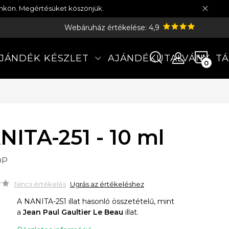
münkön. Megértésüket köszönjük.
Webáruház értékelése: 4,9
KOS
JÁNDÉK KÉSZLET
AJÁNDÉKUTALVÁNY
TÁ
NITA-251 - 10 ml
DP
Nincs értékelés
Ugrás az értékeléshez
A NANITA-251 illat hasonló összetételű, mint
a
Jean Paul Gaultier Le Beau
illat.