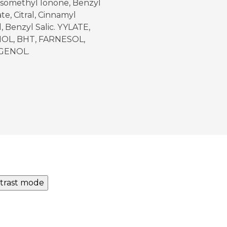
Isomethyl Ionone, Benzyl
e, Citral, Cinnamyl
, Benzyl Salic. YYLATE,
OL, BHT, FARNESOL,
GENOL.
trast mode