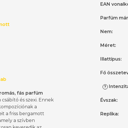
EAN vonalk
Parfüm má
mott
Nem
:
Méret
:
z
Illattípus
:
Fő összete
bab
Intenzit
?
romás, fás parfüm
csábító és szexi. Ennek
Évszak
:
tkompozíciónak a
eit a friss bergamott
Replika
:
 amely a szívben
tosan keveredik az