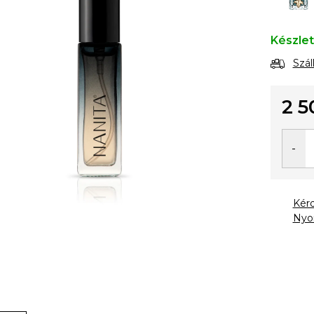
Készle
Szál
2 5
Egysé
Kér
Nyo