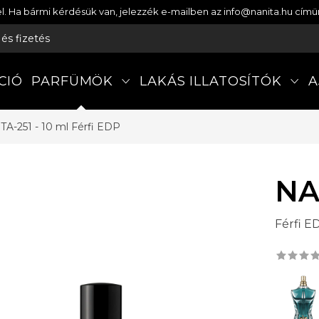
etel. Ha bármi kérdésük van, jelezzék e-mailben az info@nanita.hu cí
s és fizetés
CIÓ
PARFÜMÖK
LAKÁS ILLATOSÍTÓK
A
TA-251 - 10 ml
Férfi EDP
NA
Férfi E