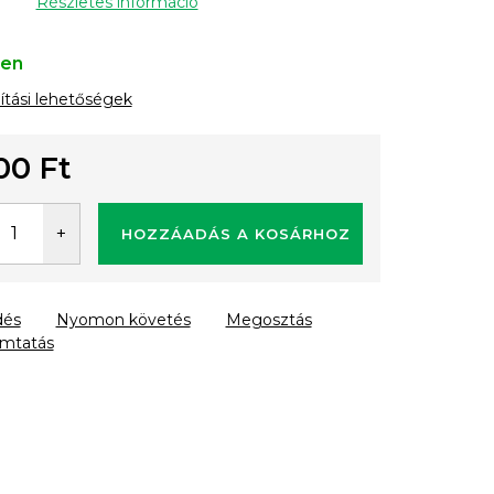
Részletes információ
ten
lítási lehetőségek
00 Ft
gár:
HOZZÁADÁS A KOSÁRHOZ
dés
Nyomon követés
Megosztás
mtatás