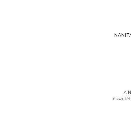
NANITA
A N
összetét