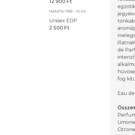
12 900 Ft
egzoti
NANITA-788 - 10 ml
jegyeive
Unisex EDP
tonkab
2 500 Ft
aromája
melegs
illatna
de Par
intenzí
alkalma
hűvöse
fog kit
Eau de
Össze
Perfume
Limone
Citrone