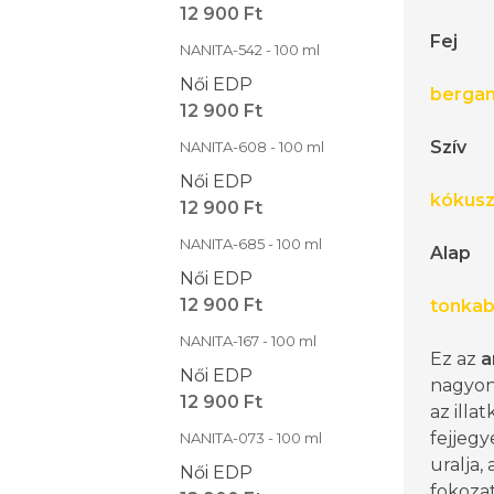
12 900 Ft
Fej
NANITA-542 - 100 ml
Női EDP
berga
12 900 Ft
Szív
NANITA-608 - 100 ml
Női EDP
kókus
12 900 Ft
NANITA-685 - 100 ml
Alap
Női EDP
12 900 Ft
tonka
NANITA-167 - 100 ml
Ez az
a
Női EDP
nagyon 
12 900 Ft
az illa
fejjegy
NANITA-073 - 100 ml
uralja,
Női EDP
fokoza