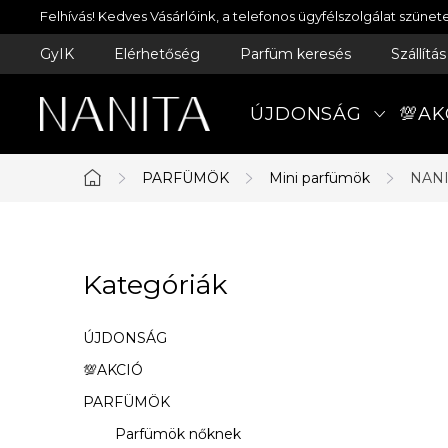
Ugrás
Felhívás! Kedves Vásárlóink, a telefonos ügyfélszolgálat szün
a
GyIK
Elérhetőség
Parfüm keresés
Szállítá
fő
tartalomhoz
ÚJDONSÁG
💯AK
PARFÜMÖK
Mini parfümök
NANI
Kezdőlap
O
Kategóriák
Kategóriák
l
átugrása
d
ÚJDONSÁG
a
💯AKCIÓ
PARFÜMÖK
l
Parfümök nőknek