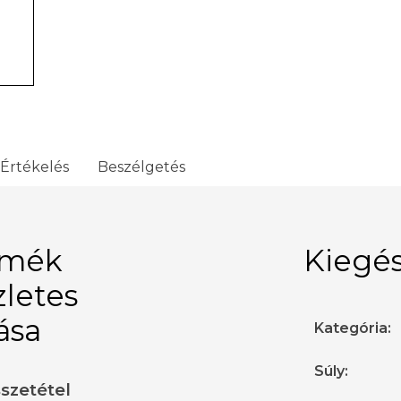
Értékelés
Beszélgetés
rmék
Kiegés
zletes
rása
Kategória
:
Súly
:
sszetétel