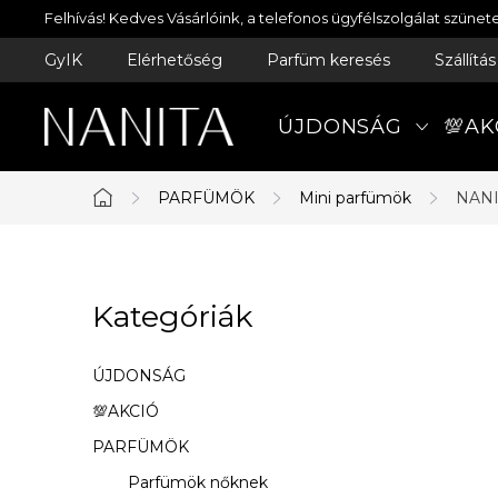
Ugrás
Felhívás! Kedves Vásárlóink, a telefonos ügyfélszolgálat szün
a
GyIK
Elérhetőség
Parfüm keresés
Szállítá
fő
tartalomhoz
ÚJDONSÁG
💯AK
PARFÜMÖK
Mini parfümök
NANI
Kezdőlap
O
Kategóriák
Kategóriák
l
átugrása
d
ÚJDONSÁG
a
💯AKCIÓ
PARFÜMÖK
l
Parfümök nőknek