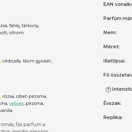
EAN vonalk
Parfüm má
zsa, fahéj, tárkony,
Nem
:
tt, citrom
Méret
:
,
Illattípus
:
cédrusfa, liliom gyökér,
Fő összete
Intenzit
?
,
rózsa, cibet-pézsma,
Évszak
:
oha,
vetiver
, pézsma,
anília
Replika
:
romás, fás parfüm a
ztos, mindig elegáns