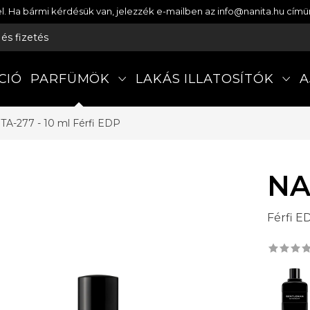
etel. Ha bármi kérdésük van, jelezzék e-mailben az info@nanita.hu cí
s és fizetés
CIÓ
PARFÜMÖK
LAKÁS ILLATOSÍTÓK
A
TA-277 - 10 ml
Férfi EDP
NA
Férfi E