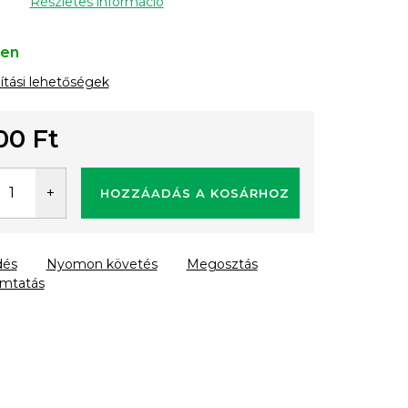
Részletes információ
ten
lítási lehetőségek
00 Ft
gár:
HOZZÁADÁS A KOSÁRHOZ
dés
Nyomon követés
Megosztás
mtatás