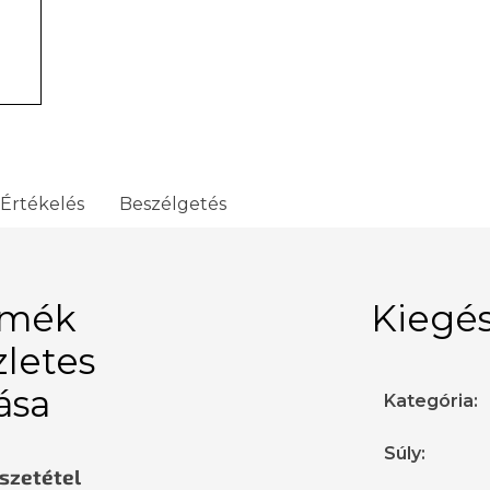
Értékelés
Beszélgetés
rmék
Kiegés
zletes
rása
Kategória
:
Súly
:
sszetétel