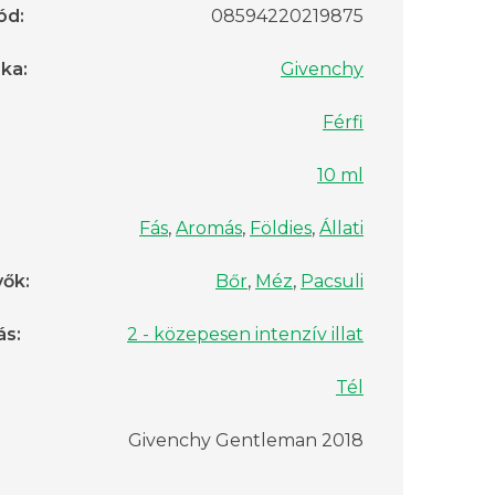
ód
:
08594220219875
rka
:
Givenchy
Férfi
10 ml
Fás
,
Aromás
,
Földies
,
Állati
vők
:
Bőr
,
Méz
,
Pacsuli
ás
:
2 - közepesen intenzív illat
Tél
Givenchy Gentleman 2018