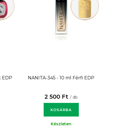
x EDP
NANITA-345 - 10 ml
Férfi EDP
2 500 Ft
/ db
KOSÁRBA
Készleten