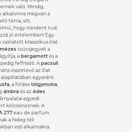
ernek való. Mindig,
 alkalomra megvan a
lő téma, sőt,
elmű, hogy mindent tud,
zá jó értelemben! Egy
zaklatott klasszikus illat.
mézes
csúcsjegyeit a
ágyítja, a
bergamott
és a
pedig felfrissíti. A
pacsuli
áns összetevő az illat
s alapillatában egyaránt.
usfa
, a földes
tölgymoha
,
eg
ámbra
és az
édes
 árnyalatai egyedi
ert kölcsönöznek. A
A 277
eau de parfum
nak a hideg téli
kban esti alkalmakra