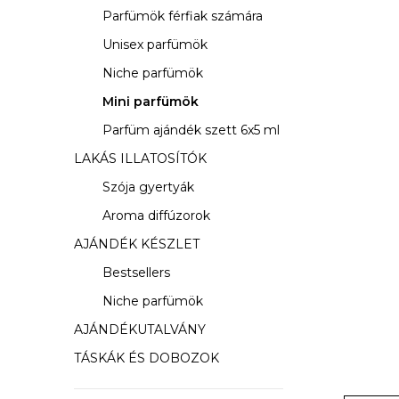
s
Parfümök férfiak számára
ó
Unisex parfümök
p
Niche parfümök
a
Mini parfümök
Parfüm ajándék szett 6x5 ml
n
LAKÁS ILLATOSÍTÓK
e
Szója gyertyák
l
Aroma diffúzorok
AJÁNDÉK KÉSZLET
Bestsellers
Niche parfümök
AJÁNDÉKUTALVÁNY
TÁSKÁK ÉS DOBOZOK