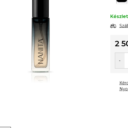
Készle
Szál
2 5
Egysé
Kér
Nyo