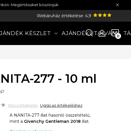
münkön. Megértésüket köszönjük.
Webáruház értékelése: 4,9
KOS
JÁNDÉK KÉSZLET
AJÁNDÉKUTALVÁNY
TÁ
NITA-277 - 10 ml
DP
Nincs értékelés
Ugrás az értékeléshez
A NANITA-277 illat hasonló összetételű,
mint a
Givenchy Gentleman 2018
illat.