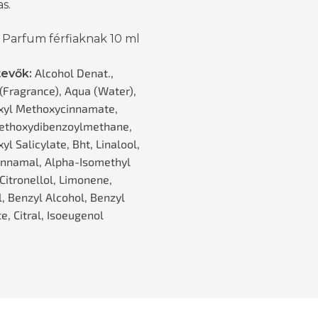
s.
 Parfum férfiaknak 10 ml
Alcohol Denat.,
tevők:
(Fragrance), Aqua (Water),
xyl Methoxycinnamate,
ethoxydibenzoylmethane,
yl Salicylate, Bht, Linalool,
innamal, Alpha-Isomethyl
Citronellol, Limonene,
l, Benzyl Alcohol, Benzyl
e, Citral, Isoeugenol