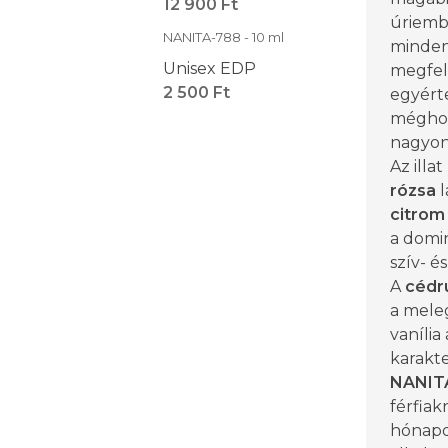
12 900 Ft
úriemb
NANITA-788 - 10 ml
minden
Unisex EDP
megfele
2 500 Ft
egyért
méghoz
nagyon 
Az illat
rózsa
l
citrom
a domin
szív- é
A
cédr
a mel
vanília
karakt
NANIT
férfiak
hónapo