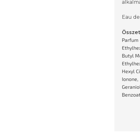
alkalma
Eau de
Össze
Parfum 
Ethylhe
Butyl M
Ethylhex
Hexyl C
Ionone, 
Geranio
Benzoat