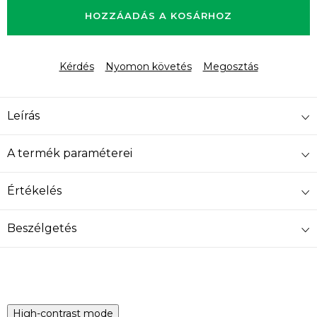
HOZZÁADÁS A KOSÁRHOZ
Kérdés
Nyomon követés
Megosztás
Leírás
A termék paraméterei
Értékelés
Beszélgetés
High-contrast mode