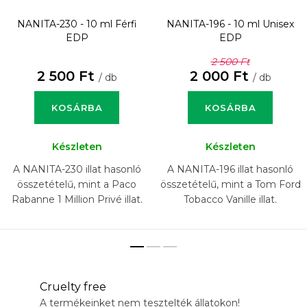
NANITA-230 - 10 ml
Férfi
NANITA-196 - 10 ml
Unisex
EDP
EDP
2 500 Ft
2 500 Ft
2 000 Ft
/ db
/ db
KOSÁRBA
KOSÁRBA
Készleten
Készleten
A NANITA-230 illat hasonló
A NANITA-196 illat hasonló
összetételű, mint a Paco
összetételű, mint a Tom Ford
Rabanne 1 Million Privé illat.
Tobacco Vanille illat.
Cruelty free
A termékeinket nem tesztelték állatokon!