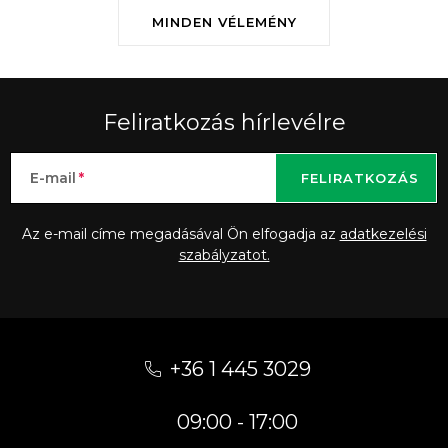
MINDEN VÉLEMÉNY
Feliratkozás hírlevélre
E-mail
FELIRATKOZÁS
Az e-mail címe megadásával Ön elfogadja az
adatkezelési
szabályzatot.
L
á
+36 1 445 3029
b
09:00 - 17:00
l