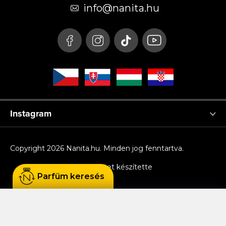
é
info
@
nanita.hu
c
Instagram
Copyright 2026
Nanita.hu
. Minden jog fenntartva.
Shoptet készítette
Parfüm keresés
Sütiket használunk, hogy Ön kényelmesen
böngészhessen az oldalon, és hogy a weboldal