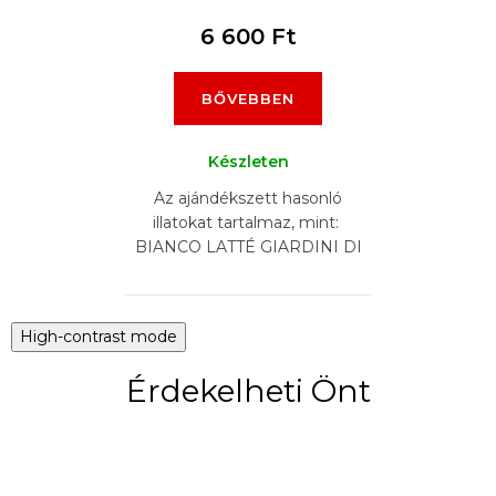
6 600 Ft
BŐVEBBEN
Készleten
Az ajándékszett hasonló
illatokat tartalmaz, mint:
BIANCO LATTÉ GIARDINI DI
TOSCANA, BURBERRY
GODDESS, KAYALI YUM
PISTACHIO...
High-contrast mode
Érdekelheti Önt