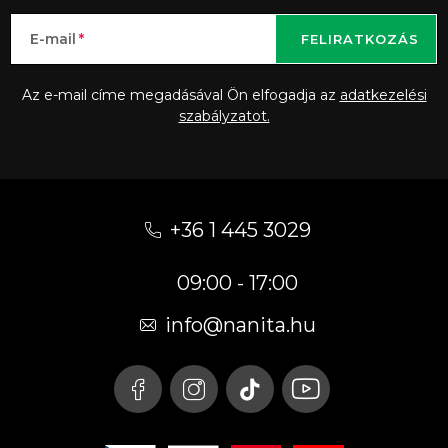
E-mail
FELIRATKOZÁS
Az e-mail címe megadásával Ön elfogadja az
adatkezelési
szabályzatot.
L
á
+36 1 445 3029
b
09:00 - 17:00
l
é
info
@
nanita.hu
c