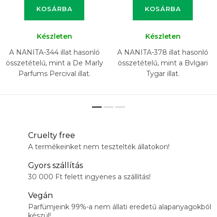
KOSÁRBA
KOSÁRBA
Készleten
Készleten
A NANITA-344 illat hasonló
A NANITA-378 illat hasonló
összetételű, mint a De Marly
összetételű, mint a Bvlgari
Parfums Percival illat.
Tygar illat.
Cruelty free
A termékeinket nem tesztelték állatokon!
Gyors szállítás
30 000 Ft felett ingyenes a szállítás!
Vegán
Parfümjeink 99%-a nem állati eredetű alapanyagokból
készül!