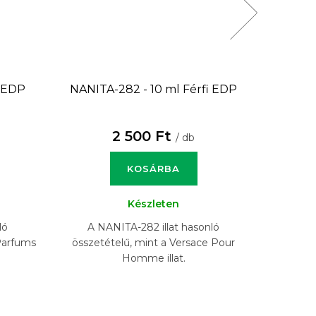
i EDP
NANITA-282 - 10 ml
Férfi EDP
NANIT
2 500 Ft
/ db
KOSÁRBA
Készleten
ló
A NANITA-282 illat hasonló
A N
Parfums
összetételű, mint a Versace Pour
össze
Homme illat.