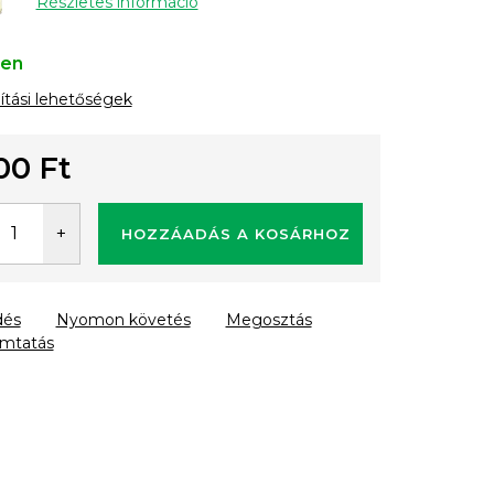
Részletes információ
ten
lítási lehetőségek
00 Ft
gár:
HOZZÁADÁS A KOSÁRHOZ
dés
Nyomon követés
Megosztás
mtatás