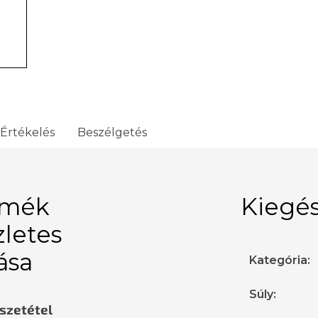
Értékelés
Beszélgetés
rmék
Kiegés
zletes
rása
Kategória
:
Súly
:
sszetétel