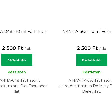
A-048 - 10 ml
Férfi EDP
NANITA-365 - 10 ml
Férf
2 500 Ft
2 500 Ft
/ db
/ db
KOSÁRBA
KOSÁRBA
Készleten
Készleten
ANITA-048 illat hasonló
A NANITA-365 illat hason
telű, mint a Dior Fahrenheit
összetételű, mint a De Marly 
illat.
Darley illat.