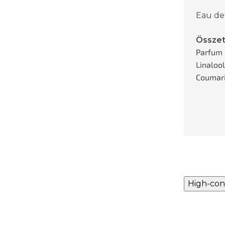
Eau de
Összet
Parfum 
Linaloo
Coumarin
High-con