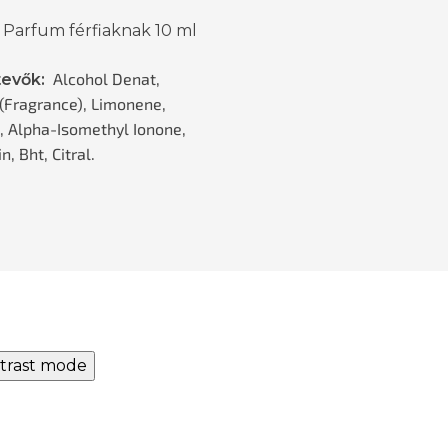
 Parfum férfiaknak 10 ml
Alcohol Denat,
evők:
(Fragrance), Limonene,
l, Alpha-Isomethyl Ionone,
, Bht, Citral.
trast mode