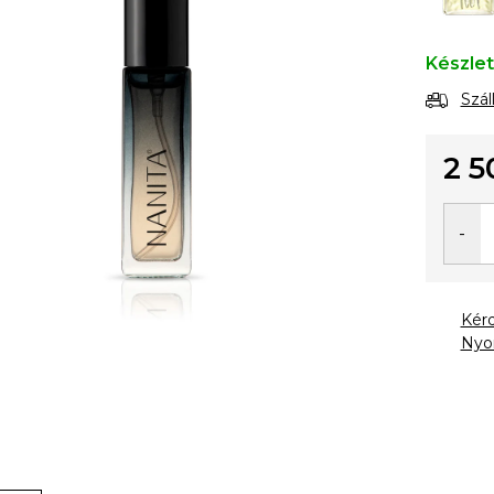
Készle
Szál
2 5
Egysé
Kér
Nyo