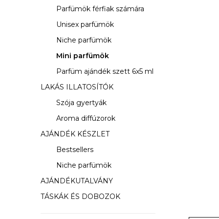
s
Parfümök férfiak számára
ó
Unisex parfümök
p
Niche parfümök
a
Mini parfümök
Parfüm ajándék szett 6x5 ml
n
LAKÁS ILLATOSÍTÓK
e
Szója gyertyák
l
Aroma diffúzorok
AJÁNDÉK KÉSZLET
Bestsellers
Niche parfümök
AJÁNDÉKUTALVÁNY
TÁSKÁK ÉS DOBOZOK