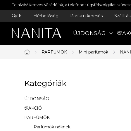
Ugrás
Felhívás! Kedves Vásárlóink, a telefonos ügyfélszolgálat szün
a
GyIK
Elérhetőség
Parfüm keresés
Szállítá
fő
tartalomhoz
ÚJDONSÁG
💯AK
PARFÜMÖK
Mini parfümök
NANI
Kezdőlap
O
Kategóriák
Kategóriák
l
átugrása
d
ÚJDONSÁG
a
💯AKCIÓ
PARFÜMÖK
l
Parfümök nőknek