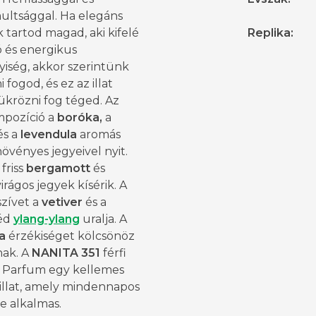
ultsággal. Ha elegáns
k tartod magad, aki kifelé
Replika
:
ó és energikus
yiség, akkor szerintünk
i fogod, és ez az illat
ükrözni fog téged. Az
mpozíció a
boróka,
a
és a
levendula
aromás
vényes jegyeivel nyit.
friss
bergamott
és
irágos jegyek kísérik. A
szívet a
vetiver
és a
éd
ylang-ylang
uralja. A
a
érzékiséget kölcsönöz
tnak. A
NANITA 351
férfi
 Parfum egy kellemes
 illat, amely mindennapos
re alkalmas.