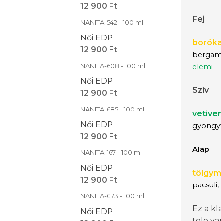
12 900 Ft
Fej
NANITA-542 - 100 ml
Női EDP
borók
12 900 Ft
bergamo
NANITA-608 - 100 ml
elemi
Női EDP
Szív
12 900 Ft
NANITA-685 - 100 ml
vetiver
Női EDP
gyöngyv
12 900 Ft
Alap
NANITA-167 - 100 ml
Női EDP
tölgy
12 900 Ft
pacsuli,
NANITA-073 - 100 ml
Ez a kl
Női EDP
tele va