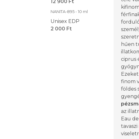
12 900 Ft
kifinom
NANITA-895 - 10 ml
férfina
Unisex EDP
fordul
2 000 Ft
személ
szeretn
hűen t
illatko
ciprus 
gyógynö
Ezeket 
finom v
földes 
gyeng
pézsm
az illa
Eau de
tavaszi
viselet