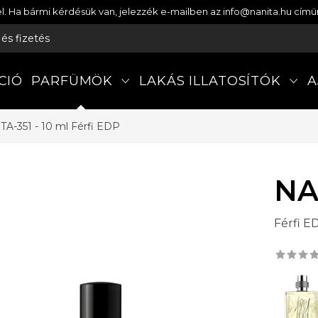
etel. Ha bármi kérdésük van, jelezzék e-mailben az info@nanita.hu cí
s és fizetés
CIÓ
PARFÜMÖK
LAKÁS ILLATOSÍTÓK
A
TA-351 - 10 ml
Férfi EDP
NA
Férfi E