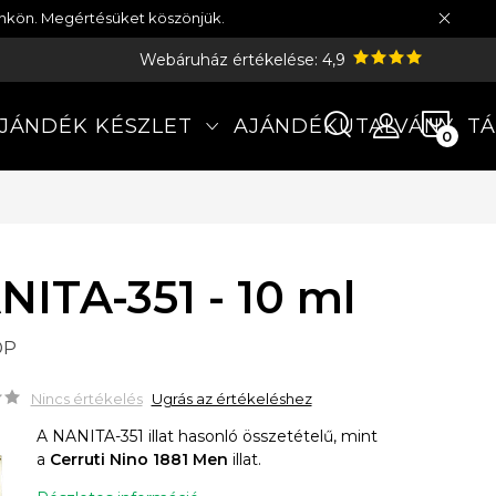
münkön. Megértésüket köszönjük.
Webáruház értékelése: 4,9
KOS
JÁNDÉK KÉSZLET
AJÁNDÉKUTALVÁNY
TÁ
NITA-351 - 10 ml
DP
Nincs értékelés
Ugrás az értékeléshez
A NANITA-351 illat hasonló összetételű, mint
a
Cerruti Nino 1881 Men
illat.