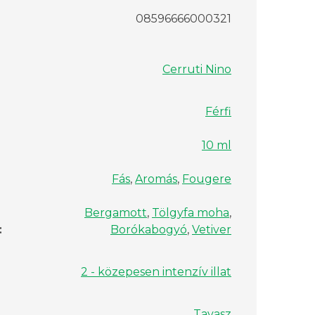
08596666000321
Cerruti Nino
Férfi
10 ml
Fás
,
Aromás
,
Fougere
Bergamott
,
Tölgyfa moha
,
:
Borókabogyó
,
Vetiver
2 - közepesen intenzív illat
Tavasz