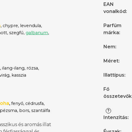
EAN
vonalkód
:
a
Parfüm
, chypre, levendula,
márka
:
tt, szegfű,
galbanum
,
Nem
:
Méret
:
, ilang-ilang, rózsa,
Illattípus
:
irág, kasszia
Fő
összetevők
moha
,
fenyő, cédrusfa,
 pézsma, bors, szantálfa
?
Intenzitás
:
asszikus és aromás illat
n férfiassággal és
Évszak
: