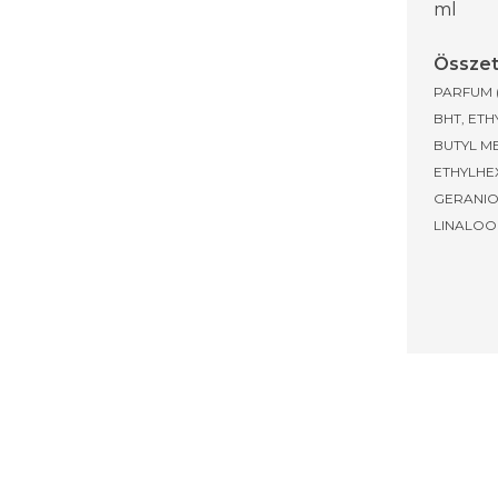
ml
Összet
PARFUM 
BHT, ET
BUTYL M
ETHYLHEX
GERANIO
LINALOOL,