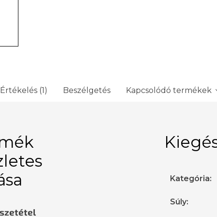
Értékelés (1)
Beszélgetés
Kapcsolódó termékek
rmék
Kiegés
zletes
rása
Kategória
:
Súly
:
sszetétel