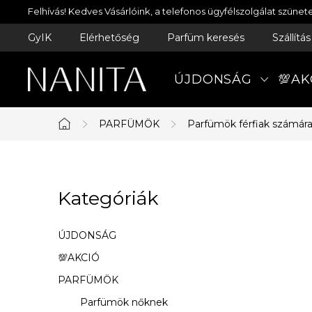
Ugrás
Felhívás! Kedves Vásárlóink, a telefonos ügyfélszolgálat szün
a
GyIK
Elérhetőség
Parfüm keresés
Szállítá
fő
tartalomhoz
ÚJDONSÁG
💯AK
PARFÜMÖK
Parfümök férfiak számár
Kezdőlap
O
Kategóriák
Kategóriák
l
átugrása
d
ÚJDONSÁG
a
💯AKCIÓ
PARFÜMÖK
l
Parfümök nőknek