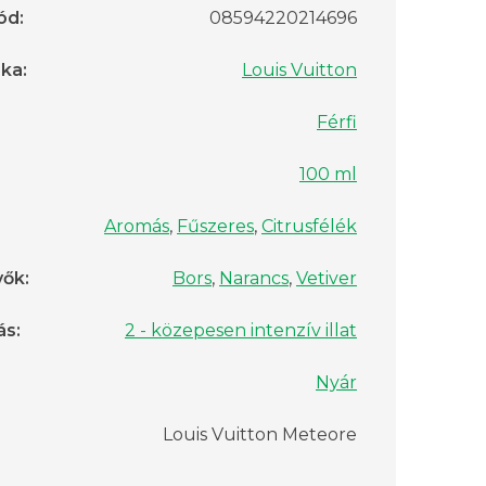
ód
:
08594220214696
rka
:
Louis Vuitton
Férfi
100 ml
Aromás
,
Fűszeres
,
Citrusfélék
vők
:
Bors
,
Narancs
,
Vetiver
ás
:
2 - közepesen intenzív illat
Nyár
Louis Vuitton Meteore