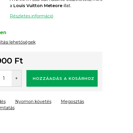
a
Louis Vuitton Meteore
illat.
Részletes információ
ten
lítási lehetőségek
900 Ft
gár:
HOZZÁADÁS A KOSÁRHOZ
dés
Nyomon követés
Megosztás
mtatás