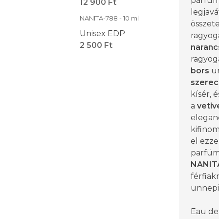
parfüm
12 900 Ft
legjavá
NANITA-788 - 10 ml
összete
Unisex EDP
ragyog
2 500 Ft
naranc
ragyogá
bors
ur
szerec
kísér, 
a
vetiv
eleganc
kifino
el ezze
parfüm
NANIT
férfia
ünnepi 
Eau de