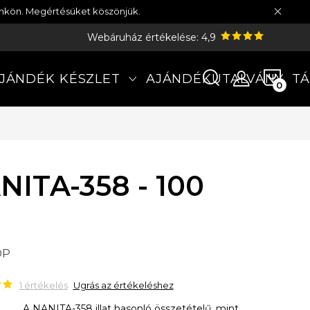
münkön. Megértésüket köszönjük.
Webáruház értékelése: 4,9
KOS
JÁNDÉK KÉSZLET
AJÁNDÉKUTALVÁNY
TÁ
NITA-358 - 100
DP
1 értékelés
Ugrás az értékeléshez
A NANITA-358 illat hasonló összetételű, mint