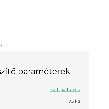
zítő paraméterek
Férfi parfümök
0.5 kg