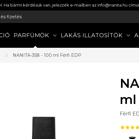
etel. Ha bármi kérdésük van, jelezzék e-mailben az info@nanita.hu cí
s és fizetés
CIÓ
PARFÜMÖK
LAKÁS ILLATOSÍTÓK
A
a
NANITA-358 - 100 ml
Férfi EDP
NA
ml
Férfi E