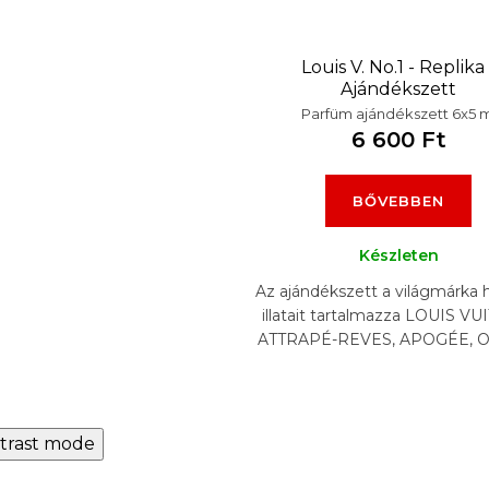
Louis V. No.1 - Replika 
Ajándékszett
Parfüm ajándékszett 6x5 m
6 600 Ft
BŐVEBBEN
Készleten
Az ajándékszett a világmárka 
illatait tartalmazza LOUIS VU
ATTRAPÉ-REVES, APOGÉE,
NOMADE, L'IMMENSITÉ
AFTERNOON SWIM,...
trast mode