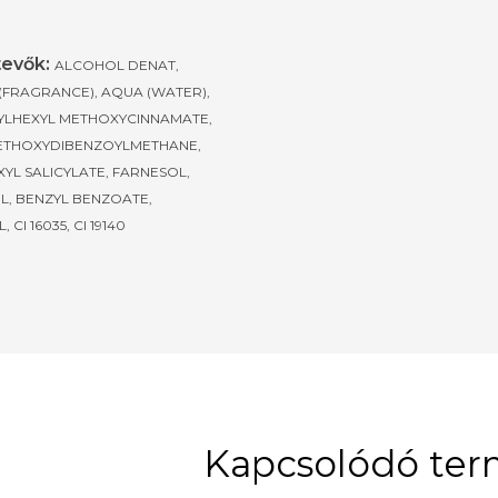
evők:
ALCOHOL DENAT,
(FRAGRANCE), AQUA (WATER),
HYLHEXYL METHOXYCINNAMATE,
ETHOXYDIBENZOYLMETHANE,
YL SALICYLATE, FARNESOL,
L, BENZYL BENZOATE,
 CI 16035, CI 19140
Kapcsolódó te