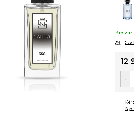
Készle
Szál
12 
Egysé
Kér
Nyo