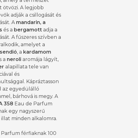
, amely a természet
t ötvözi. A legjobb
vők adják a csillogását és
ását. A
mandarin, a
s
és a
bergamott
adja a
sát. A fűszeres szívben a
alkodik, amelyet a
sendió
, a
kardamom
és a
neroli
aromája lágyít,
er
alapillata tele van
iával és
multsággal. Kápráztasson
l az egyedülálló
mel, bárhová is megy. A
A 358
Eau de Parfum
knak egy nagyszerű
illat minden alkalomra.
 Parfum férfiaknak 100