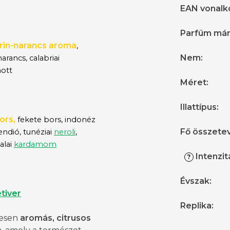
EAN vonalk
Parfüm má
in-narancs aroma
,
Nem
:
 narancs, calabriai
ott
Méret
:
Illattípus
:
ors,
fekete bors, indonéz
Fő összete
endió, tunéziai
neroli
,
alai
kardamom
Intenzit
?
Évszak
:
tiver
Replika
:
lesen
aromás, citrusos