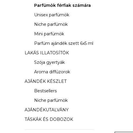
s
Parfümök férfiak számára
ó
Unisex parfümök
p
Niche parfümök
a
Mini parfümök
Parfüm ajándék szett 6x5 ml
n
LAKÁS ILLATOSÍTÓK
e
Szója gyertyák
l
Aroma diffúzorok
AJÁNDÉK KÉSZLET
Bestsellers
Niche parfümök
AJÁNDÉKUTALVÁNY
TÁSKÁK ÉS DOBOZOK