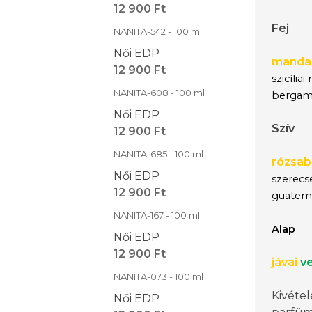
12 900 Ft
Fej
NANITA-542 - 100 ml
Női EDP
mandar
12 900 Ft
szicíliai
NANITA-608 - 100 ml
bergam
Női EDP
Szív
12 900 Ft
NANITA-685 - 100 ml
rózsab
Női EDP
szerecs
12 900 Ft
guatem
NANITA-167 - 100 ml
Alap
Női EDP
12 900 Ft
jávai
ve
NANITA-073 - 100 ml
Kivéte
Női EDP