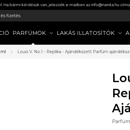
etel. Ha bármi kérdésük van, jelezzék e-mailben az info@nanita.hu cí
s és fizetés
CIÓ
PARFÜMÖK
LAKÁS ILLATOSÍTÓK
A
 ml
Louis V. No.1 - Replika - Ajándékszett
Parfüm ajándéksze
Lou
Rep
Aj
Parfüm 