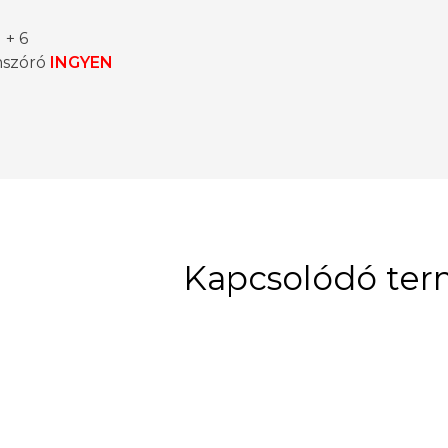
 + 6
mszóró
INGYEN
Kapcsolódó te