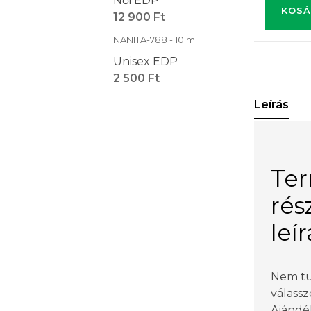
Női EDP
KOSÁ
12 900 Ft
NANITA-788 - 10 ml
Unisex EDP
2 500 Ft
Leírás
Te
rés
leí
Nem tu
válassz
Ajándé