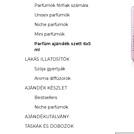
s
Parfümök férfiak számára
ó
Unisex parfümök
p
Niche parfümök
a
Mini parfümök
Parfüm ajándék szett 6x5
n
ml
e
LAKÁS ILLATOSÍTÓK
l
Szója gyertyák
Aroma diffúzorok
AJÁNDÉK KÉSZLET
Bestsellers
Niche parfümök
AJÁNDÉKUTALVÁNY
TÁSKÁK ÉS DOBOZOK