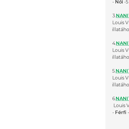
-
Női
-5
3.
NANI
Louis 
illatáh
4.
NANI
Louis V
illatáh
5.
NANI
Louis 
illatáh
6.
NANI
Louis 
-
Férfi
-