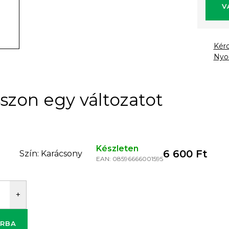
V
Kér
Nyo
Készleten
6 600 Ft
Szín: Karácsony
EAN:
08596666001595
RBA