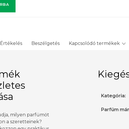
RBA
Értékelés
Beszélgetés
Kapcsolódó termékek
rmék
Kiegés
zletes
rása
Kategória
:
Parfüm má
dja, milyen parfümöt
on a szeretteinek?
kozzon egy praktikus