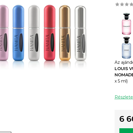
Az ajándé
LOUIS V
NOMADE
x 5 ml)
Részlete
6 6
Egysé