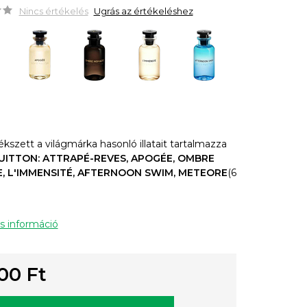
Nincs értékelés
Ugrás az értékeléshez
kszett a világmárka hasonló illatait tartalmazza
UITTON:
ATTRAPÉ-REVES, APOGÉE, OMBRE
, L'IMMENSITÉ, AFTERNOON SWIM, METEORE
(6
s információ
00 Ft
gár: