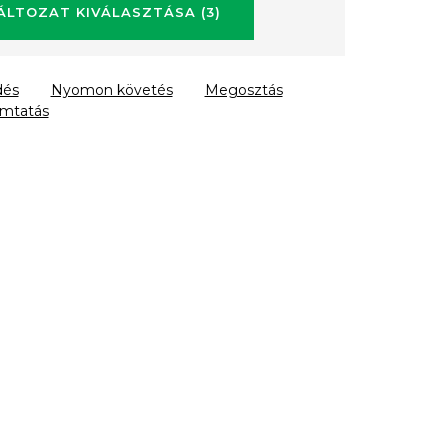
ÁLTOZAT KIVÁLASZTÁSA
(3)
dés
Nyomon követés
Megosztás
mtatás