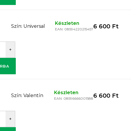
Készleten
6 600 Ft
Szín: Universal
EAN:
08594220215457
RBA
Készleten
6 600 Ft
Szín: Valentín
EAN:
08596666001588