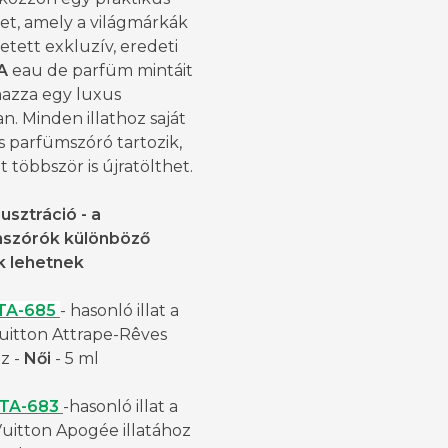
et, amely a világmárkák
hletett exkluzív, eredeti
A
eau de parfüm mintáit
mazza egy luxus
n. Minden illathoz saját
 parfümszóró tartozik,
 többször is újratölthet.
lusztráció - a
szórók különböző
k lehetnek
TA-685
- hasonló illat a
Vuitton Attrape-Rêves
oz -
Női
- 5 ml
TA-683
-hasonló illat a
Vuitton Apogée illatához