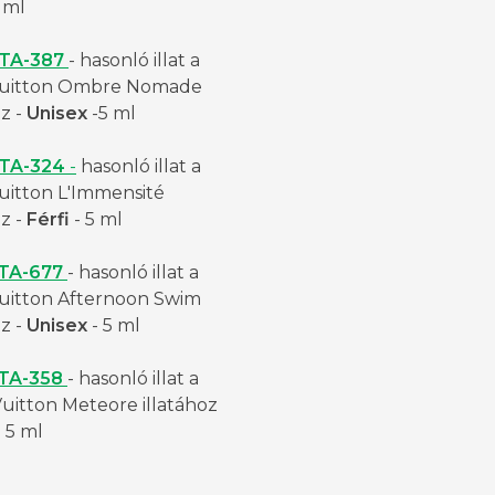
 ml
TA-387
- hasonló illat a
Vuitton Ombre Nomade
oz -
Unisex
-5 ml
TA-324
-
hasonló illat a
uitton L'Immensité
oz -
Férfi
- 5 ml
TA-677
- hasonló illat a
Vuitton Afternoon Swim
oz -
Unisex
- 5 ml
TA-358
- hasonló illat a
Vuitton Meteore illatához
 5 ml