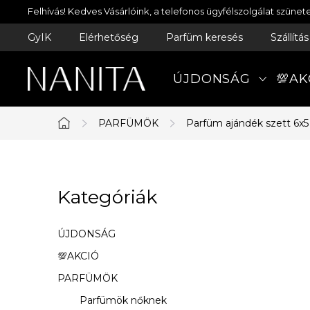
Ugrás
Felhívás! Kedves Vásárlóink, a telefonos ügyfélszolgálat szün
a
GyIK
Elérhetőség
Parfüm keresés
Szállítá
fő
tartalomhoz
ÚJDONSÁG
💯AK
PARFÜMÖK
Parfüm ajándék szett 6x5
Kezdőlap
O
Kategóriák
Kategóriák
l
átugrása
d
ÚJDONSÁG
a
💯AKCIÓ
PARFÜMÖK
l
Parfümök nőknek