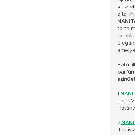
készlet
által i
NANIT
tartal
tasakba
elegáns
amelyet
Fotó: il
parfüm
színűe
1
.
NANI
Louis 
illatáh
2.
NANI
Louis 