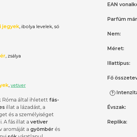
EAN vonalk
Parfüm má
i jegyek
, ibolya levelek, só
Nem
:
Méret
:
ér
, zsálya
Illattípus
:
Fő összete
gyek
,
vetiver
Intenzit
?
 Róma által ihletett
fás-
es
illat a lázadást, a
Évszak
:
get és a személyiséget
 A fás illat a
vetiver
Replika
:
v aromáját a
gyömbér
és
ányi
sók
váratlanul