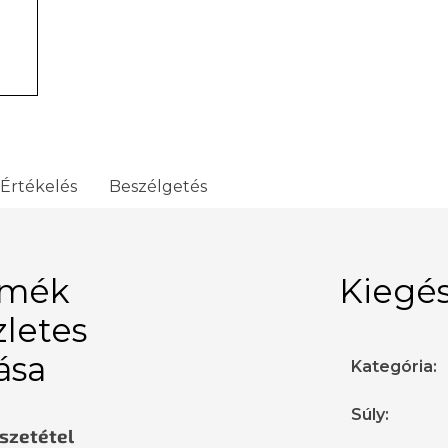
Értékelés
Beszélgetés
rmék
Kiegés
zletes
rása
Kategória
:
Súly
:
sszetétel