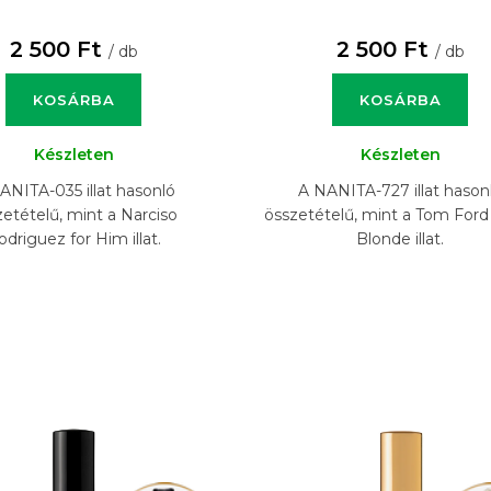
2 500 Ft
2 500 Ft
/ db
/ db
KOSÁRBA
KOSÁRBA
Készleten
Készleten
ANITA-035 illat hasonló
A NANITA-727 illat hason
zetételű, mint a Narciso
összetételű, mint a Tom Ford 
odriguez for Him illat.
Blonde illat.