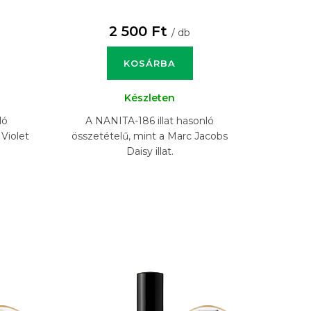
2 500 Ft
/ db
KOSÁRBA
Készleten
ló
A NANITA-186 illat hasonló
Violet
összetételű, mint a Marc Jacobs
Daisy illat.