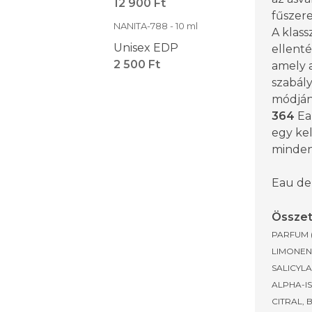
12 900 Ft
fűszeres
NANITA-788 - 10 ml
A klass
Unisex EDP
ellenté
2 500 Ft
amely a
szabál
módján 
364
Ea
egy kel
mindenn
Eau de
Összet
PARFUM 
LIMONEN
SALICYLA
ALPHA-I
CITRAL, 