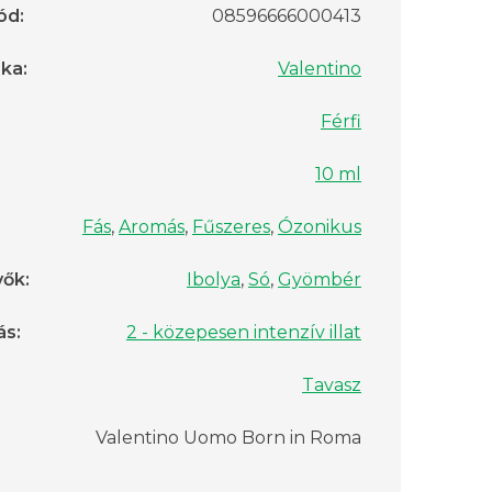
ód
:
08596666000413
rka
:
Valentino
Férfi
10 ml
Fás
,
Aromás
,
Fűszeres
,
Ózonikus
vők
:
Ibolya
,
Só
,
Gyömbér
ás
:
2 - közepesen intenzív illat
Tavasz
Valentino Uomo Born in Roma