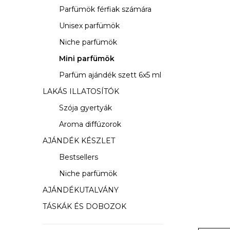
s
Parfümök férfiak számára
ó
Unisex parfümök
p
Niche parfümök
a
Mini parfümök
Parfüm ajándék szett 6x5 ml
n
LAKÁS ILLATOSÍTÓK
e
Szója gyertyák
l
Aroma diffúzorok
AJÁNDÉK KÉSZLET
Bestsellers
Niche parfümök
AJÁNDÉKUTALVÁNY
TÁSKÁK ÉS DOBOZOK