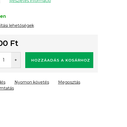
Részletes információ
ten
lítási lehetőségek
00 Ft
gár:
HOZZÁADÁS A KOSÁRHOZ
dés
Nyomon követés
Megosztás
mtatás