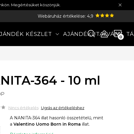
münkön. Megértésüket köszönjük.
Webáruház értékelése: 4,9
KOS
JÁNDÉK KÉSZLET
AJÁNDÉKUTALVÁNY
TÁ
NITA-364 - 10 ml
DP
Nincs értékelés
Ugrás az értékeléshez
A NANITA-364 illat hasonló összetételű, mint
a
Valentino Uomo Born in Roma
illat.