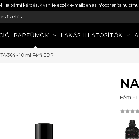
etel. Ha bármi kérdésük van, jelezzék e-mailben az info@nanita.hu cí
s és fizetés
CIÓ
PARFÜMÖK
LAKÁS ILLATOSÍTÓK
A
TA-364 - 10 ml
Férfi EDP
NA
Férfi E