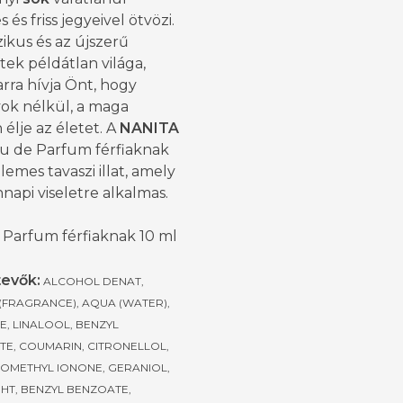
 és friss jegyeivel ötvözi.
zikus és az újszerű
tek példátlan világa,
rra hívja Önt, hogy
yok nélkül, a maga
élje az életet. A
NANITA
u de Parfum férfiaknak
lemes tavaszi illat, amely
api viseletre alkalmas.
 Parfum férfiaknak 10 ml
evők:
ALCOHOL DENAT,
(FRAGRANCE), AQUA (WATER),
E, LINALOOL, BENZYL
TE, COUMARIN, CITRONELLOL,
SOMETHYL IONONE, GERANIOL,
BHT, BENZYL BENZOATE,