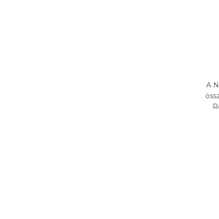
A N
öss
R