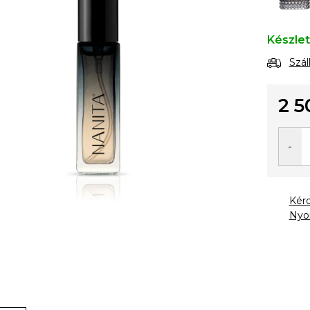
Készle
Szál
2 5
Egysé
Kér
Nyo