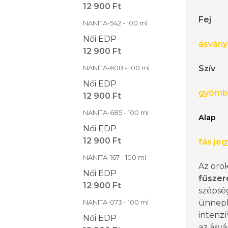
12 900 Ft
Fej
NANITA-542 - 100 ml
Női EDP
ásvány
12 900 Ft
NANITA-608 - 100 ml
Szív
Női EDP
gyömb
12 900 Ft
NANITA-685 - 100 ml
Alap
Női EDP
12 900 Ft
fás je
NANITA-167 - 100 ml
Az örök
Női EDP
fűszer
12 900 Ft
szépsé
NANITA-073 - 100 ml
ünnepli.
intenzí
Női EDP
az ásv