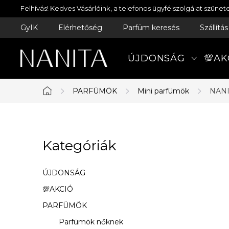
Ugrás
Felhívás! Kedves Vásárlóink, a telefonos ügyfélszolgálat szün
a
GyIK
Elérhetőség
Parfüm keresés
Szállítá
fő
tartalomhoz
ÚJDONSÁG
💯AK
PARFÜMÖK
Mini parfümök
NANI
Kezdőlap
O
Kategóriák
Kategóriák
l
átugrása
d
ÚJDONSÁG
a
💯AKCIÓ
PARFÜMÖK
l
Parfümök nőknek