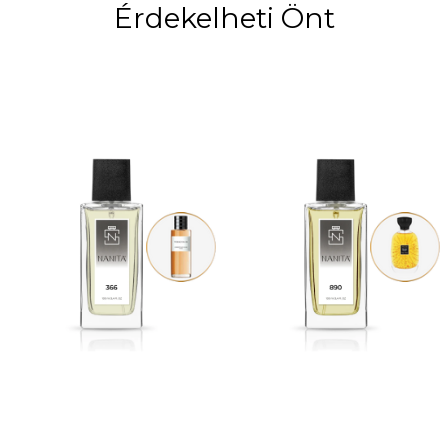
Érdekelheti Önt