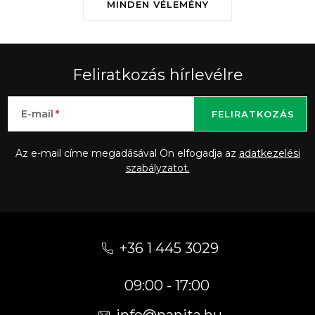
MINDEN VÉLEMÉNY
Feliratkozás hírlevélre
E-mail
FELIRATKOZÁS
Az e-mail címe megadásával Ön elfogadja az
adatkezelési
szabályzatot.
L
á
+36 1 445 3029
b
09:00 - 17:00
l