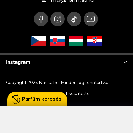
é
info
@
nanita.hu
c
Instagram
Copyright 2026
Nanita.hu
. Minden jog fenntartva.
Shoptet készítette
Parfüm keresés
Sütiket használunk, hogy Ön kényelmesen
böngészhessen az oldalon, és hogy a weboldal
funkcionalitását, teljesítményét és