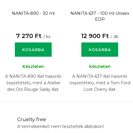
NANITA-890 - 30 ml
NANITA-637 - 100 ml
Unisex
EDP
7 270 Ft
12 900 Ft
/ ks
/ db
KOSÁRBA
KOSÁRBA
Készleten
Készleten
A NANITA-890 illat hasonló
A NANITA-637 illat hasonló
összetételű, mint a Atelier
összetételű, mint a Tom Ford
des Ors Rouge Sarây illat.
Lost Cherry illat.
Cruelty free
A termékeinket nem tesztelték állatokon!