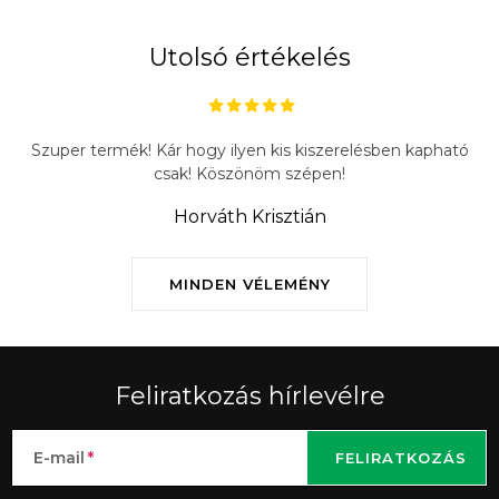
l
e
Utolsó értékelés
m
e
i
Szuper termék! Kár hogy ilyen kis kiszerelésben kapható
csak! Köszönöm szépen!
Horváth Krisztián
MINDEN VÉLEMÉNY
Feliratkozás hírlevélre
E-mail
FELIRATKOZÁS