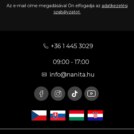
Az e-mail címe megadásával Ön elfogadja az
adatkezelési
szabályzatot.
L
á
+36 1 445 3029
b
09:00 - 17:00
l
é
info
@
nanita.hu
c