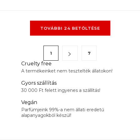
Mood illat.
L
TOVÁBBI 24 BETÖLTÉSE
i
s
t
L
1
7
a
a
i
Cruelty free
p
A termékeinket nem tesztelték állatokon!
r
o
á
z
Gyors szállítás
n
á
30 000 Ft felett ingyenes a szállítás!
y
s
Vegán
í
Parfümjeink 99%-a nem állati eredetű
t
alapanyagokból készül!
á
s
e