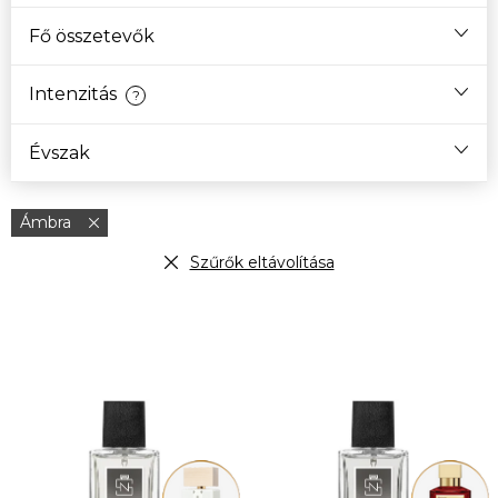
Fő összetevők
Intenzitás
?
Évszak
Ámbra
Szűrők eltávolítása
T
e
r
m
é