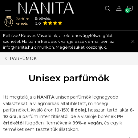
K
Értékelés
Parfüm
keresés
5,0
Ugrás
Felhívás! Kedves Vásárlóink, a telefonos ügyfélszolgálat
a
szünetel. Ha bármi kérdésük van, jelezzék e-mailben az
fő
info@nanita.hu címünkön. Megértésüket köszönjük.
tartalomhoz
PARFÜMÖK
Unisex parfümök
Itt megtalálja a
NANITA
unisex parfümök legnagyobb
választékát, a világmárkák által ihletett, minőségi
parfümöket, kiváló áron.
10-15% illóolaj
, hosszan tartó, akár
6-
10 óra,
a parfüm intenzitásától, de a viselője bőrének
PH
értékétől
függően. Termékeink
99%-a vegán,
és egyik
terméket sem teszteltük állatokon.