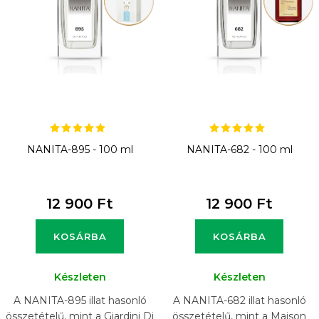
k
e
k
l
i
s
t
NANITA-895 - 100 ml
NANITA-682 - 100 ml
á
j
12 900 Ft
12 900 Ft
a
KOSÁRBA
KOSÁRBA
Készleten
Készleten
A NANITA-895 illat hasonló
A NANITA-682 illat hasonló
összetételű, mint a Giardini Di
összetételű, mint a Maison