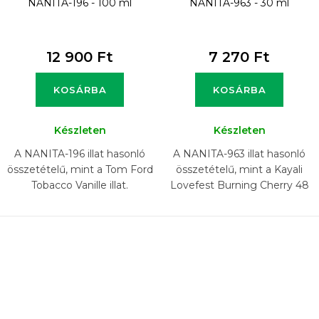
NANITA-196 - 100 ml
NANITA-963 - 30 ml
12 900 Ft
7 270 Ft
KOSÁRBA
KOSÁRBA
Készleten
Készleten
A NANITA-196 illat hasonló
A NANITA-963 illat hasonló
összetételű, mint a Tom Ford
összetételű, mint a Kayali
Tobacco Vanille illat.
Lovefest Burning Cherry 48
illat.