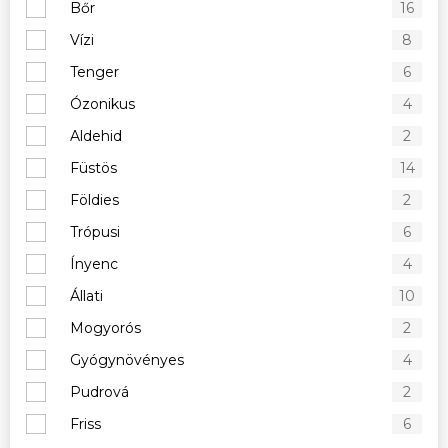
Bőr
16
Vízi
8
Tenger
6
Ózonikus
4
Aldehid
2
Füstös
14
Földies
2
Trópusi
6
Ínyenc
4
Állati
10
Mogyorós
2
Gyógynövényes
4
Pudrová
2
Friss
6