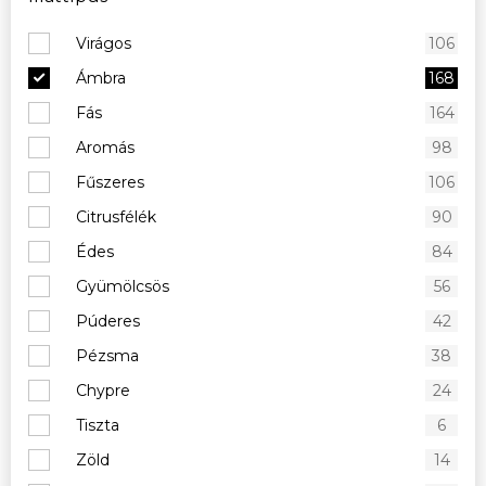
Virágos
106
Ámbra
168
Fás
164
Aromás
98
Fűszeres
106
Citrusfélék
90
Édes
84
Gyümölcsös
56
Púderes
42
Pézsma
38
Chypre
24
Tiszta
6
Zöld
14