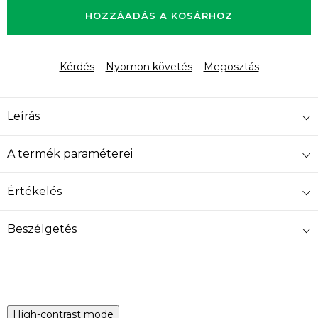
HOZZÁADÁS A KOSÁRHOZ
Kérdés
Nyomon követés
Megosztás
Leírás
A termék paraméterei
Értékelés
Beszélgetés
High-contrast mode