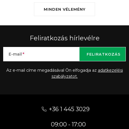
MINDEN VÉLEMÉNY
Feliratkozás hírlevélre
E-mail
FELIRATKOZÁS
Az e-mail címe megadásával Ön elfogadja az
adatkezelési
szabályzatot.
L
á
+36 1 445 3029
b
09:00 - 17:00
l