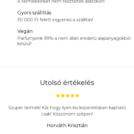
A termékeinket nem tesztelték állatokon!
Gyors szállítás
30 000 Ft felett ingyenes a szállítás!
Vegán
Parfümjeink 99%-a nem állati eredetű alapanyagokból
készül!
Utolsó értékelés
Szuper termék! Kár hogy ilyen kis kiszerelésben kapható
csak! Köszönöm szépen!
Horváth Krisztián