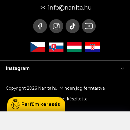
é
info
@
nanita.hu
c
Instagram
Copyright 2026
Nanita.hu
. Minden jog fenntartva.
Shoptet készítette
Parfüm keresés
Sütiket használunk, hogy Ön kényelmesen
böngészhessen az oldalon, és hogy a weboldal