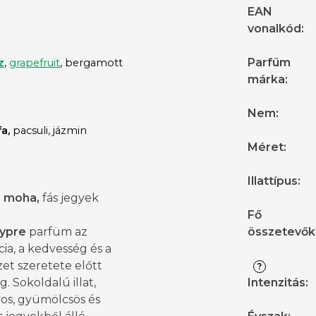
EAN
vonalkód
:
Parfüm
z
,
grapefruit
, bergamott
márka
:
Nem
:
a,
pacsuli, jázmin
Méret
:
Illattípus
:
a moha,
fás jegyek
Fő
ypre
parfüm az
összetevők
ia, a kedvesség és a
et szeretete előtt
?
g. Sokoldalú illat,
Intenzitás
:
yos, gyümölcsös és