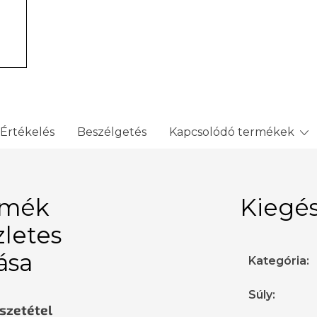
Értékelés
Beszélgetés
Kapcsolódó termékek
rmék
Kiegés
zletes
rása
Kategória
:
Súly
:
sszetétel