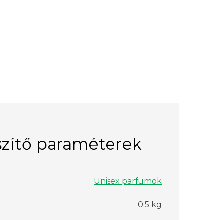
zítő paraméterek
Unisex parfümök
0.5 kg