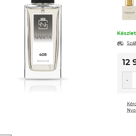
Készle
Szál
12 
Egysé
Kér
Nyo