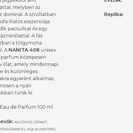
s jegyekből álló
Évszak
:
lattal, melyben az
 dominál. A szívillatban
Replika
:
sfa illatos esszenciája
ik pacsulival és egy
ázminillattal. A fás
latban a tölgymoha
l. A
NANITA 408
unisex
 parfum közepesen
v illat, amely mindennapi
re és különleges
akra egyaránt alkalmas,
nösen a nyári
kban tűnik ki.
 Eau de Parfum 100 ml
evők:
ALCOHOL DENAT,
(FRAGRANCE), AQUA (WATER),