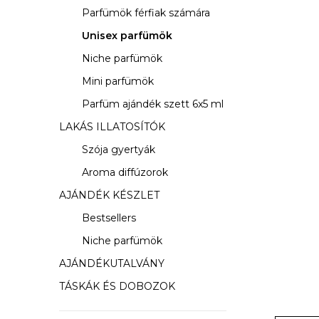
s
Parfümök férfiak számára
ó
Unisex parfümök
p
Niche parfümök
a
Mini parfümök
Parfüm ajándék szett 6x5 ml
n
LAKÁS ILLATOSÍTÓK
e
Szója gyertyák
l
Aroma diffúzorok
AJÁNDÉK KÉSZLET
Bestsellers
Niche parfümök
AJÁNDÉKUTALVÁNY
TÁSKÁK ÉS DOBOZOK