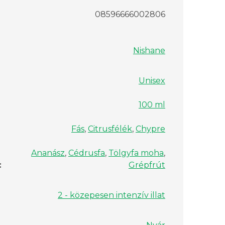
08596666002806
Nishane
Unisex
100 ml
Fás
,
Citrusfélék
,
Chypre
Ananász
,
Cédrusfa
,
Tölgyfa moha
,
:
Grépfrút
2 - közepesen intenzív illat