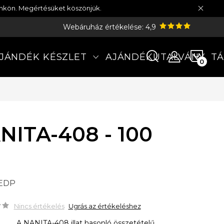
münkön. Megértésüket köszönjük.
Webáruház értékelése: 4,9
KOS
JÁNDÉK KÉSZLET
AJÁNDÉKUTALVÁNY
TÁ
NITA-408 - 100
 EDP
Nincs értékelés
Ugrás az értékeléshez
A NANITA-408 illat hasonló összetételű,