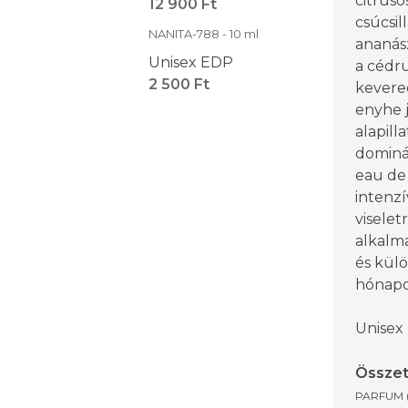
citruso
12 900 Ft
csúcsil
NANITA-788 - 10 ml
ananász
Unisex EDP
a cédru
2 500 Ft
kevered
enyhe j
alapil
dominá
eau de
intenzí
viselet
alkalm
és külö
hónapo
Unisex
Összet
PARFUM 