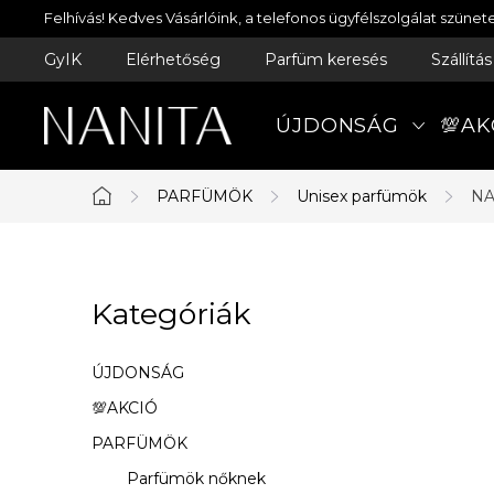
Ugrás
Felhívás! Kedves Vásárlóink, a telefonos ügyfélszolgálat szün
a
GyIK
Elérhetőség
Parfüm keresés
Szállítá
fő
tartalomhoz
ÚJDONSÁG
💯AK
PARFÜMÖK
Unisex parfümök
NA
Kezdőlap
O
Kategóriák
Kategóriák
l
átugrása
d
ÚJDONSÁG
a
💯AKCIÓ
PARFÜMÖK
l
Parfümök nőknek