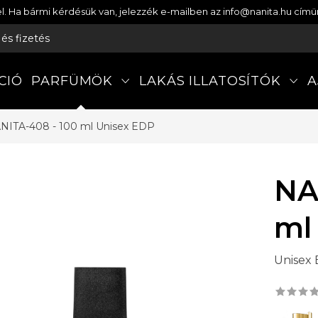
etel. Ha bármi kérdésük van, jelezzék e-mailben az info@nanita.hu cí
s és fizetés
CIÓ
PARFÜMÖK
LAKÁS ILLATOSÍTÓK
A
NITA-408 - 100 ml
Unisex EDP
NA
ml
Unisex