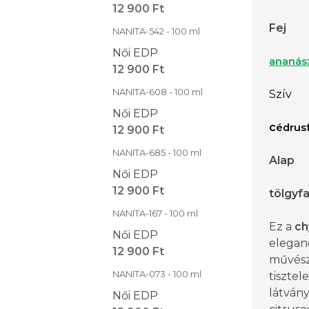
12 900 Ft
Fej
NANITA-542 - 100 ml
Női EDP
ananás
12 900 Ft
NANITA-608 - 100 ml
Szív
Női EDP
c
édrusf
12 900 Ft
NANITA-685 - 100 ml
Alap
Női EDP
12 900 Ft
tölgyf
NANITA-167 - 100 ml
Ez a
ch
Női EDP
eleganc
12 900 Ft
művész
NANITA-073 - 100 ml
tisztele
látván
Női EDP