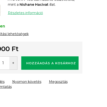
mint a
Nishane Hacivat
illat.
Részletes információ
ten
lítási lehetőségek
900 Ft
gár:
HOZZÁADÁS A KOSÁRHOZ
dés
Nyomon követés
Megosztás
mtatás